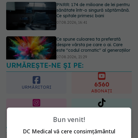
PNRR: 174 de milioane de lei pentru
sănătate într-o singură săptămână.
Ce spitale primesc bani
07.08.2026, 16:41
Ce spune culoarea ta preferată
despre vârsta pe care o ai. Care
este "codul cromatic" al generațiilor
07.08.2026, 21:29
URMĂREȘTE-NE ȘI PE:
6560
URMĂRITORI
ABONAȚI
365
1401
URMĂRITORI
URMĂRITORI
Bun venit!
ARTICOLE SIMILARE
DC Medical vă cere consimțământul