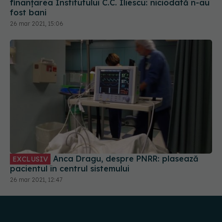
finanțarea Institutului C.C. Iliescu: niciodată n-au
fost bani
26 mar 2021, 15:06
Anca Dragu, despre PNRR: plasează
EXCLUSIV
pacientul în centrul sistemului
26 mar 2021, 12:47