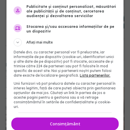
Publicitate și conținut personalizat, măsurători
ale publicității și de conținut, cercetarea
audienței și dezvoltarea serviciilor
Stocarea și/sau accesarea informațiilor de pe
un dispozitiv
Aflați mai multe
Datele dvs. cu caracter personal vor fi prelucrate, iar
informațiile de pe dispozitiv (cookie-uri, identificatori unici
și alte date de pe dispozitiv) pot fi stocate, accesate de și
DEZBATERE ONLINE: PNRR-urgențe pentru
trimise către 224 de parteneri sau pot fi folosite în mod
sistemul național de sănătate
specific de acest site. Noi și partenerii noștri putem folosi
date exacte de localizare geografică.
Lista partenerilor.
26 mar 2021, 09:00
Unii furnizori vă pot prelucra datele cu caracter personal în
interes legitim, față de care puteți obiecta prin gestionarea
opțiunilor de mai jos. Căutați un link în partea de jos a
acestei pagini pentru a gestiona sau a vă retrage
consimțământul în setările de confidențialitate și cookie-
uri.
Consimțământ