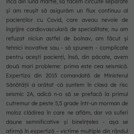
încă din luna martie, să facem circuite separate
și am reușit să asigurăm un flux continuu al
pacienților cu Covid, care aveau nevoie de
îngrijire cardiovasculară de specialitate; nu am
refuzat niciun astfel de bolnav, am făcut și
tehnici inovative sau - să spunem - complicate
pentru acești pacienți, însă, din păcate, avem
două mari probleme: prima este cea seismică.
Expertiza din 2015 comandată de Ministerul
Sănătății a arătat că suntem în clasa de risc
seismic 2A, adică n-o să se prefacă la primul
cutremur de peste 5,5 grade într-un morman de
moloz clădirea în care ne aflăm, dar va suferi
daune semnificative și bineînțeles - așa se
afirmă în expertiză – victime multiple din rândul