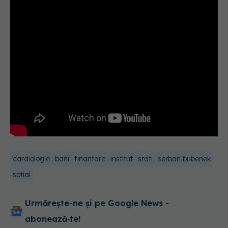
cardiologie
bani
finantare
institut
srati
serban bubenek
sptial
Urmărește-ne și pe Google News -
abonează‑te!