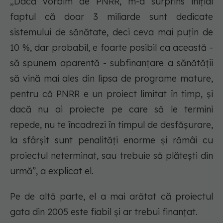
„Dacă vorbim de PNRR, m-a surprins inițial
faptul că doar 3 miliarde sunt dedicate
sistemului de sănătate, deci ceva mai puțin de
10 %, dar probabil, e foarte posibil ca această -
să spunem aparentă - subfinanțare a sănătății
să vină mai ales din lipsa de programe mature,
pentru că PNRR e un proiect limitat în timp, și
dacă nu ai proiecte pe care să le termini
repede, nu te încadrezi în timpul de desfășurare,
la sfârșit sunt penalități enorme și rămâi cu
proiectul neterminat, sau trebuie să plătești din
urmă”, a explicat el.
Pe de altă parte, el a mai arătat că proiectul
gata din 2005 este fiabil și ar trebui finanțat.