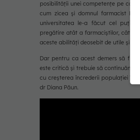
posibilității unei competențe pe care 
cum zicea și domnul farmacist Pris
universitatea le-a făcut cel puțin 
pregătire atât a farmaciștilor, cât și
aceste abilități deosebit de utile și car
Dar pentru ca acest demers să fie un
este critică și trebuie să continuăm 
cu creșterea încrederii populației în 
dr Diana Păun.