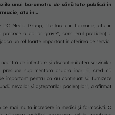
uziile unui barometru de sănătate publică în
macie, atu în...
e DC Media Group, "Testarea în farmacie, atu în
 precoce a bolilor grave", consilierul prezidențial
oacă un rol foarte important în oferirea de servicii
oastră de infectare și discontinuitatea serviciilor
 presiune suplimentară asupra îngrijirii, cred că
 de important pentru că au continuat să furnizeze
undă nevoilor și așteptărilor pacienților”, a afirmat
în ce mai multă încredere în medici și farmaciști. O