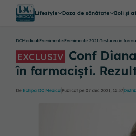
Lifestyle
Doza de sănătate
Boli și a
DCMedical
›
Evenimente
›
Evenimente 2021
›
Testarea in farma
Conf Diana
EXCLUSIV
în farmaciști. Rezu
De
Echipa DC Medical
Publicat pe 07 dec 2021, 15:57
Distri