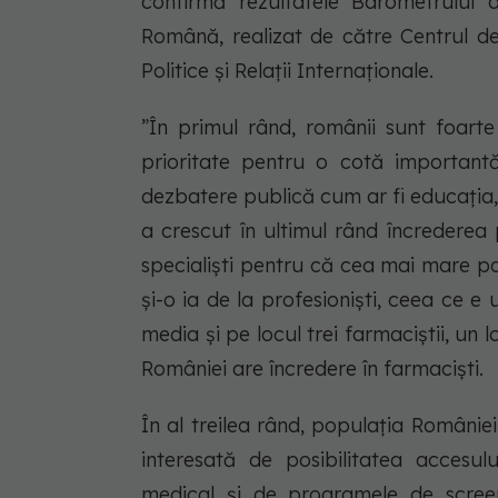
confirmă rezultatele Barometrului 
Română, realizat de către Centrul de 
Politice și Relații Internaționale.
”În primul rând, românii sunt foart
prioritate pentru o cotă important
dezbatere publică cum ar fi educația,
a crescut în ultimul rând încrederea p
specialiști pentru că cea mai mare pa
și-o ia de la profesioniști, ceea ce e
media și pe locul trei farmaciștii, un
României are încredere în farmaciști.
În al treilea rând, populația României
interesată de posibilitatea accesu
medical și de programele de scree