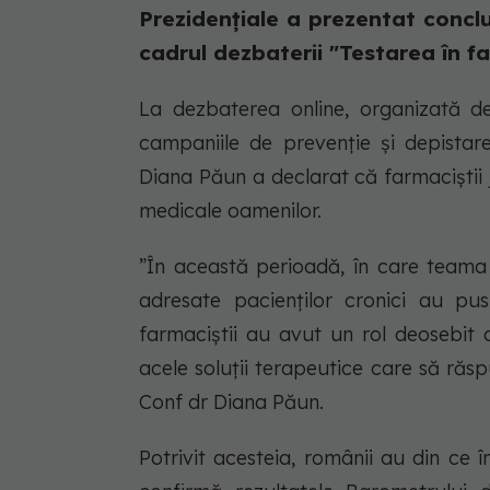
Prezidențiale a prezentat concl
cadrul dezbaterii "Testarea în far
La dezbaterea online, organizată d
campaniile de prevenție și depistare
Diana Păun a declarat că farmaciștii j
medicale oamenilor.
”În această perioadă, în care teama n
adresate pacienților cronici au pus
farmaciștii au avut un rol deosebit
acele soluții terapeutice care să răsp
Conf dr Diana Păun.
Potrivit acesteia, românii au din ce 