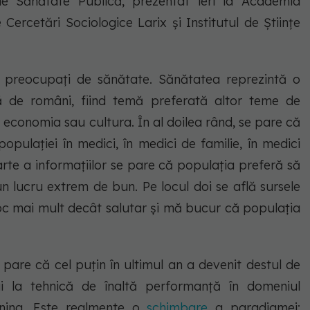
de Sănătate Publică, prezentat ieri la Academia
Cercetări Sociologice Larix și Institutul de Științe
e preocupați de sănătate. Sănătatea reprezintă o
ă de români, fiind temă preferată altor teme de
 economia sau cultura. În al doilea rând, se pare că
opulației în medici, în medici de familie, în medici
rte a informațiilor se pare că populația preferă să
 un lucru extrem de bun. Pe locul doi se află sursele
 loc mai mult decât salutar și mă bucur că populația
 pare că cel puțin în ultimul an a devenit destul de
lui la tehnică de înaltă performanță în domeniul
ning. Este realmente o
schimbare
a paradigmei: