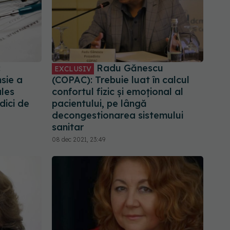
:
Radu Gănescu
EXCLUSIV
nsie a
(COPAC): Trebuie luat în calcul
ales
confortul fizic și emoțional al
ici de
pacientului, pe lângă
decongestionarea sistemului
sanitar
08 dec 2021, 23:49