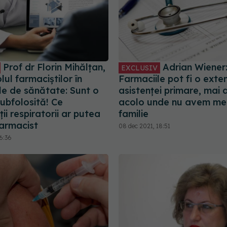
Prof dr Florin Mihălțan,
Adrian Wiener
EXCLUSIV
lul farmaciștilor în
Farmaciile pot fi o exte
le de sănătate: Sunt o
asistenței primare, mai 
ubfolosită! Ce
acolo unde nu avem med
ții respiratorii ar putea
familie
farmacist
08 dec 2021, 18:51
6:36