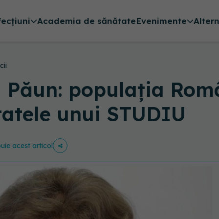
fecțiuni
Academia de sănătate
Evenimente
Alter
cii
 Păun: populația Româ
ltatele unui STUDIU
buie acest articol