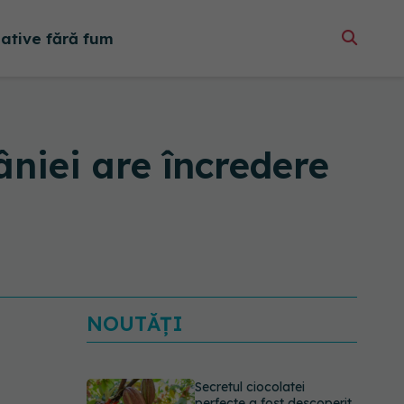
native fără fum
niei are încredere
NOUTĂȚI
Secretul ciocolatei
perfecte a fost descoperit.