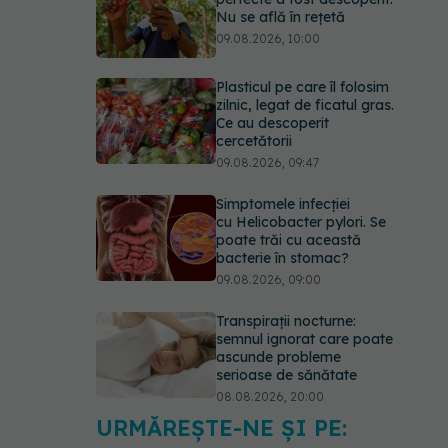
Nu se află în rețetă
09.08.2026, 10:00
Plasticul pe care îl folosim
zilnic, legat de ficatul gras.
Ce au descoperit
cercetătorii
09.08.2026, 09:47
Simptomele infecției
cu Helicobacter pylori. Se
poate trăi cu această
bacterie în stomac?
09.08.2026, 09:00
Transpirații nocturne:
semnul ignorat care poate
ascunde probleme
serioase de sănătate
08.08.2026, 20:00
URMĂREȘTE-NE ȘI PE:
Cum folosești uleiul