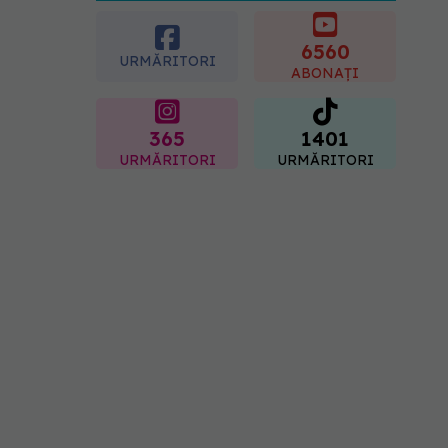
esențial de rozmarin
pentru a opri căderea
părului
6560
URMĂRITORI
09.08.2026, 11:00
ABONAȚI
365
1401
URMĂRITORI
URMĂRITORI