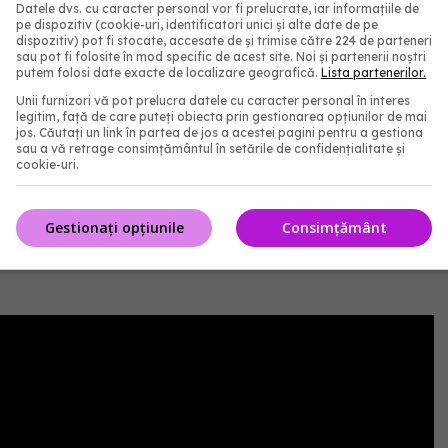
farmaciștii o au și o pot căpăta prin pregătire, așa
Datele dvs. cu caracter personal vor fi prelucrate, iar informațiile de
pe dispozitiv (cookie-uri, identificatori unici și alte date de pe
ada ceva mai devreme și știu eforturile pe care
dispozitiv) pot fi stocate, accesate de și trimise către 224 de parteneri
sau pot fi folosite în mod specific de acest site. Noi și partenerii noștri
în ultimii doi ani pentru a dezvolta curricula de
putem folosi date exacte de localizare geografică.
Lista partenerilor.
 a asistenților medicali de farmacie pentru a căpăta
Unii furnizori vă pot prelucra datele cu caracter personal în interes
legitim, față de care puteți obiecta prin gestionarea opțiunilor de mai
e vin în ajutorul pacienților și al corpului medical.
jos. Căutați un link în partea de jos a acestei pagini pentru a gestiona
sau a vă retrage consimțământul în setările de confidențialitate și
cookie-uri.
ul sustenabil, cred că investiția în resursa umană
aceste demersuri de
pregătire
, de training, în paralele
Gestionați opțiunile
Consimțământ
serviciu medical furnizat în energie”, a adăugat conf