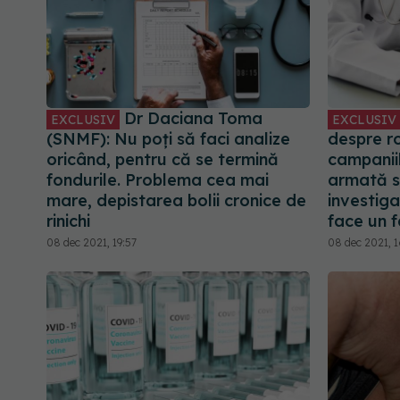
Dr Daciana Toma
EXCLUSIV
EXCLUSIV
(SNMF): Nu poți să faci analize
despre ro
oricând, pentru că se termină
campanii
fondurile. Problema cea mai
armată s
mare, depistarea bolii cronice de
investiga
rinichi
face un 
08 dec 2021, 19:57
08 dec 2021, 1