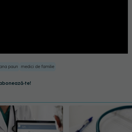
iana paun
medici de familie
abonează‑te!