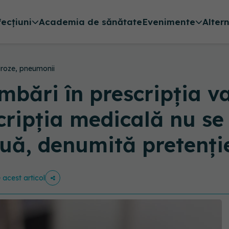
fecțiuni
Academia de sănătate
Evenimente
Alter
viroze, pneumonii
bări în prescripția va
ipția medicală nu se 
ouă, denumită pretenți
e acest articol