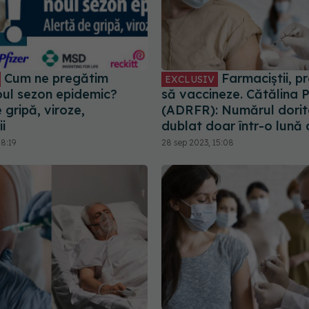
Cum ne pregătim
Farmaciștii, pr
EXCLUSIV
oul sezon epidemic?
să vaccineze. Cătălina 
 gripă, viroze,
(ADRFR): Numărul dorito
i
dublat doar într-o lună 
8:19
28 sep 2023, 15:08