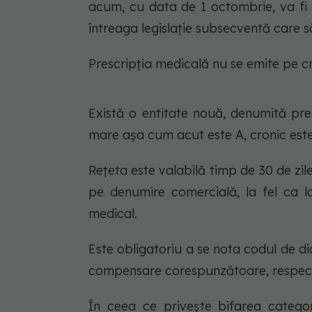
acum, cu data de 1 octombrie, va fi inc
întreaga legislație subsecventă care s
Prescripția medicală nu se emite pe cr
Există o entitate nouă, denumită prete
mare așa cum acut este A, cronic este
Rețeta este valabilă timp de 30 de zile
pe denumire comercială, la fel ca la
medical.
Este obligatoriu a se nota codul de di
compensare corespunzătoare, respectiv
În ceea ce privește bifarea catego