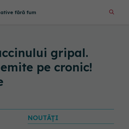
native fără fum
ccinului gripal.
emite pe cronic!
e
NOUTĂȚI