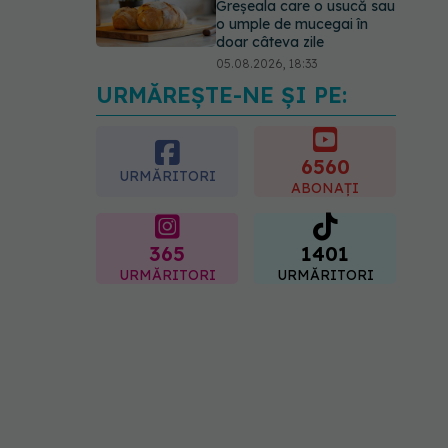
Greșeala care o usucă sau
o umple de mucegai în
doar câteva zile
05.08.2026, 18:33
URMĂREȘTE-NE ȘI PE:
Adevărul despre
tratamentul cu doze mari
de Vitamina D în cancerul
colorectal
6560
URMĂRITORI
06.08.2026, 08:06
ABONAȚI
365
1401
URMĂRITORI
URMĂRITORI