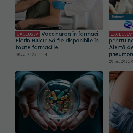
Vaccinarea în farmacii.
EXCLUSIV
EXCLUSIV
Florin Buicu: Să fie disponibile în
pentru n
toate farmaciile
Alertă de
pneumoni
08 oct 2023, 22:44
28 sep 2023, 0