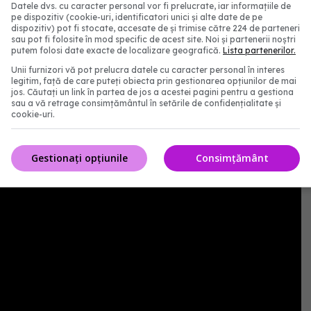
Datele dvs. cu caracter personal vor fi prelucrate, iar informațiile de
ractuală cu medicii prescriptori și au obligația să
pe dispozitiv (cookie-uri, identificatori unici și alte date de pe
dispozitiv) pot fi stocate, accesate de și trimise către 224 de parteneri
odificările legislative apărute pentru prescrierea
sau pot fi folosite în mod specific de acest site. Noi și partenerii noștri
putem folosi date exacte de localizare geografică.
Lista partenerilor.
eclarat Oana Mocanu, director CNAS Online, în
Unii furnizori vă pot prelucra datele cu caracter personal în interes
"Cum ne pregătim pentru noul sezon epidemic? Alertă
legitim, față de care puteți obiecta prin gestionarea opțiunilor de mai
jos. Căutați un link în partea de jos a acestei pagini pentru a gestiona
sau a vă retrage consimțământul în setările de confidențialitate și
cookie-uri.
Gestionați opțiunile
Consimțământ