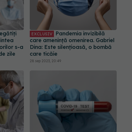
egătiți
Pandemia invizibilă
EXCLUSIV
Pintea
care amenință omenirea. Gabriel
rilor s-a
Dina: Este silențioasă, o bombă
de zile
care ticăie
28 sep 2023, 20:49