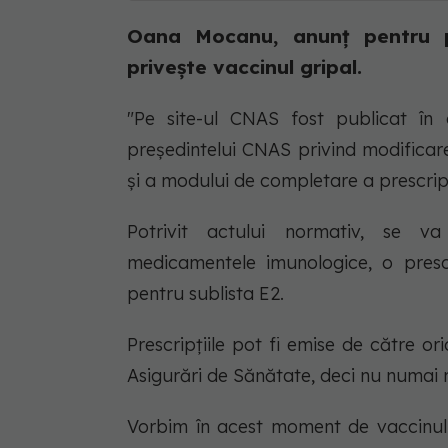
Oana Mocanu, anunț pentru pa
privește vaccinul gripal.
"Pe site-ul CNAS fost publicat în d
președintelui CNAS privind modificar
și a modului de completare a prescripț
Potrivit actului normativ, se va
medicamentele imunologice, o prescri
pentru sublista E2.
Prescripțiile pot fi emise de către o
Asigurări de Sănătate, deci nu numai m
Vorbim în acest moment de vaccinul g