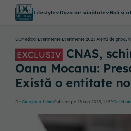
Lifestyle
Doza de sănătate
Boli și a
DCMedical
›
Evenimente
›
Evenimente 2023
›
Alertă de gripă, 
CNAS, schim
EXCLUSIV
Oana Mocanu: Prescr
Există o entitate n
De
Giorgiana Ichim
Publicat pe 28 sep 2023, 11:59
Distribui