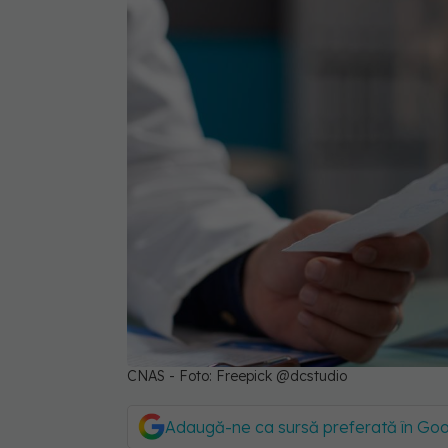
CNAS - Foto: Freepick @dcstudio
Adaugă-ne ca sursă preferată în Go