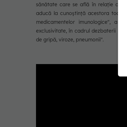
sănătate care se află în relație cont
aducă la cunoștință acestora toate m
medicamentelor imunologice", a d
exclusivitate, în cadrul dezbaterii 
de gripă, viroze, pneumonii".