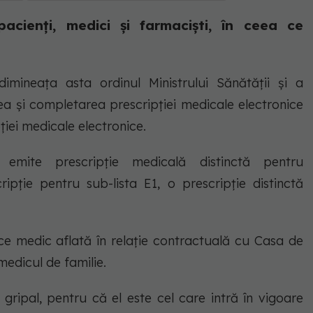
cienți, medici și farmaciști, în ceea ce
imineața asta ordinul Ministrului Sănătății și a
ea și completarea prescripției medicale electronice
iei medicale electronice.
 emite prescripție medicală distinctă pentru
pție pentru sub-lista E1, o prescripție distinctă
rice medic aflată în relație contractuală cu Casa de
edicul de familie.
ripal, pentru că el este cel care intră în vigoare