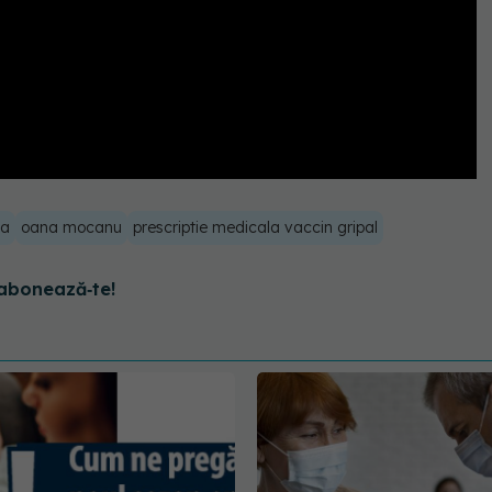
la
oana mocanu
prescriptie medicala vaccin gripal
abonează‑te!