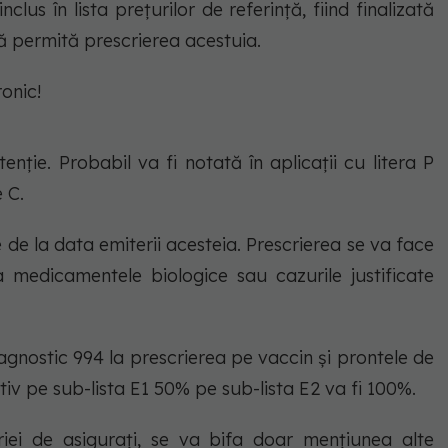
lus în lista prețurilor de referință, fiind finalizată
ă permită prescrierea acestuia.
onic!
nție. Probabil va fi notată în aplicații cu litera P
 C.
 de la data emiterii acesteia. Prescrierea se va face
 medicamentele biologice sau cazurile justificate
agnostic 994 la prescrierea pe vaccin și prontele de
 pe sub-lista E1 50% pe sub-lista E2 va fi 100%.
riei de asigurați, se va bifa doar mențiunea
alte