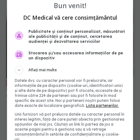
Bun venit!
DC Medical vă cere consimțământul
Publicitate și conținut personalizat, măsurători
ale publicității și de conținut, cercetarea
audienței și dezvoltarea serviciilor
Stocarea și/sau accesarea informațiilor de pe
un dispozitiv
Aflați mai multe
Datele dvs. cu caracter personal vor fi prelucrate, iar
Vaccinarea, salvatoare de vieți. Livia
EXCLUSIV
informațiile de pe dispozitiv (cookie-uri, identificatori unici
Stan: Se derulează pe tot parcursul vieții. Am
și alte date de pe dispozitiv) pot fi stocate, accesate de și
contribuit la prevenirea unor boli
trimise către 224 de parteneri sau pot fi folosite în mod
specific de acest site. Noi și partenerii noștri putem folosi
28 sep 2023, 16:39
date exacte de localizare geografică.
Lista partenerilor.
Unii furnizori vă pot prelucra datele cu caracter personal în
interes legitim, față de care puteți obiecta prin gestionarea
opțiunilor de mai jos. Căutați un link în partea de jos a
acestei pagini pentru a gestiona sau a vă retrage
consimțământul în setările de confidențialitate și cookie-
uri.