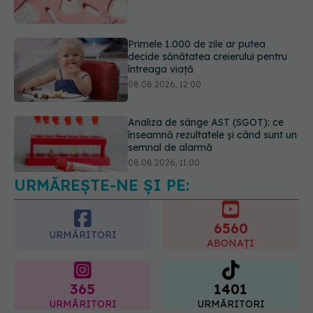
08.08.2026, 12:00
Analiza de sânge AST (SGOT): ce
înseamnă rezultatele și când sunt un
semnal de alarmă
08.08.2026, 11:00
Diagnosticele de autism la fete au
crescut după pandemia de COVID-
19
08.08.2026, 15:00
URMĂREȘTE-NE ȘI PE:
6560
URMĂRITORI
ABONAȚI
365
1401
URMĂRITORI
URMĂRITORI