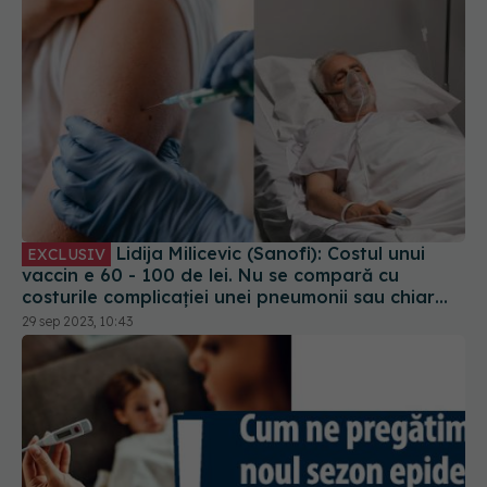
Lidija Milicevic (Sanofi): Costul unui
EXCLUSIV
vaccin e 60 - 100 de lei. Nu se compară cu
costurile complicației unei pneumonii sau chiar
deces. Cheia sănătății e prevenția!
29 sep 2023, 10:43