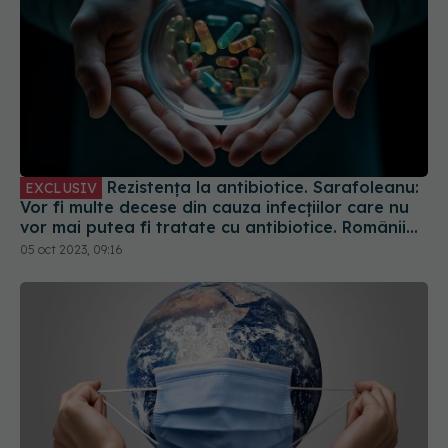
Rezistența la antibiotice. Sarafoleanu:
EXCLUSIV
Vor fi multe decese din cauza infecțiilor care nu
vor mai putea fi tratate cu antibiotice. Românii
spun că antibioticele ucid virusuril
05 oct 2023, 09:16