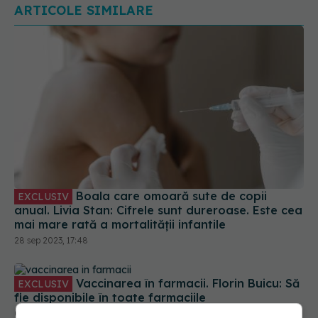
ARTICOLE SIMILARE
Boala care omoară sute de copii
EXCLUSIV
anual. Livia Stan: Cifrele sunt dureroase. Este cea
mai mare rată a mortalității infantile
28 sep 2023, 17:48
Vaccinarea în farmacii. Florin Buicu: Să
EXCLUSIV
fie disponibile în toate farmaciile
08 oct 2023, 22:44