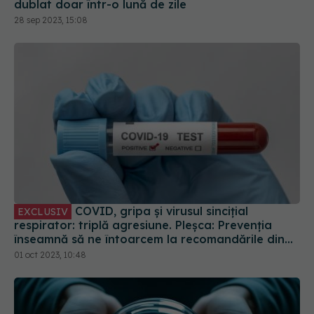
dublat doar într-o lună de zile
28 sep 2023, 15:08
COVID, gripa și virusul sincițial
EXCLUSIV
respirator: triplă agresiune. Pleșca: Prevenția
înseamnă să ne întoarcem la recomandările din
timpul pandemiei!
01 oct 2023, 10:48