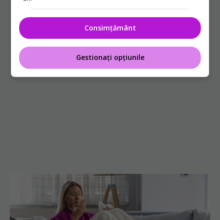
Consimțământ
Gestionați opțiunile