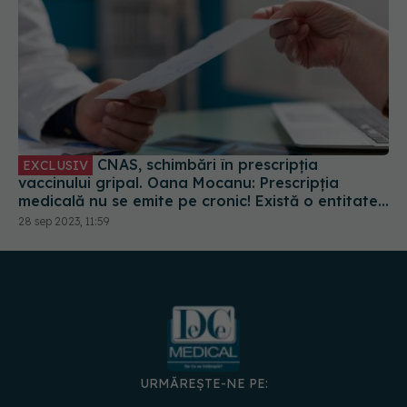
CNAS, schimbări în prescripția
EXCLUSIV
vaccinului gripal. Oana Mocanu: Prescripția
medicală nu se emite pe cronic! Există o entitate
nouă, denumită pretenție
28 sep 2023, 11:59
URMĂREȘTE-NE PE: