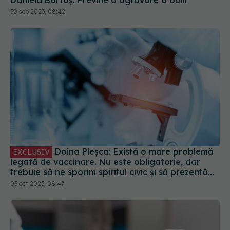
Daniela Bartoș: Previne o agravare a bolii
30 sep 2023, 08:42
Doina Pleșca: Există o mare problemă
EXCLUSIV
legată de vaccinare. Nu este obligatorie, dar
trebuie să ne sporim spiritul civic și să prezentăm
corect minusurile și plusurile fiecărui vaccin
03 oct 2023, 08:47