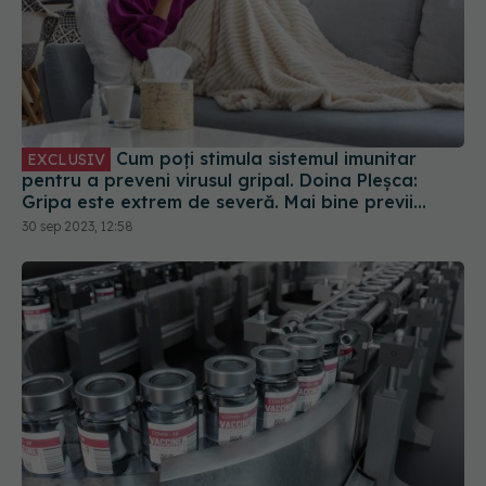
Cum poți stimula sistemul imunitar
EXCLUSIV
pentru a preveni virusul gripal. Doina Pleșca:
Gripa este extrem de severă. Mai bine previi
decât să tratezi!
30 sep 2023, 12:58