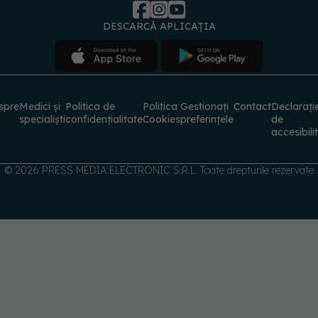
DESCARCĂ APLICAȚIA
spre
Medici și
Politica de
Politica
Gestionați
Contact
Declarați
specialiști
confidențialitate
Cookies
preferințele
de
accesibili
© 2026 PRESS MEDIA ELECTRONIC S.R.L. Toate drepturile rezervate