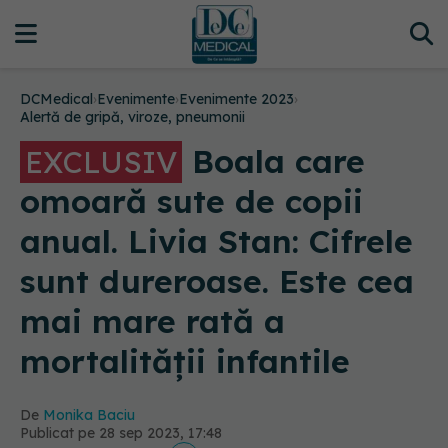
DCMedical
›
Evenimente
›
Evenimente 2023
›
Alertă de gripă, viroze, pneumonii
Boala care
EXCLUSIV
omoară sute de copii
anual. Livia Stan: Cifrele
sunt dureroase. Este cea
mai mare rată a
mortalității infantile
De
Monika Baciu
Publicat pe 28 sep 2023, 17:48