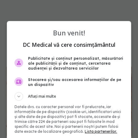
Bun venit!
DC Medical vă cere consimțământul
Publicitate și conținut personalizat, măsurători
ale publicității și de conținut, cercetarea
audienței și dezvoltarea serviciilor
Stocarea și/sau accesarea informațiilor de pe
un dispozitiv
Aflați mai multe
Datele dvs. cu caracter personal vor fi prelucrate, iar
informațiile de pe dispozitiv (cookie-uri, identificatori unici
și alte date de pe dispozitiv) pot fi stocate, accesate de și
Multivitaminele luate zilnic, asociate cu o stare
trimise către 224 de parteneri sau pot fi folosite în mod
fizică mai bună la persoanele în vârstă
specific de acest site. Noi și partenerii noștri putem folosi
date exacte de localizare geografică.
Lista partenerilor.
05 aug 2026, 10:45