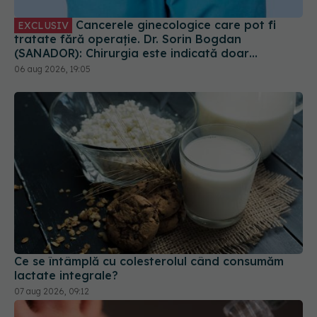
(SANADOR): Chirurgia este indicată doar
punctual, pentru anumite categorii de paciente
06 aug 2026, 19:05
Ce se întâmplă cu colesterolul când consumăm
lactate integrale?
07 aug 2026, 09:12