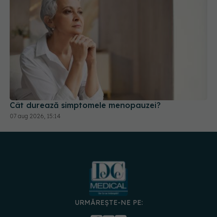
Cât durează simptomele menopauzei?
07 aug 2026, 15:14
URMĂREȘTE-NE PE:
DESCARCĂ APLICAȚIA