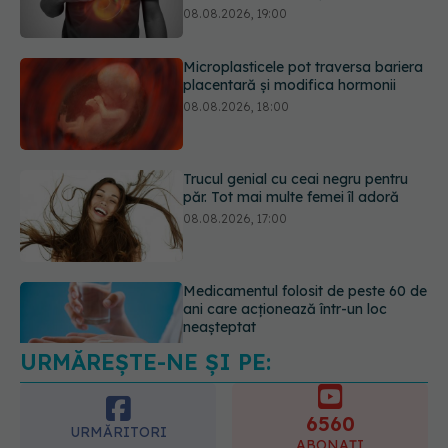
08.08.2026, 18:00
Trucul genial cu ceai negru pentru
păr. Tot mai multe femei îl adoră
08.08.2026, 17:00
Medicamentul folosit de peste 60 de
ani care acționează într-un loc
neașteptat
08.08.2026, 16:00
URMĂREȘTE-NE ȘI PE:
Transpirații nocturne: semnul ignorat
care poate ascunde probleme
serioase de sănătate
6560
08.08.2026, 20:00
URMĂRITORI
ABONAȚI
365
1401