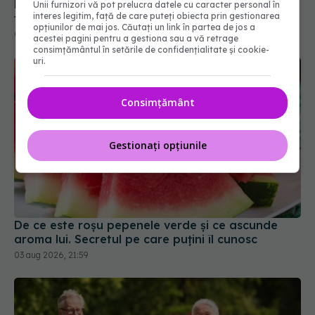
Unii furnizori vă pot prelucra datele cu caracter personal în
interes legitim, față de care puteți obiecta prin gestionarea
opțiunilor de mai jos. Căutați un link în partea de jos a
acestei pagini pentru a gestiona sau a vă retrage
consimțământul în setările de confidențialitate și cookie-
uri.
Consimțământ
Gestionați opțiunile
De ce este roșu pepenele verde și ce ascunde
aroma lui. Secretul pe care puțini îl cunosc
03 aug 2026, 21:59