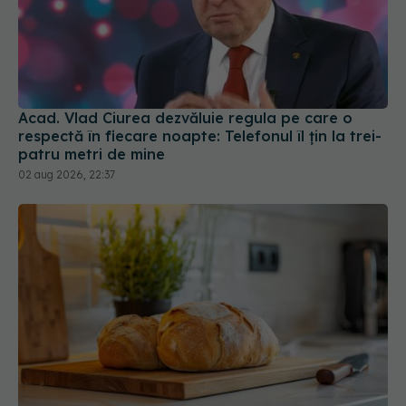
Acad. Vlad Ciurea dezvăluie regula pe care o
respectă în fiecare noapte: Telefonul îl țin la trei-
patru metri de mine
02 aug 2026, 22:37
Unde trebuie să ții pâinea când afară este
caniculă. Greșeala care o usucă sau o umple de
mucegai în doar câteva zile