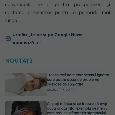
convenabilă de a păstra prospețimea și
calitatea alimentelor pentru o perioadă mai
lungă.
Urmărește-ne și pe Google News -
abonează‑te!
NOUTĂȚI
Ce poți mânca și ce trebuie să eviți
dacă ai gastrită: exemplu de meniu
care reduce inflamația stomacului
08.08.2026, 19:00
Microplasticele pot traversa bariera
placentară și modifica hormonii