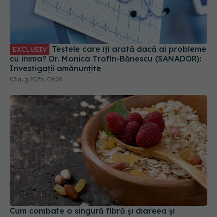
Testele care îți arată dacă ai probleme
EXCLUSIV
cu inima? Dr. Monica Trofin-Bănescu (SANADOR):
Investigații amănunțite
03 aug 2026, 09:03
Cum combate o singură fibră și diareea și
constipația
04 aug 2026, 15:23