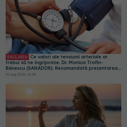
Ce valori ale tensiunii arteriale ar
EXCLUSIV
trebui să ne îngrijoreze. Dr. Monica Trofin-
Bănescu (SANADOR): Recomandată prezentarea
la medic
01 aug 2026, 16:28
Folosești parfum înainte să ieși la soare?