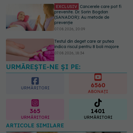
Testul din deget care ar putea
indica riscul pentru 8 boli majore
07.08.2026, 18:34
URMĂREȘTE-NE ȘI PE:
Fereastra alimentară de opt ore ar
putea ajuta creierul femeilor de
peste 50 de ani
6560
08.08.2026, 10:00
URMĂRITORI
ABONAȚI
365
1401
URMĂRITORI
URMĂRITORI
ARTICOLE SIMILARE