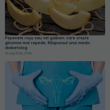
Pepenele roșu sau cel galben: care crește
glicemia mai repede. Răspunsul unui medic
diabetolog
06 aug 2026, 09:36
Cancerele ginecologice care pot fi
EXCLUSIV
tratate fără operație. Dr. Sorin Bogdan
(SANADOR): Chirurgia este indicată doar