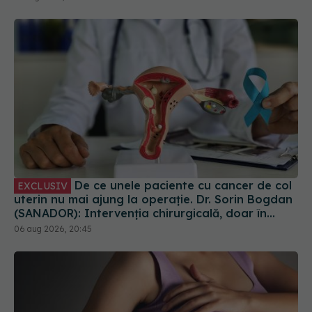
De ce unele paciente cu cancer de col
EXCLUSIV
uterin nu mai ajung la operație. Dr. Sorin Bogdan
(SANADOR): Intervenția chirurgicală, doar în
situații particulare
06 aug 2026, 20:45