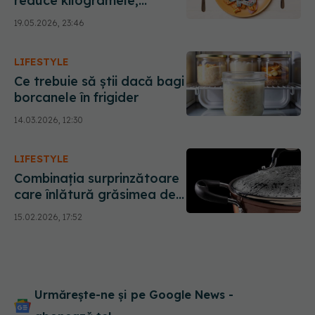
reduce kilogramele,
potrivit studiilor. Îți taie
19.05.2026, 23:46
pofta de mâncare și costă
doar câțiva lei
LIFESTYLE
Ce trebuie să știi dacă bagi
borcanele în frigider
14.03.2026, 12:30
LIFESTYLE
Combinația surprinzătoare
care înlătură grăsimea de
pe capacele de oală
15.02.2026, 17:52
Urmărește-ne și pe Google News -