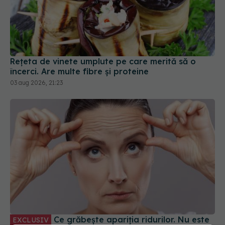
Rețeta de vinete umplute pe care merită să o
încerci. Are multe fibre și proteine
03 aug 2026, 21:23
Ce grăbește apariția ridurilor. Nu este
EXCLUSIV
doar vârsta. Ce spun dermatologii
07 aug 2026, 10:02