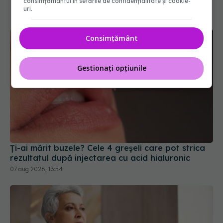
consimțământul în setările de confidențialitate și cookie-
uri.
Consimțământ
Gestionați opțiunile
Ți-ai mărit buzele? Cele 4 greșeli care pot strica
rezultatul după injectarea cu acid hialuronic
07 aug 2026, 13:54