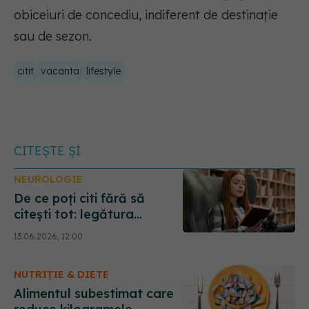
obiceiuri de concediu, indiferent de destinație
sau de sezon.
citit
vacanta
lifestyle
CITEȘTE ȘI
NEUROLOGIE
De ce poți citi fără să
citești tot: legătura
surprinzătoare dintre ochi
13.06.2026, 12:00
și creier
NUTRIȚIE & DIETE
Alimentul subestimat care