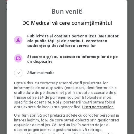
Bun venit!
DC Medical vă cere consimțământul
Publicitate și conținut personalizat, măsurători
ale publicității și de conținut, cercetarea
audienței și dezvoltarea serviciilor
Stocarea și/sau accesarea informațiilor de pe
un dispozitiv
Aflați mai multe
Datele dvs. cu caracter personal vor fi prelucrate, iar
informațiile de pe dispozitiv (cookie-uri, identificatori unici
și alte date de pe dispozitiv) pot fi stocate, accesate de și
trimise către 224 de parteneri sau pot fi folosite în mod
specific de acest site. Noi și partenerii noștri putem folosi
date exacte de localizare geografică.
Lista partenerilor.
Unii furnizori vă pot prelucra datele cu caracter personal în
interes legitim, față de care puteți obiecta prin gestionarea
opțiunilor de mai jos. Căutați un link în partea de jos a
acestei pagini pentru a gestiona sau a vă retrage