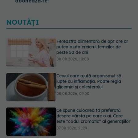
abonează‑te!
NOUTĂȚI
Ceaiul care ajută organismul să
lupte cu inflamația. Poate regla
glicemia și colesterolul
08.08.2026, 09:00
Ce spune culoarea ta preferată
despre vârsta pe care o ai. Care
este "codul cromatic" al generațiilor
07.08.2026, 21:29
EXCLUSIV
Cancerele care pot fi
prevenite. Dr. Sorin Bogdan
(SANADOR): Au metode de
prevenție
07.08.2026, 20:09