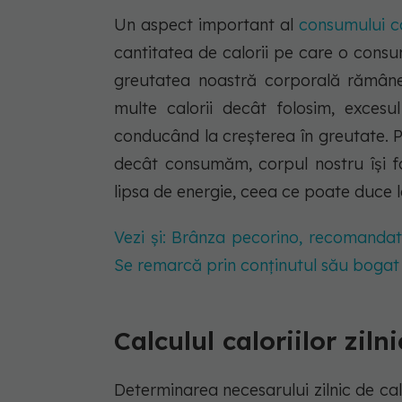
Un aspect important al
consumului c
cantitatea de calorii pe care o consu
greutatea noastră corporală rămân
multe calorii decât folosim, exces
conducând la creșterea în greutate. 
decât consumăm, corpul nostru își 
lipsa de energie, ceea ce poate duce l
Vezi și: Brânza pecorino, recomandat
Se remarcă prin conținutul său bogat 
Calculul caloriilor ziln
Determinarea necesarului zilnic de cal