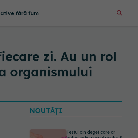
native fără fum
iecare zi. Au un rol
 a organismului
NOUTĂȚI
Testul din deget care ar
putea indica riscul pentru 8