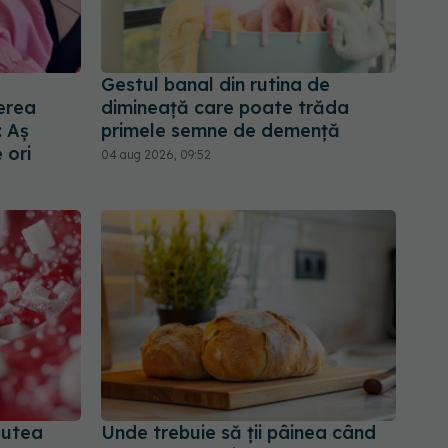
Gestul banal din rutina de
erea
dimineață care poate trăda
: Aș
primele semne de demență
 ori
04 aug 2026, 09:52
putea
Unde trebuie să ții pâinea când