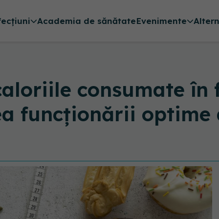
fecțiuni
Academia de sănătate
Evenimente
Alter
aloriile consumate în f
ea funcționării optime