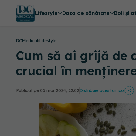
Lifestyle
Doza de sănătate
Boli și a
DCMedical
›
Lifestyle
Cum să ai grijă de c
crucial în menținer
Publicat pe 05 mar 2024, 22:02
Distribuie acest articol