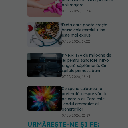
boli majore
07.08.2026, 18:34
Dieta care poate crește
brusc colesterolul. Cine
este mai expus
07.08.2026, 17:22
PNRR: 174 de milioane de
lei pentru sănătate într-o
singură săptămână. Ce
spitale primesc bani
07.08.2026, 16:41
Ce spune culoarea ta
preferată despre vârsta
pe care o ai. Care este
"codul cromatic" al
generațiilor
07.08.2026, 21:29
URMĂREȘTE-NE ȘI PE:
EXCLUSIV
Cancerele