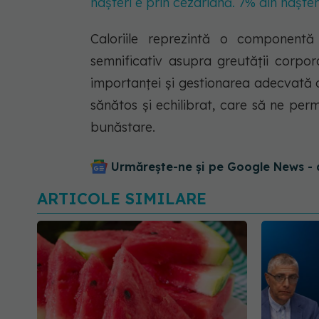
nașteri e prin cezariană. 7% din nașt
Caloriile reprezintă o componentă
semnificativ asupra greutății corpora
importanței și gestionarea adecvată 
sănătos și echilibrat, care să ne per
bunăstare.
Urmărește-ne și pe Google News - 
ARTICOLE SIMILARE