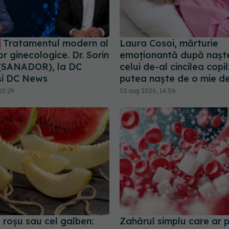
Tratamentul modern al
Laura Cosoi, mărturie
r ginecologice. Dr. Sorin
emoționantă după nașt
(SANADOR), la DC
celui de-al cincilea copil
și DC News
putea naște de o mie de
10:29
02 aug 2026, 14:06
 roșu sau cel galben:
Zahărul simplu care ar 