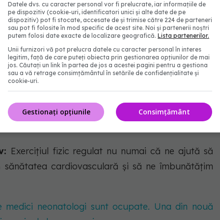
Datele dvs. cu caracter personal vor fi prelucrate, iar informațiile de
calorii și nutrienți esențiali.
pe dispozitiv (cookie-uri, identificatori unici și alte date de pe
dispozitiv) pot fi stocate, accesate de și trimise către 224 de parteneri
sau pot fi folosite în mod specific de acest site. Noi și partenerii noștri
eselor în avans ne poate ajuta să ne gestionăm mai
putem folosi date exacte de localizare geografică.
Lista partenerilor.
erile alimentare nesănătoase sau excesul de calorii.
Unii furnizori vă pot prelucra datele cu caracter personal în interes
legitim, față de care puteți obiecta prin gestionarea opțiunilor de mai
jos. Căutați un link în partea de jos a acestei pagini pentru a gestiona
sau a vă retrage consimțământul în setările de confidențialitate și
cookie-uri.
 în restaurante și fast-food-uri:
Fiind conștienți
e meniurile restaurantelor și fast-food-urilor, putem
Gestionați opțiunile
Consimțământ
se atunci când mâncăm în afara casei.
iv:
Exercițiul fizic regulat nu numai că ne ajută să
m sănătatea cardiovasculară și să ne îmbunătățim
de medici neonatologi sunt ocupate. Una din nouă