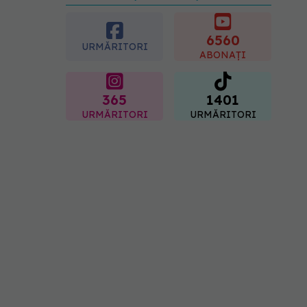
care pot fi prevenite. Dr.
Sorin Bogdan
(SANADOR): Au metode
6560
URMĂRITORI
de prevenție
ABONAȚI
07.08.2026, 20:09
365
1401
URMĂRITORI
URMĂRITORI