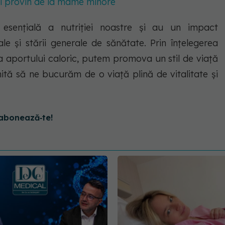
eri provin de la mame minore
 esențială a nutriției noastre și au un impact
le și stării generale de sănătate. Prin înțelegerea
a aportului caloric, putem promova un stil de viață
mită să ne bucurăm de o viață plină de vitalitate și
abonează‑te!