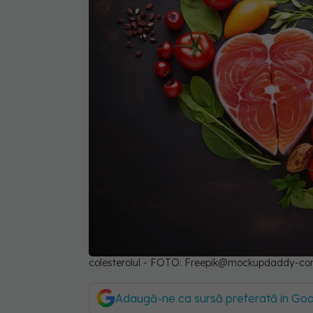
colesterolul - FOTO: Freepik@mockupdaddy-c
Adaugă-ne ca sursă preferată în Go