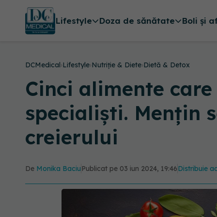
Lifestyle
Doza de sănătate
Boli și a
DCMedical
›
Lifestyle
›
Nutriție & Diete
›
Dietă & Detox
Cinci alimente care
specialiști. Mențin 
creierului
De
Monika Baciu
Publicat pe 03 iun 2024, 19:46
Distribuie ac