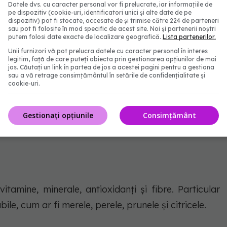
Datele dvs. cu caracter personal vor fi prelucrate, iar informațiile de
pe dispozitiv (cookie-uri, identificatori unici și alte date de pe
dispozitiv) pot fi stocate, accesate de și trimise către 224 de parteneri
sau pot fi folosite în mod specific de acest site. Noi și partenerii noștri
putem folosi date exacte de localizare geografică.
Lista partenerilor.
 FOTO: Freepik@graphixchon
Unii furnizori vă pot prelucra datele cu caracter personal în interes
legitim, față de care puteți obiecta prin gestionarea opțiunilor de mai
jos. Căutați un link în partea de jos a acestei pagini pentru a gestiona
atamentul pentru hipertensiunea arterială. Scade
sau a vă retrage consimțământul în setările de confidențialitate și
cookie-uri.
Gestionați opțiunile
Consimțământ
itamine, minerale, antioxidanți și fibre. Particular
ile, cum ar fi merele, perele, prunele și citricele.