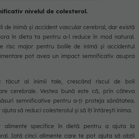
ficativ nivelul de colesterol.
i de inimă și accident vascular cerebral, dar există
pora în dieta ta pentru a-l reduce în mod natural.
de risc major pentru bolile de inimă și accidentul
alimentare pot avea un impact semnificativ asupra
c tăcut al inimii tale, crescând riscul de boli
lare cerebrale. Vestea bună este că, prin câteva
măsuri semnificative pentru a-ți proteja sănătatea.
juta să reduci colesterolul și să îți întărești inima.
alimente specifice în dietă pentru a ajuta la
ral. Iată cinci alimente care te pot ajuta să obții