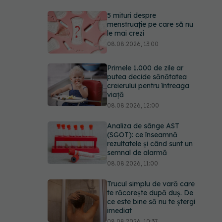
5 mituri despre
menstruație pe care să nu
le mai crezi
08.08.2026, 13:00
Primele 1.000 de zile ar
putea decide sănătatea
creierului pentru întreaga
viață
08.08.2026, 12:00
Analiza de sânge AST
(SGOT): ce înseamnă
rezultatele și când sunt un
semnal de alarmă
08.08.2026, 11:00
Trucul simplu de vară care
te răcorește după duș. De
ce este bine să nu te ștergi
imediat
08.08.2026, 10:37