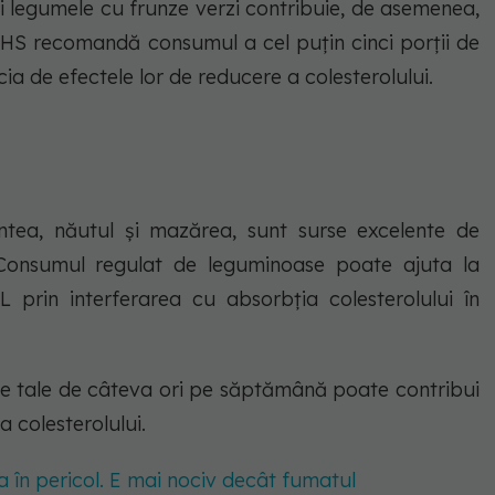
i legumele cu frunze verzi contribuie, de asemenea,
 NHS recomandă consumul a cel puțin cinci porții de
ia de efectele lor de reducere a colesterolului.
intea, năutul și mazărea, sunt surse excelente de
. Consumul regulat de leguminoase poate ajuta la
L prin interferarea cu absorbția colesterolului în
e tale de câteva ori pe săptămână poate contribui
a colesterolului.
a în pericol. E mai nociv decât fumatul