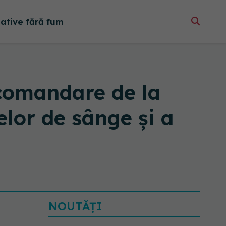
native fără fum
ecomandare de la
elor de sânge și a
NOUTĂȚI