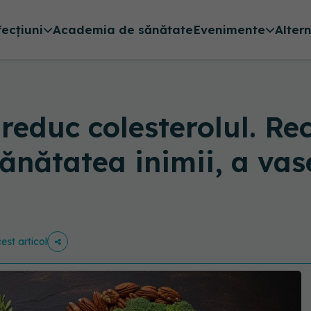
fecțiuni
Academia de sănătate
Evenimente
Alter
 reduc colesterolul. R
sănătatea inimii, a vas
est articol