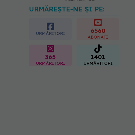
URMĂREȘTE-NE ȘI PE:
Bacteria din intestin care a
crescut forța musculară cu
30%
6560
08.08.2026, 14:00
URMĂRITORI
ABONAȚI
365
1401
URMĂRITORI
URMĂRITORI