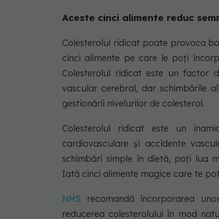
Aceste cinci alimente reduc semni
Colesterolul ridicat poate provoca bol
cinci alimente pe care le poți încor
Colesterolul ridicat este un factor 
vascular cerebral, dar schimbările 
gestionării nivelurilor de colesterol.
Colesterolul ridicat este un inami
cardiovasculare și accidente vascu
schimbări simple în dietă, poți lua 
Iată cinci alimente magice care te pot a
NHS
recomandă încorporarea unor 
reducerea colesterolului în mod natu