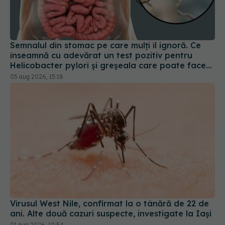
Semnalul din stomac pe care mulți îl ignoră. Ce
înseamnă cu adevărat un test pozitiv pentru
Helicobacter pylori și greșeala care poate face
tratamentul mult mai dificil
05 aug 2026, 15:18
Virusul West Nile, confirmat la o tânără de 22 de
ani. Alte două cazuri suspecte, investigate la Iași
01 aug 2026, 10:54