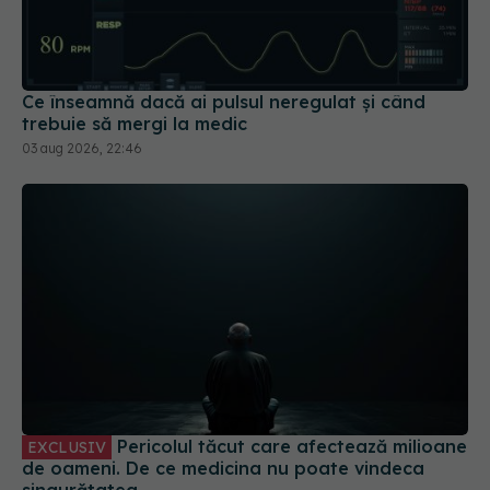
Ce înseamnă dacă ai pulsul neregulat și când
trebuie să mergi la medic
03 aug 2026, 22:46
Pericolul tăcut care afectează milioane
EXCLUSIV
de oameni. De ce medicina nu poate vindeca
singurătatea
31 iul 2026, 21:20