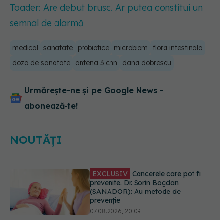
Toader: Are debut brusc. Ar putea constitui un
semnal de alarmă
medical
sanatate
probiotice
microbiom
flora intestinala
doza de sanatate
antena 3 cnn
dana dobrescu
Urmărește-ne și pe Google News -
abonează‑te!
NOUTĂȚI
Testul din deget care ar putea
indica riscul pentru 8 boli majore
07.08.2026, 18:34