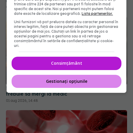
trimise către 224 de parteneri sau pot fi folosite în mod
specific de acest site. Noi și partenerii noștri putem folosi
date exacte de localizare geografică.
Lista partenerilor.
Unii furnizori vă pot prelucra datele cu caracter personal în
interes legitim, față de care puteți obiecta prin gestionarea
opțiunilor de mai jos. Căutați un link în partea de jos a
acestei pagini pentru a gestiona sau a vă retrage
consimțământul în setările de confidențialitate și cookie-
uri.
Consimțământ
Semnul banal al cancerului pulmonar. Când
trebuie să mergi la medic
01 aug 2026, 14:48
Gestionați opțiunile