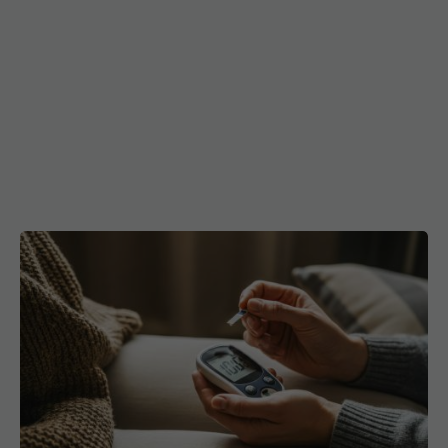
Cum se măsoară corect glicemia acasă. Cinci
greșeli care pot modifica rezultatul
03 aug 2026, 18:24