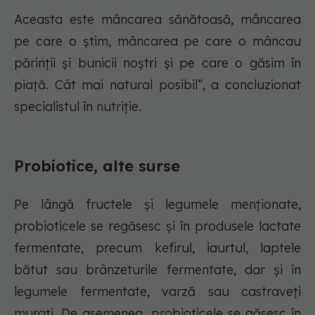
Aceasta este mâncarea sănătoasă, mâncarea
pe care o știm, mâncarea pe care o mâncau
părinții și bunicii noștri și pe care o găsim în
piață. Cât mai natural posibil”, a concluzionat
specialistul în nutriție.
Probiotice, alte surse
Pe lângă fructele și legumele menționate,
probioticele se regăsesc și în produsele lactate
fermentate, precum kefirul, iaurtul, laptele
bătut sau brânzeturile fermentate, dar și în
legumele fermentate, varză sau castraveți
murați. De asemenea, probioticele se găsesc în