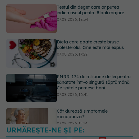
Dieta care poate crește brusc
colesterolul. Cine este mai expus
07.08.2026, 17:22
PNRR: 174 de milioane de lei pentru
sănătate într-o singură săptămână.
Ce spitale primesc bani
07.08.2026, 16:41
Cât durează simptomele
menopauzei?
07.08.2026, 15:14
URMĂREȘTE-NE ȘI PE:
EXCLUSIV
Cancerele care pot fi
prevenite. Dr. Sorin Bogdan
(SANADOR): Au metode de
6560
prevenție
URMĂRITORI
ABONAȚI
07.08.2026, 20:09