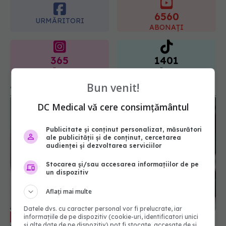
365
1401
URMĂRITORI
URMĂRITORI
ARTICOLE SIMILARE
Bun venit!
DC Medical vă cere consimțământul
Publicitate și conținut personalizat, măsurători
ale publicității și de conținut, cercetarea
audienței și dezvoltarea serviciilor
Stocarea și/sau accesarea informațiilor de pe
un dispozitiv
Cum schimbă Inteligența Artificială
EXCLUSIV
relația dintre medic și pacient
Aflați mai multe
06 aug 2026, 14:34
Datele dvs. cu caracter personal vor fi prelucrate, iar
informațiile de pe dispozitiv (cookie-uri, identificatori unici
și alte date de pe dispozitiv) pot fi stocate, accesate de și