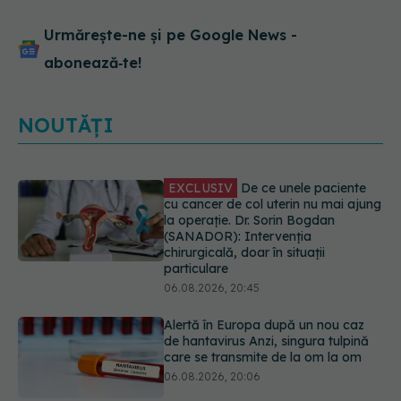
Urmărește-ne și pe Google News -
abonează‑te!
NOUTĂȚI
Alertă în Europa după un nou caz
de hantavirus Anzi, singura tulpină
care se transmite de la om la om
06.08.2026, 20:06
Mii de angajați din Sănătate ar
putea primi salarii mai mari.
Sindicatele cer schimbarea legii
06.08.2026, 19:26
EXCLUSIV
Cancerele ginecologice