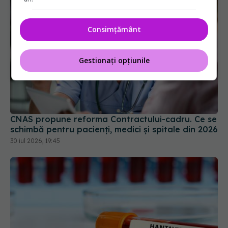
Consimțământ
Gestionați opțiunile
CNAS propune reforma Contractului-cadru. Ce se
schimbă pentru pacienți, medici și spitale din 2026
30 iul 2026, 19:45