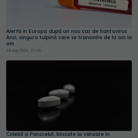
Alertă în Europa după un nou caz de hantavirus
Anzi, singura tulpină care se transmite de la om la
om
06 aug 2026, 20:06
Colebil și Panzcebil, blocate la vânzare în
România. Anunțul făcut de Biofarm
04 aug 2026, 19:47