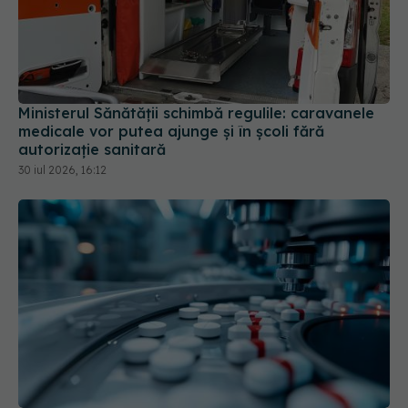
Ministerul Sănătății schimbă regulile: caravanele
medicale vor putea ajunge și în școli fără
autorizație sanitară
30 iul 2026, 16:12
Pacienții ar putea avea acces mai rapid la
tratamente. UNIFARM anunță un parteneriat
important
04 aug 2026, 12:30