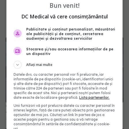
Bun venit!
DC Medical vă cere consimțământul
Publicitate și conținut personalizat, măsurători
ale publicității și de conținut, cercetarea
audienței și dezvoltarea serviciilor
Stocarea și/sau accesarea informațiilor de pe
un dispozitiv
Aflați mai multe
Datele dvs. cu caracter personal vor fi prelucrate, iar
Cseke Attila, anunț de ultimă oră despre spitalele
informațiile de pe dispozitiv (cookie-uri, identificatori unici
și alte date de pe dispozitiv) pot fi stocate, accesate de și
din țară
trimise către 224 de parteneri sau pot fi folosite în mod
31 iul 2026, 10:31
specific de acest site. Noi și partenerii noștri putem folosi
date exacte de localizare geografică.
Lista partenerilor.
Unii furnizori vă pot prelucra datele cu caracter personal în
interes legitim, față de care puteți obiecta prin gestionarea
opțiunilor de mai jos. Căutați un link în partea de jos a
acestei pagini pentru a gestiona sau a vă retrage
consimțământul în setările de confidențialitate și cookie-
uri.