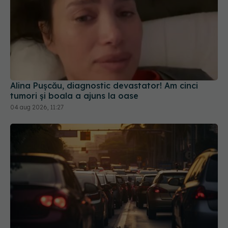
Alina Pușcău, diagnostic devastator! Am cinci
tumori și boala a ajuns la oase
04 aug 2026, 11:27
Noi reguli medicale pentru obținerea și reînnoirea
permisului de conducere. Ce se schimbă
30 iul 2026, 15:58