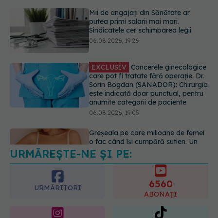
care pot fi tratate fără operație. Dr.
Sorin Bogdan (SANADOR): Chirurgia
este indicată doar punctual, pentru
anumite categorii de paciente
06.08.2026, 19:05
Greșeala pe care milioane de femei
o fac când își cumpără sutien. Un
medic explică metoda corectă
06.08.2026, 18:08
URMĂREȘTE-NE ȘI PE:
EXCLUSIV
De ce unele paciente
cu cancer de col uterin nu mai ajung
la operație. Dr. Sorin Bogdan
6560
(SANADOR): Intervenția
URMĂRITORI
chirurgicală, doar în situații
ABONAȚI
particulare
06.08.2026, 20:45
365
1401
URMĂRITORI
URMĂRITORI
ARTICOLE SIMILARE