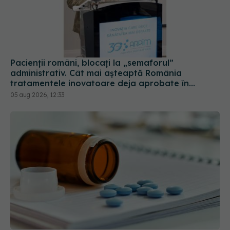
Pacienții români, blocați la „semaforul”
administrativ. Cât mai așteaptă România
tratamentele inovatoare deja aprobate în
Europa
05 aug 2026, 12:33
CNAS schimbă lista medicamentelor compensate
prin programele naționale. Ce tratamente noi
intră din august
31 iul 2026, 13:56