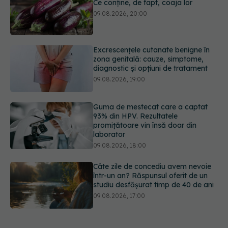
Excrescențele cutanate benigne în
zona genitală: cauze, simptome,
diagnostic și opțiuni de tratament
09.08.2026, 19:00
Guma de mestecat care a captat
93% din HPV. Rezultatele
promițătoare vin însă doar din
laborator
09.08.2026, 18:00
Câte zile de concediu avem nevoie
într-un an? Răspunsul oferit de un
studiu desfășurat timp de 40 de ani
09.08.2026, 17:00
Reclamele din platformele medicale
AI pot influența prescrierea
medicamentelor
09.08.2026, 21:00