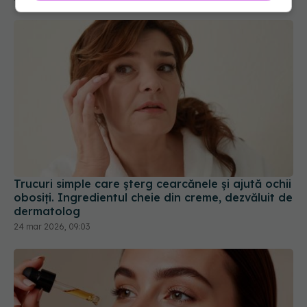
Trucuri simple care șterg cearcănele și ajută ochii
obosiți. Ingredientul cheie din creme, dezvăluit de
dermatolog
24 mar 2026, 09:03