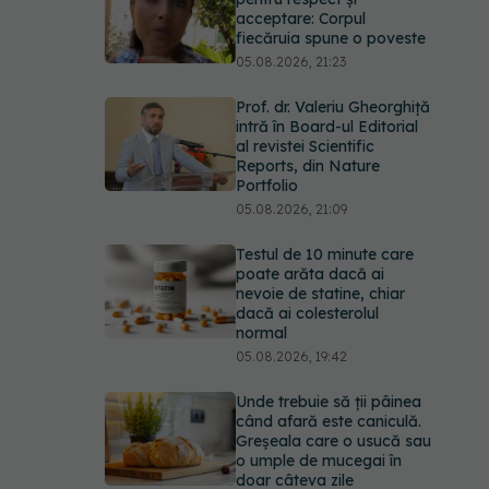
acceptare: Corpul
fiecăruia spune o poveste
05.08.2026, 21:23
Prof. dr. Valeriu Gheorghiță
intră în Board-ul Editorial
al revistei Scientific
Reports, din Nature
Portfolio
05.08.2026, 21:09
Testul de 10 minute care
poate arăta dacă ai
nevoie de statine, chiar
dacă ai colesterolul
normal
05.08.2026, 19:42
Unde trebuie să ții pâinea
când afară este caniculă.
Greșeala care o usucă sau
o umple de mucegai în
doar câteva zile