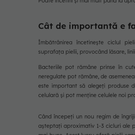
Poate încetini și mai mult până la apr
Cât de importantă e f
Îmbătrânirea încetinește ciclul pi
suprafața pielii, provocând lăsare, linii 
Bacteriile pot rămâne prinse în cute
neregulate pot rămâne, de asemenea, 
este important să alegeți produse de
celulară și pot menține celulele noi pr
Când începeți un nou regim de îngrij
așteptați aproximativ 1-3 cicluri ale 