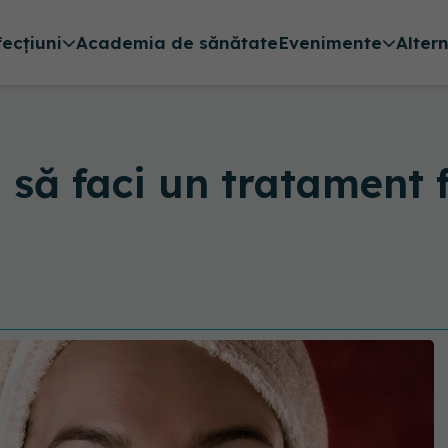
fecțiuni
Academia de sănătate
Evenimente
Alter
 să faci un tratament f