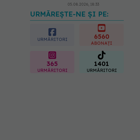
05.08.2026, 18:33
URMĂREȘTE-NE ȘI PE:
Adevărul despre
tratamentul cu doze mari
de Vitamina D în cancerul
colorectal
6560
URMĂRITORI
06.08.2026, 08:06
ABONAȚI
365
1401
URMĂRITORI
URMĂRITORI