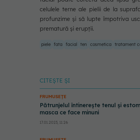
celulele terne ale pielii de la supra
profunzime și să lupte împotriva us
prematură și erupții.
piele
fata
facial
ten
cosmetica
tratament c
CITEȘTE ȘI
FRUMUSEȚE
Pătrunjelul întinerește tenul și es
masca ce face minuni
17.01.2023, 11:26
FRUMUSEȚE