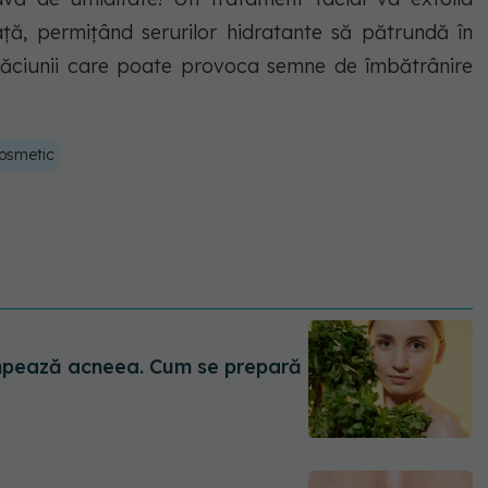
față, permițând serurilor hidratante să pătrundă în
căciunii care poate provoca semne de îmbătrânire
osmetic
tompează acneea. Cum se prepară