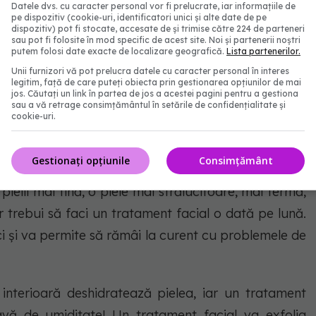
Datele dvs. cu caracter personal vor fi prelucrate, iar informațiile de
pe dispozitiv (cookie-uri, identificatori unici și alte date de pe
dispozitiv) pot fi stocate, accesate de și trimise către 224 de parteneri
sau pot fi folosite în mod specific de acest site. Noi și partenerii noștri
putem folosi date exacte de localizare geografică.
Lista partenerilor.
l să vă programați următoarea întâlnire pentru a
Unii furnizori vă pot prelucra datele cu caracter personal în interes
legitim, față de care puteți obiecta prin gestionarea opțiunilor de mai
scăpa de impurități.
jos. Căutați un link în partea de jos a acestei pagini pentru a gestiona
sau a vă retrage consimțământul în setările de confidențialitate și
cookie-uri.
Gestionați opțiunile
Consimțământ
ielii mai fină, o piele mai strălucitoare, mai fermă,
r trebui să faci un tratament facial o dată pe lună.
ci și va permite să rămâi la curent cu problemele de
ea interioară deshidratează pielea, iar un tratament
avă de umiditate! Un tratament facial va exfolia