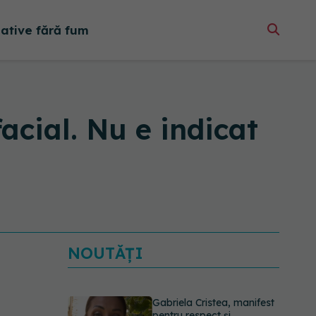
native fără fum
acial. Nu e indicat
NOUTĂȚI
Gabriela Cristea, manifest
pentru respect și