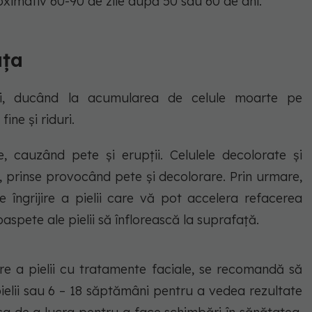
oximativ 60-90 de zile după 50 sau 60 de ani.
ața
elii, ducând la acumularea de celule moarte pe
fine și riduri.
, cauzând pete și erupții. Celulele decolorate și
prinse provocând pete și decolorare. Prin urmare,
 îngrijire a pielii care vă pot accelera refacerea
oaspete ale pielii să înflorească la suprafață.
ire a pielii cu tratamente faciale, se recomandă să
pielii sau 6 – 18 săptămâni pentru a vedea rezultate