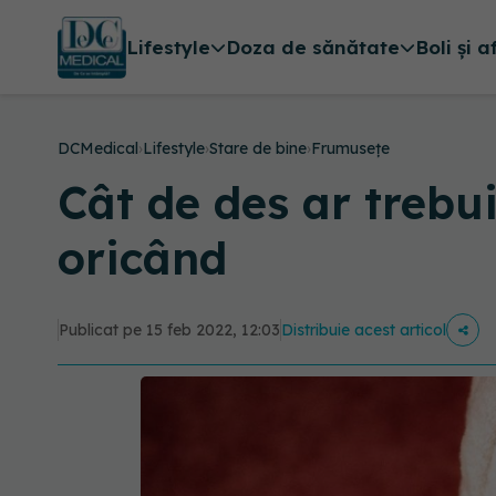
Lifestyle
Doza de sănătate
Boli și a
DCMedical
›
Lifestyle
›
Stare de bine
›
Frumusețe
Cât de des ar trebui
oricând
Publicat pe 15 feb 2022, 12:03
Distribuie acest articol