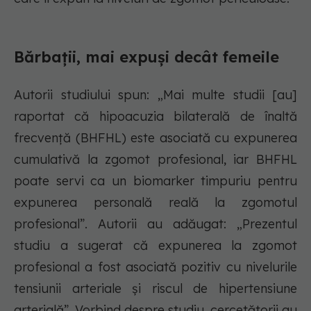
Bărbații, mai expuși decât femeile
Autorii studiului spun: „Mai multe studii [au]
raportat că hipoacuzia bilaterală de înaltă
frecvență (BHFHL) este asociată cu expunerea
cumulativă la zgomot profesional, iar BHFHL
poate servi ca un biomarker timpuriu pentru
expunerea personală reală la zgomotul
profesional”. Autorii au adăugat: „Prezentul
studiu a sugerat că expunerea la zgomot
profesional a fost asociată pozitiv cu nivelurile
tensiunii arteriale și riscul de hipertensiune
arterială”. Vorbind despre studiu, cercetătorii au