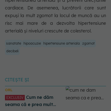
hipertensiunea arterială și a preveni afecțiunile
cardiace. De asemenea, lucrătorii care sunt
expuși la mult zgomot la locul de muncă au un
risc mai mare de a dezvolta hipertensiune
arterială și niveluri crescute de colesterol.
sanatate
hipoacuzie
hipertensiune arteriala
zgomot
decibeli
CITEȘTE ȘI
ORL
Cum ne dăm
EXCLUSIV
seama că e prea mult
zgomot. Codruț