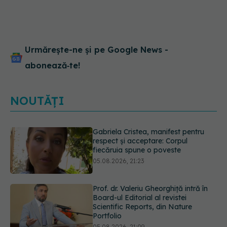
căștile ca să ne defectăm
auzul. Ajungem la
protezare auditivă
Urmărește-ne și pe Google News -
abonează‑te!
NOUTĂȚI
Prof. dr. Valeriu Gheorghiță intră în
Board-ul Editorial al revistei
Scientific Reports, din Nature
Portfolio
05.08.2026, 21:09
Testul de 10 minute care poate
arăta dacă ai nevoie de statine,
chiar dacă ai colesterolul normal
05.08.2026, 19:42