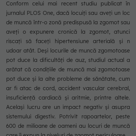
Conform celui mai recent studiu publicat în
jurnalul PLOS One, dacă locuiți sau aveți un loc
de muncă într-o zonă predispusă la zgomot sau
aveți o expunere cronică la zgomot, atunci
riscați să faceți hipertensiune arterială și n
udoar atât. Deși locurile de muncă zgomotoase
pot duce la dificultăți de auz, studiul actual a
arătat că condițiile de muncă mai zgomotoase
pot duce și la alte probleme de sănătate, cum
ar fi atac de cord, accident vascular cerebral,
insuficiență cardiacă și aritmie, printre altele.
Același lucru are un impact negativ și asupra
sistemului digestiv. Potrivit rapoartelor, peste
600 de milioane de oameni au locuri de muncă
care îi expun la niveluri de zgomot periculoase.