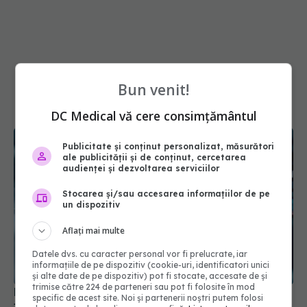
Bun venit!
DC Medical vă cere consimțământul
Publicitate și conținut personalizat, măsurători
ale publicității și de conținut, cercetarea
audienței și dezvoltarea serviciilor
Stocarea și/sau accesarea informațiilor de pe
un dispozitiv
Aflați mai multe
Pacienții ar putea avea acces mai rapid la
Datele dvs. cu caracter personal vor fi prelucrate, iar
tratamente. UNIFARM anunță un parteneriat
informațiile de pe dispozitiv (cookie-uri, identificatori unici
și alte date de pe dispozitiv) pot fi stocate, accesate de și
important
trimise către 224 de parteneri sau pot fi folosite în mod
04 aug 2026, 12:30
specific de acest site. Noi și partenerii noștri putem folosi