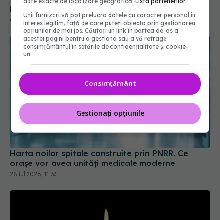
date exacte de localizare geografică.
Lista partenerilor.
Unii furnizori vă pot prelucra datele cu caracter personal în
interes legitim, față de care puteți obiecta prin gestionarea
opțiunilor de mai jos. Căutați un link în partea de jos a
acestei pagini pentru a gestiona sau a vă retrage
consimțământul în setările de confidențialitate și cookie-
uri.
Consimțământ
Gestionați opțiunile
Harta noilor spitale construite prin PNRR. Ce
orașe vor avea unități medicale moderne
28 iul 2026, 11:33