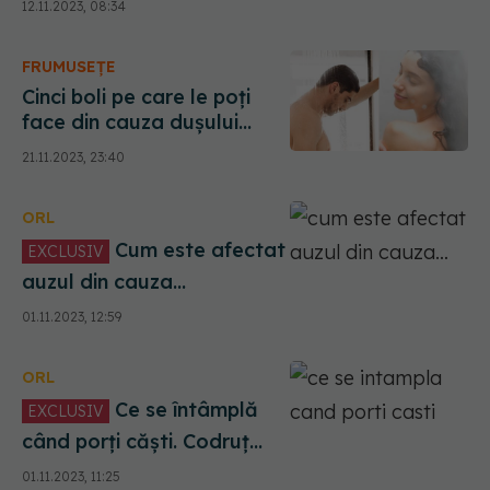
12.11.2023, 08:34
Sarafoleanu: E greu. Există
un risc important
FRUMUSEȚE
Cinci boli pe care le poți
face din cauza dușului
cald. Dilată vasele de
21.11.2023, 23:40
sânge și afectează inima
ORL
Cum este afectat
EXCLUSIV
auzul din cauza
concertelor. Codruț
01.11.2023, 12:59
Sarafoleanu: Nu mai auzi.
Țiuie urechea. Am pățit-o.
ORL
M-am dus la spital
Ce se întâmplă
EXCLUSIV
când porți căști. Codruț
Sarafoleanu: Purtăm
01.11.2023, 11:25