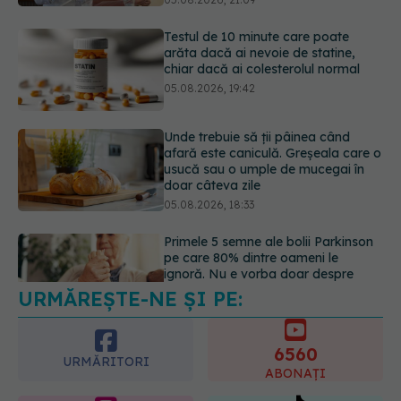
Unde trebuie să ții pâinea când
afară este caniculă. Greșeala care o
usucă sau o umple de mucegai în
doar câteva zile
05.08.2026, 18:33
Primele 5 semne ale bolii Parkinson
pe care 80% dintre oameni le
ignoră. Nu e vorba doar despre
tremor
05.08.2026, 17:31
URMĂREȘTE-NE ȘI PE:
Gabriela Cristea, manifest pentru
respect și acceptare: Corpul
fiecăruia spune o poveste
6560
05.08.2026, 21:23
URMĂRITORI
ABONAȚI
365
1401
URMĂRITORI
URMĂRITORI