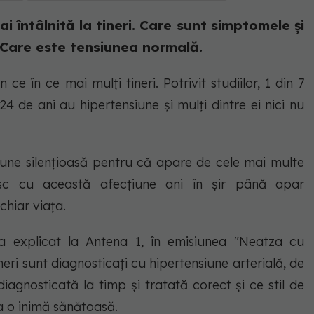
i întâlnită la tineri. Care sunt simptomele și
 Care este tensiunea normală.
ce în ce mai mulți tineri. Potrivit studiilor, 1 din 7
4 de ani au hipertensiune și mulți dintre ei nici nu
țiune silențioasă pentru că apare de cele mai multe
esc cu această afecțiune ani în șir până apar
chiar viața.
 a explicat la Antena 1, în emisiunea "Neatza cu
neri sunt diagnosticați cu hipertensiune arterială, de
iagnosticată la timp și tratată corect și ce stil de
 o inimă sănătoasă.