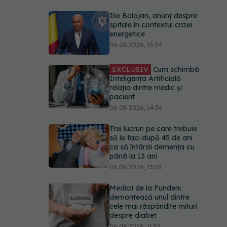
Ilie Bolojan, anunț despre
spitale în contextul crizei
energetice
06.08.2026, 15:24
EXCLUSIV
Cum schimbă
Inteligența Artificială
relația dintre medic și
pacient
06.08.2026, 14:34
Trei lucruri pe care trebuie
să le faci după 45 de ani
ca să întârzii demența cu
până la 13 ani
06.08.2026, 13:03
Medicii de la Fundeni
demontează unul dintre
cele mai răspândite mituri
despre diabet
06.08.2026, 11:52