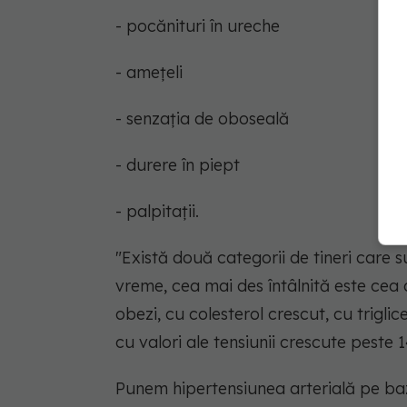
- pocănituri în ureche
- amețeli
- senzația de oboseală
- durere în piept
- palpitații.
"Există două categorii de tineri care s
vreme, cea mai des întâlnită este cea 
obezi, cu colesterol crescut, cu triglic
cu valori ale tensiunii crescute peste 1
Punem hipertensiunea arterială pe baza