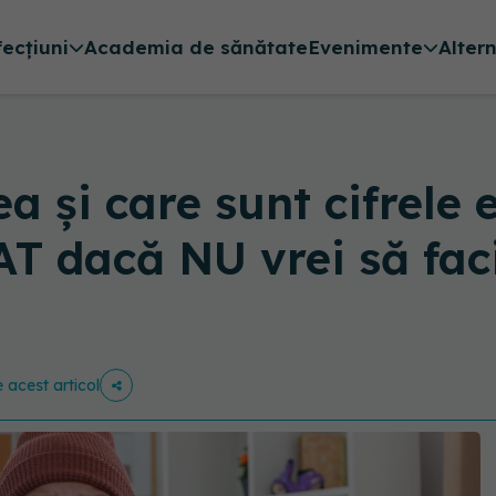
fecțiuni
Academia de sănătate
Evenimente
Alter
ea și care sunt cifrel
T dacă NU vrei să fac
e acest articol