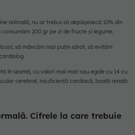
igine animală, nu ar trebui să depășească 10% din
să consumăm 200 gr pe zi de fructe și legume.
lcool, să mâncăm mai puțin sărat, să evităm
 cardiolog.
ă în seamă, cu valori mai mari sau egale cu 14 cu
ascular cerebral, insuficiență cardiacă, boală renală
mală. Cifrele la care trebuie