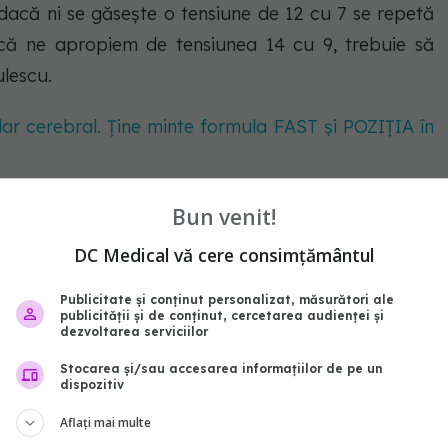
acă ni se găsește o tensiune de 12 cu 7 se repetă
că ne apropiem de tensiunea 14 cu 9, trebuie să
ulescu.
lar cerebral. Ține minte formula FAST și POZIȚIA în
Bun venit!
. Simptomele hipertensiunii
DC Medical vă cere consimțământul
Publicitate și conținut personalizat, măsurători ale
publicității și de conținut, cercetarea audienței și
dezvoltarea serviciilor
Stocarea și/sau accesarea informațiilor de pe un
dispozitiv
n general
Aflați mai multe