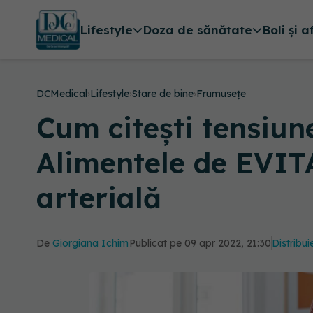
Lifestyle
Doza de sănătate
Boli și a
DCMedical
›
Lifestyle
›
Stare de bine
›
Frumusețe
Cum citești tensiun
Alimentele de EVITA
arterială
De
Giorgiana Ichim
Publicat pe 09 apr 2022, 21:30
Distribui