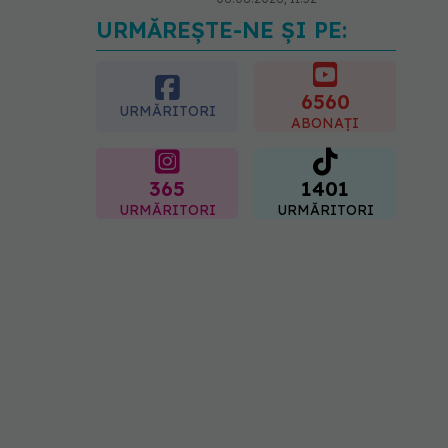
URMĂREȘTE-NE ȘI PE:
Cum aleg medicii
combinația potrivită de
medicamente pentru
hipertensiune. De ce doi
6560
URMĂRITORI
pacienți cu aceeași
ABONAȚI
tensiune pot primi
tratamente diferite
06.08.2026, 16:19
365
1401
URMĂRITORI
URMĂRITORI