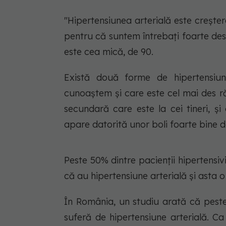
"Hipertensiunea arterială este creșter
pentru că suntem întrebați foarte des,
este cea mică, de 90.
Există două forme de hipertensiun
cunoaștem și care este cel mai des ră
secundară care este la cei tineri, ș
apare datorită unor boli foarte bine de
Peste 50% dintre pacienții hipertensiv
că au hipertensiune arterială și asta 
În România, un studiu arată că peste
suferă de hipertensiune arterială. C