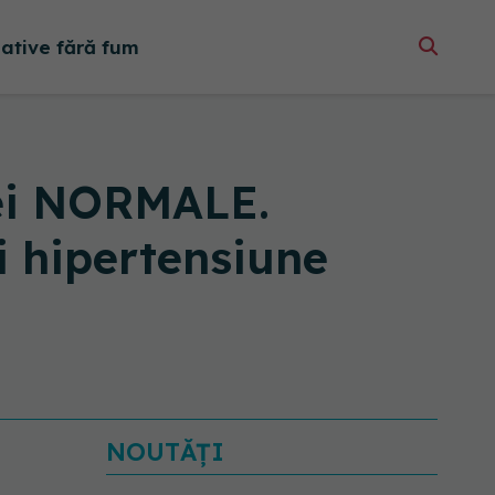
native fără fum
e ei NORMALE.
i hipertensiune
NOUTĂȚI