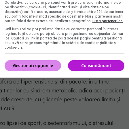
Datele dvs. cu caracter personal vor fi prelucrate, iar informațiile de
pe dispozitiv (cookie-uri, identificatori unici și alte date de pe
dispozitiv) pot fi stocate, accesate de și trimise către 224 de parteneri
sau pot fi folosite în mod specific de acest site. Noi și partenerii noștri
putem folosi date exacte de localizare geografică.
Lista partenerilor.
Unii furnizori vă pot prelucra datele cu caracter personal în interes
legitim, față de care puteți obiecta prin gestionarea opțiunilor de mai
jos. Căutați un link în partea de jos a acestei pagini pentru a gestiona
sau a vă retrage consimțământul în setările de confidențialitate și
cookie-uri.
Gestionați opțiunile
Consimțământ
uferă de hipertensiune și din păcate, în ultima
a tinerilor cu sindrom metabolic, adică acei pacienți
eride crescute, cu glicemie peste valoarea limită și
4 cu 9.
 lipsei de sport, a sedentarismului, a stresului