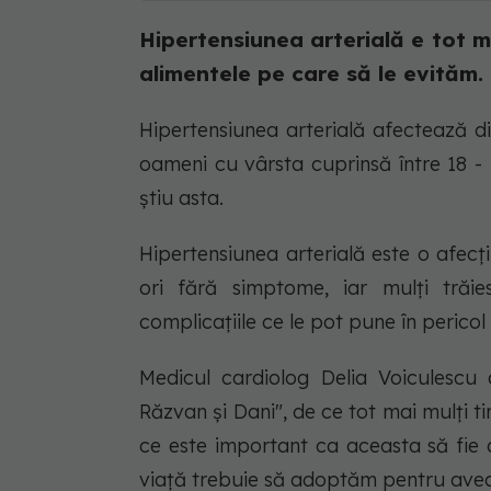
Hipertensiunea arterială e tot ma
alimentele pe care să le evităm.
Hipertensiunea arterială afectează din 
oameni cu vârsta cuprinsă între 18 - 2
știu asta.
Hipertensiunea arterială este o afec
ori fără simptome, iar mulți trăi
complicațiile ce le pot pune în pericol 
Medicul cardiolog Delia Voiculescu
Răzvan și Dani", de ce tot mai mulți ti
ce este important ca aceasta să fie d
viață trebuie să adoptăm pentru avea