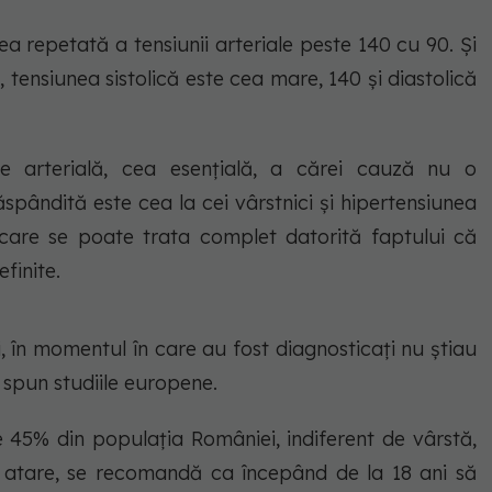
ea repetată a tensiunii arteriale peste 140 cu 90. Și
 tensiunea sistolică este cea mare, 140 și diastolică
e arterială, cea esențială, a cărei cauză nu o
spândită este cea la cei vârstnici și hipertensiunea
i care se poate trata complet datorită faptului că
finite.
i, în momentul în care au fost diagnosticați nu știau
o spun studiile europene.
 45% din populația României, indiferent de vârstă,
a atare, se recomandă ca începând de la 18 ani să