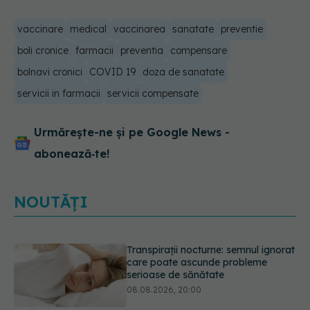
vaccinare
medical
vaccinarea
sanatate
preventie
boli cronice
farmacii
preventia
compensare
bolnavi cronici
COVID 19
doza de sanatate
servicii in farmacii
servicii compensate
Urmărește-ne și pe Google News -
abonează‑te!
NOUTĂȚI
Ce poți mânca și ce trebuie să eviți
dacă ai gastrită: exemplu de meniu
care reduce inflamația stomacului
08.08.2026, 19:00