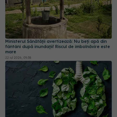
Ministerul Sănătății avertizează: Nu beți apă din
fântâni după inundații! Riscul de îmbolnăvire este
mare
22 iul 2026, 09:38
Legumele verzi protejează plămânii este
concluzia unui recent studiu
28 iun 2026, 18:00