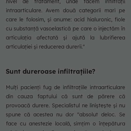
nivel de tratament, unde facem infiltrații
intraarticulare. Avem două categorii mari pe
care le folosim, și anume: acid hialuronic, fiole
cu substanță vasoelastică pe care o injectăm în
articulația afectată și ajută la lubrifierea
articulației și reducerea durerii."
Sunt dureroase infiltrațiile?
Mulți pacienți fug de infiltrațiile intraarticulare
din cauza faptului că sunt de părere că
provoacă durere. Specialistul ne liniștește și nu
spune că acestea nu dor "absolut deloc. Se
face cu anestezie locală, simțim o înțepătura