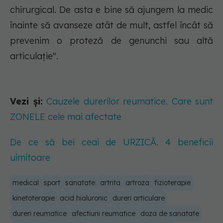
chirurgical. De asta e bine să ajungem la medic
înainte să avanseze atât de mult, astfel încât să
prevenim o proteză de genunchi sau altă
articulație".
Vezi și:
Cauzele durerilor reumatice. Care sunt
ZONELE cele mai afectate
De ce să bei ceai de URZICĂ. 4 beneficii
uimitoare
medical
sport
sanatate
artrita
artroza
fizioterapie
kinetoterapie
acid hialuronic
dureri articulare
dureri reumatice
afectiuni reumatice
doza de sanatate