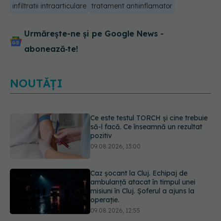
infiltratii intraarticulare
tratament antiinflamator
Urmărește-ne și pe Google News -
abonează‑te!
NOUTĂȚI
Caz șocant la Cluj. Echipaj de
ambulanță atacat în timpul unei
misiuni în Cluj. Șoferul a ajuns la
operație.
09.08.2026, 12:55
Mai trebuie să numărăm caloriile ca
să slăbim? Ce se schimbă în era
medicamentelor GLP-1
09.08.2026, 12:00