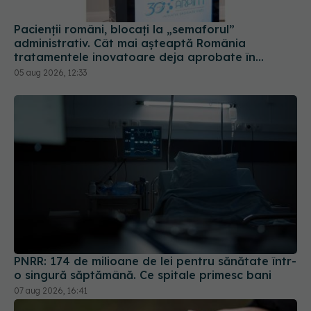
Europa
05 aug 2026, 12:33
PNRR: 174 de milioane de lei pentru sănătate într-
o singură săptămână. Ce spitale primesc bani
07 aug 2026, 16:41