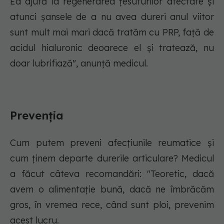
Ea ajută la regenerarea țesuturilor afectate și
atunci șansele de a nu avea dureri anul viitor
sunt mult mai mari dacă tratăm cu PRP, față de
acidul hialuronic deoarece el și tratează, nu
doar lubrifiază", anunță medicul.
Prevenția
Cum putem preveni afecțiunile reumatice și
cum ținem departe durerile articulare? Medicul
a făcut câteva recomandări: "Teoretic, dacă
avem o alimentație bună, dacă ne îmbrăcăm
gros, în vremea rece, când sunt ploi, prevenim
acest lucru.