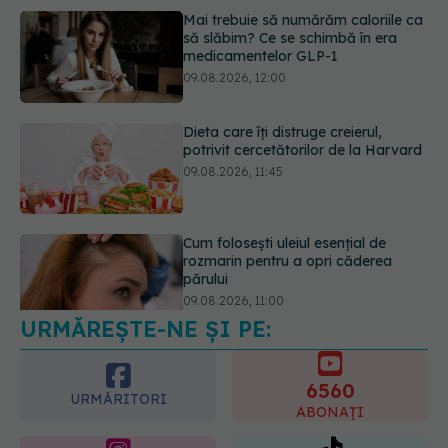
Dieta care îți distruge creierul,
potrivit cercetătorilor de la Harvard
09.08.2026, 11:45
Cum folosești uleiul esențial de
rozmarin pentru a opri căderea
părului
09.08.2026, 11:00
URMĂREȘTE-NE ȘI PE:
Ce este testul TORCH și cine trebuie
să-l facă. Ce înseamnă un rezultat
pozitiv
6560
09.08.2026, 13:00
URMĂRITORI
ABONAȚI
365
1401
URMĂRITORI
URMĂRITORI
ARTICOLE SIMILARE