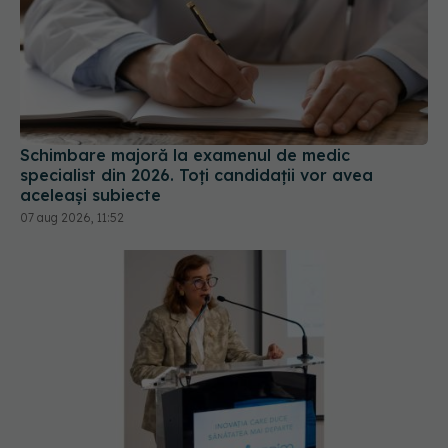
Schimbare majoră la examenul de medic
specialist din 2026. Toți candidații vor avea
aceleași subiecte
07 aug 2026, 11:52
Pacienții români, blocați la „semaforul”
administrativ. Cât mai așteaptă România
tratamentele inovatoare deja aprobate în