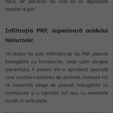
mică, iar pacienții au voie să se deplaseze
imediat după."
Infiltrația PRP, superioară acidului
hialuronic
"Al doilea tip este infiltrația de tip PRP, plasmă
îmbogățită cu trombocite, unde luăm sângele
pacientului, îl punem într-o eprubetă specială
care conține substanța de activare, izolează tot
ce înseamnă sânge de plasmă îmbogățită cu
trombocite și o injectăm tot așa, cu anestezie
locală, în articulație.