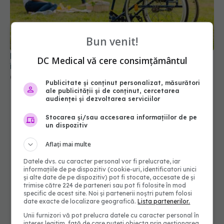
Ministerul Sănătății modifică regulile de încadrare
în grad de handicap
04 aug 2026, 10:33
Bun venit!
DC Medical vă cere consimțământul
Publicitate și conținut personalizat, măsurători
ale publicității și de conținut, cercetarea
audienței și dezvoltarea serviciilor
Stocarea și/sau accesarea informațiilor de pe
un dispozitiv
Aflați mai multe
Datele dvs. cu caracter personal vor fi prelucrate, iar
informațiile de pe dispozitiv (cookie-uri, identificatori unici
și alte date de pe dispozitiv) pot fi stocate, accesate de și
trimise către 224 de parteneri sau pot fi folosite în mod
specific de acest site. Noi și partenerii noștri putem folosi
date exacte de localizare geografică.
Lista partenerilor.
Unii furnizori vă pot prelucra datele cu caracter personal în
interes legitim, față de care puteți obiecta prin gestionarea