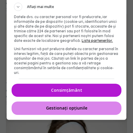
care poate opri căderea părului
Aflați mai multe
17 noi 2025, 09:37
Datele dvs. cu caracter personal vor fi prelucrate, iar
informațiile de pe dispozitiv (cookie-uri, identificatori unici
și alte date de pe dispozitiv) pot fi stocate, accesate de și
trimise către 224 de parteneri sau pot fi folosite în mod
specific de acest site. Noi și partenerii noștri putem folosi
date exacte de localizare geografică.
Lista partenerilor.
Unii furnizori vă pot prelucra datele cu caracter personal în
interes legitim, față de care puteți obiecta prin gestionarea
opțiunilor de mai jos. Căutați un link în partea de jos a
acestei pagini pentru a gestiona sau a vă retrage
consimțământul în setările de confidențialitate și cookie-
uri.
Trucuri simple care șterg cearcănele și ajută ochii
Consimțământ
obosiți. Ingredientul cheie din creme, dezvăluit de
dermatolog
24 mar 2026, 09:03
Gestionați opțiunile