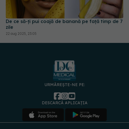
De ce să-ți pui coajă de banană pe față timp de 7
zile
22 aug 2025, 23:05
URMĂREȘTE-NE PE:
DESCARCĂ APLICAȚIA