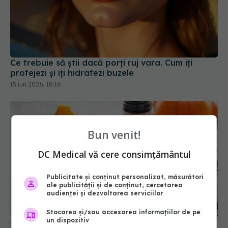
Ce trebuie să știi dacă porți ruj vara. Cum îți
protejezi și îți hidratezi buzele
15 iun 2026, 18:16
Bun venit!
DC Medical vă cere consimțământul
Publicitate și conținut personalizat, măsurători
ale publicității și de conținut, cercetarea
audienței și dezvoltarea serviciilor
Stocarea și/sau accesarea informațiilor de pe
un dispozitiv
Uleiul de semințe de dovleac: secretul natural