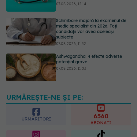
Schimbare majoră la examenul de
medic specialist din 2026. Toți
candidații vor avea aceleași
subiecte
07.08.2026, 11:52
Ashwagandha: 4 efecte adverse
potențial grave
07.08.2026, 11:03
Ți-ai mărit buzele? Cele 4 greșeli
care pot strica rezultatul după
injectarea cu acid hialuronic
07.08.2026, 13:54
URMĂREȘTE-NE ȘI PE:
6560
URMĂRITORI
ABONAȚI