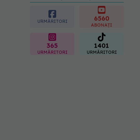
preferată despre vârsta
pe care o ai. Care este
"codul cromatic" al
6560
URMĂRITORI
generațiilor
ABONAȚI
07.08.2026, 21:29
365
1401
URMĂRITORI
URMĂRITORI