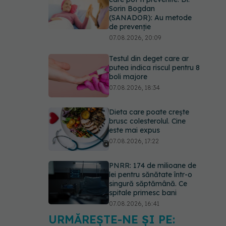
Sorin Bogdan
(SANADOR): Au metode
de prevenție
07.08.2026, 20:09
Testul din deget care ar
putea indica riscul pentru 8
boli majore
07.08.2026, 18:34
Dieta care poate crește
brusc colesterolul. Cine
este mai expus
07.08.2026, 17:22
PNRR: 174 de milioane de
lei pentru sănătate într-o
singură săptămână. Ce
spitale primesc bani
07.08.2026, 16:41
URMĂREȘTE-NE ȘI PE:
Ce spune culoarea ta