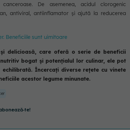
or canceroase. De asemenea, acidul clorogenic
, antiviral, antiinflamator și ajută la reducerea
ber. Beneficiile sunt uimitoare
și delicioasă, care oferă o serie de beneficii
utritiv bogat și potențialul lor culinar, ele pot
ă echilibrată. Încercați diverse rețete cu vinete
neficiile acestor legume minunate.
cer
abonează‑te!