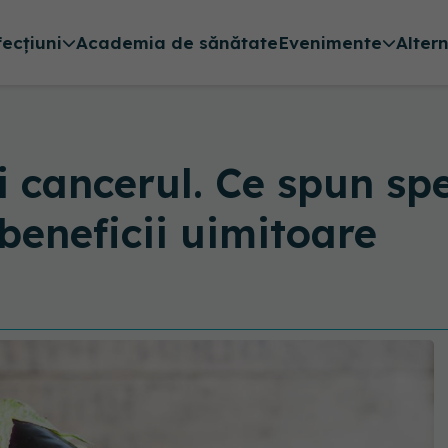
fecțiuni
Academia de sănătate
Evenimente
Alter
 cancerul. Ce spun spe
beneficii uimitoare