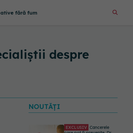
native fără fum
cialiștii despre
NOUTĂȚI
EXCLUSIV
Cancerele
care pot fi prevenite. Dr.