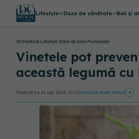
Lifestyle
Doza de sănătate
Boli și a
DCMedical
›
Lifestyle
›
Stare de bine
›
Frumusețe
Vinetele pot preveni
această legumă cu 
Publicat pe 16 sep 2023, 15:31
Distribuie acest articol