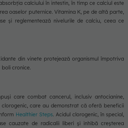
bsorbția calciului în intestin, în timp ce calciul este
rea oaselor puternice. Vitamina K, pe de altă parte,
se și reglementează nivelurile de calciu, ceea ce
.
oxidante din vinete protejează organismul împotriva
e boli cronice.
puși care combat cancerul, inclusiv antocianine,
d clorogenic, care au demonstrat că oferă beneficii
conform
Healthier Steps
. Acidul clorogenic, în special,
e cauzate de radicalii liberi și inhibă creșterea