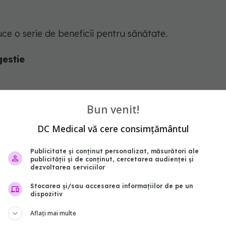
e o serie de beneficii pentru sănătate.
gestie
estie, constipație, flatulență sau doriți să mențineți
Bun venit!
inetelor în dieta voastră poate fi soluția potrivită.
DC Medical vă cere consimțământul
tipuri de probleme digestive, dar pot și să crească
te pe care le consumați alături de ele. De asemenea,
Publicitate și conținut personalizat, măsurători ale
publicității și de conținut, cercetarea audienței și
 fibră care ajută la hrănirea bacteriilor bune din
dezvoltarea serviciilor
populației acestora, conform
Healthier Steps
.
Stocarea și/sau accesarea informațiilor de pe un
dispozitiv
Aflați mai multe