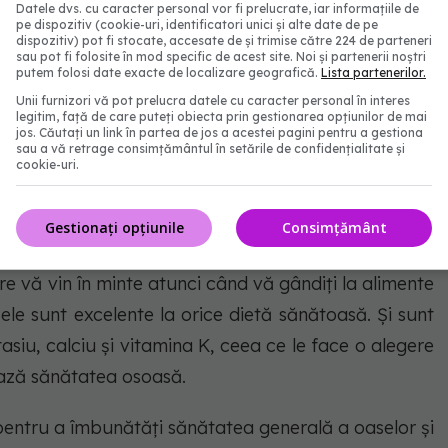
Datele dvs. cu caracter personal vor fi prelucrate, iar informațiile de
lorii și bogăției în fibre, vinetele pot contribui la
pe dispozitiv (cookie-uri, identificatori unici și alte date de pe
dispozitiv) pot fi stocate, accesate de și trimise către 224 de parteneri
n greutate în cadrul unei diete echilibrate.
sau pot fi folosite în mod specific de acest site. Noi și partenerii noștri
putem folosi date exacte de localizare geografică.
Lista partenerilor.
Unii furnizori vă pot prelucra datele cu caracter personal în interes
legitim, față de care puteți obiecta prin gestionarea opțiunilor de mai
jos. Căutați un link în partea de jos a acestei pagini pentru a gestiona
enținerea tensiunii arteriale în limitele normale,
sau a vă retrage consimțământul în setările de confidențialitate și
cookie-uri.
.
Gestionați opțiunile
Consimțământ
oasă
e vă vin în minte atunci când vă gândiți la alimente
le sunt excelente la orice dietă sănătoasă. Și sunt
asiu, calciu și vitamina K, ceea ce le face o alegere
ază sănătatea osoasă.
 pentru a îmbunătăți sănătatea generală a oaselor și