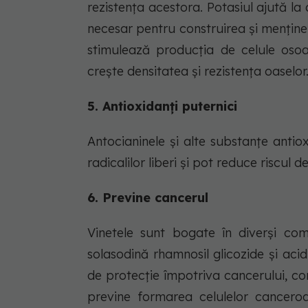
rezistența acestora. Potasiul ajută la a
necesar pentru construirea și menține
stimulează producția de celule osoa
crește densitatea și rezistența oaselor
5. Antioxidanți puternici
Antocianinele și alte substanțe anti
radicalilor liberi și pot reduce riscul d
6. Previne cancerul
Vinetele sunt bogate în diverși com
solasodină rhamnosil glicozide și aci
de protecție împotriva cancerului, 
previne formarea celulelor canceroas