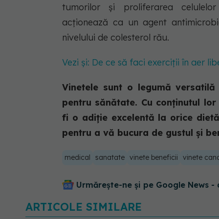
tumorilor și proliferarea celulel
acționează ca un agent antimicrobian
nivelului de colesterol rău.
Vezi și: De ce să faci exerciții în aer li
Vinetele sunt o legumă versatilă 
pentru sănătate. Cu conținutul lor n
fi o adiție excelentă la orice diet
pentru a vă bucura de gustul și be
medical
sanatate
vinete beneficii
vinete can
Urmărește-ne și pe Google News - 
ARTICOLE SIMILARE