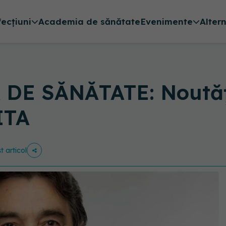
fecțiuni
Academia de sănătate
Evenimente
Alter
E SĂNĂTATE: Noutăți
ITA
t articol