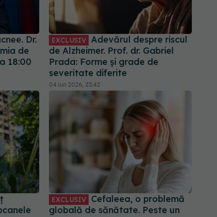
cnee. Dr.
Adevărul despre riscul
EXCLUSIV
emia de
de Alzheimer. Prof. dr. Gabriel
ra 18:00
Prada: Forme și grade de
severitate diferite
04 iun 2026, 23:42
ț
Cefaleea, o problemă
EXCLUSIV
pcanele
globală de sănătate. Peste un