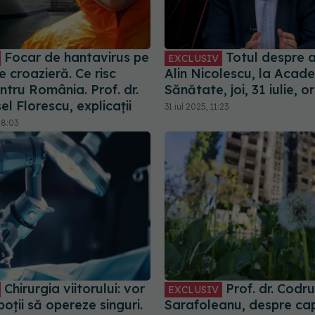
Focar de hantavirus pe
Totul despre a
EXCLUSIV
 croazieră. Ce risc
Alin Nicolescu, la Acad
ntru România. Prof. dr.
Sănătate, joi, 31 iulie, o
el Florescu, explicații
31 iul 2025, 11:23
18:03
Chirurgia viitorului: vor
Prof. dr. Codru
EXCLUSIV
oții să opereze singuri.
Sarafoleanu, despre ca