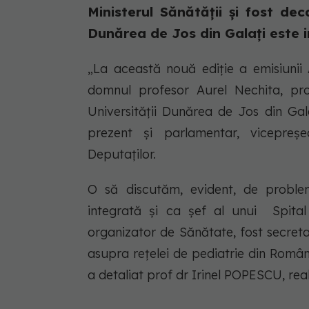
Ministerul Sănătății și fost dec
Dunărea de Jos din Galați este invi
„La această nouă ediție a emisiuni
domnul profesor Aurel Nechita, pro
Universității Dunărea de Jos din Gal
prezent și parlamentar, vicepre
Deputaților.
O să discutăm, evident, de problem
integrată și ca șef al unui Spital
organizator de Sănătate, fost secretar
asupra rețelei de pediatrie din Româ
a detaliat prof dr Irinel POPESCU, real