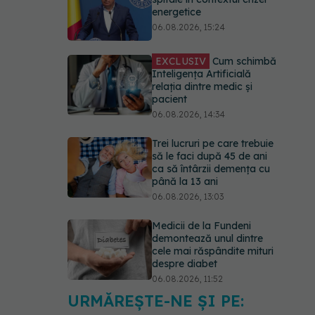
relația dintre medic și
pacient
06.08.2026, 14:34
Trei lucruri pe care trebuie
să le faci după 45 de ani
ca să întârzii demența cu
până la 13 ani
06.08.2026, 13:03
Medicii de la Fundeni
demontează unul dintre
cele mai răspândite mituri
despre diabet
06.08.2026, 11:52
Cum aleg medicii
combinația potrivită de
medicamente pentru
hipertensiune. De ce doi
pacienți cu aceeași
tensiune pot primi
tratamente diferite