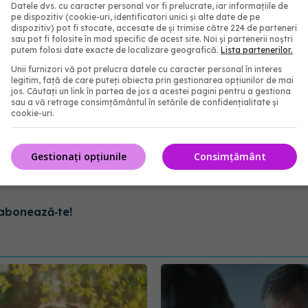
Datele dvs. cu caracter personal vor fi prelucrate, iar informațiile de
pe dispozitiv (cookie-uri, identificatori unici și alte date de pe
dispozitiv) pot fi stocate, accesate de și trimise către 224 de parteneri
sau pot fi folosite în mod specific de acest site. Noi și partenerii noștri
putem folosi date exacte de localizare geografică.
Lista partenerilor.
Unii furnizori vă pot prelucra datele cu caracter personal în interes
legitim, față de care puteți obiecta prin gestionarea opțiunilor de mai
jos. Căutați un link în partea de jos a acestei pagini pentru a gestiona
sau a vă retrage consimțământul în setările de confidențialitate și
cookie-uri.
Gestionați opțiunile
Consimțământ
chita
abonează‑te!