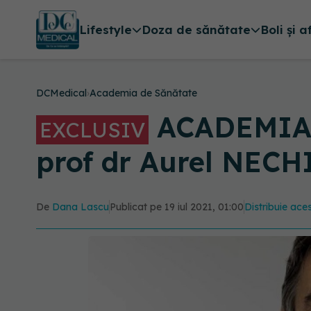
Lifestyle
Doza de sănătate
Boli și a
DCMedical
›
Academia de Sănătate
ACADEMIA D
EXCLUSIV
prof dr Aurel NECH
De
Dana Lascu
Publicat pe 19 iul 2021, 01:00
Distribuie aces