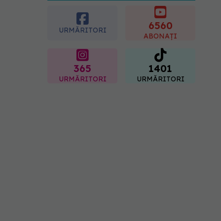
06.08.2026, 16:19
URMĂREȘTE-NE ȘI PE:
Ilie Bolojan, anunț despre
spitale în contextul crizei
energetice
6560
06.08.2026, 15:24
URMĂRITORI
ABONAȚI
365
1401
URMĂRITORI
URMĂRITORI