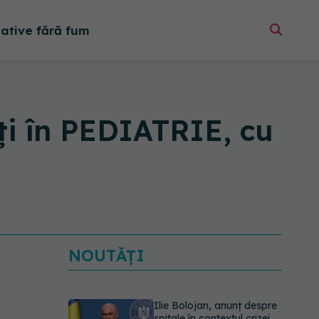
native fără fum
 în PEDIATRIE, cu
NOUTĂȚI
EXCLUSIV
Cum schimbă
Inteligența Artificială