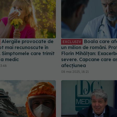
Alergiile provocate de
Boala care af
EXCLUSIV
ot mai recunoscute în
un milion de români. Prof
 Simptomele care trimit
Florin Mihălțan: Exacerb
 la medic
severe. Capcane care a
afecțiunea
13:48
08 mai 2025, 18:21