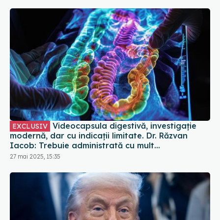
Videocapsula digestivă, investigație
EXCLUSIV
modernă, dar cu indicații limitate. Dr. Răzvan
Iacob: Trebuie administrată cu mult
discernământ
27 mai 2025, 15:35