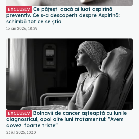
Ce pățești dacă ai luat aspirină
EXCLUSIV
preventiv. Ce s-a descoperit despre Aspirină:
schimbă tot ce se știa
15 ian 2026, 18:29
Bolnavii de cancer așteaptă cu lunile
EXCLUSIV
diagnosticul, apoi alte luni tratamentul: "Avem
dovezi foarte triste"
23 iul 2025, 10:10