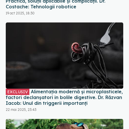
Practică, soluții aplicabile și complicații. Dr.
Costache: Tehnologii robotice
19 oct 2025, 18:30
Alimentația modernă și microplasticele,
EXCLUSIV
factori declanșatori în bolile digestive. Dr. Răzvan
Iacob: Unul din triggerii importanți
22 mai 2025, 23:43