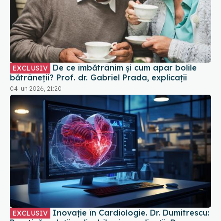
De ce îmbătrânim și cum apar bolile
EXCLUSIV
bătrâneții? Prof. dr. Gabriel Prada, explicații
04 iun 2026, 21:20
Inovație în Cardiologie. Dr. Dumitrescu:
EXCLUSIV