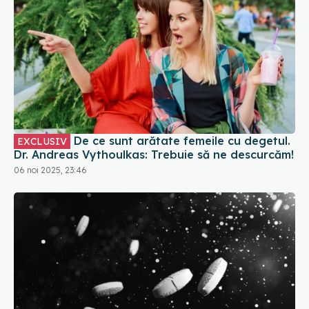
De ce sunt arătate femeile cu degetul.
EXCLUSIV
Dr. Andreas Vythoulkas: Trebuie să ne descurcăm!
06 noi 2025, 23:46