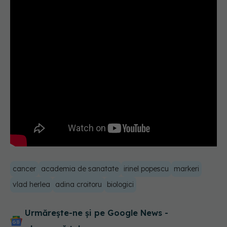
cancer
academia de sanatate
irinel popescu
markeri
vlad herlea
adina croitoru
biologici
Urmărește-ne și pe Google News -