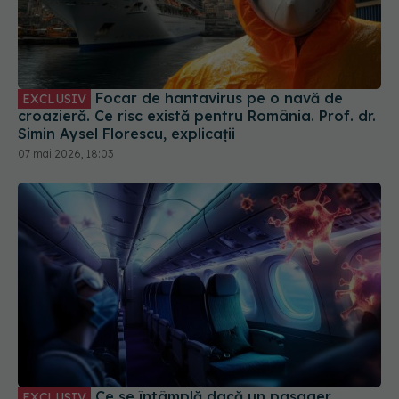
Focar de hantavirus pe o navă de
EXCLUSIV
croazieră. Ce risc există pentru România. Prof. dr.
Simin Aysel Florescu, explicații
07 mai 2026, 18:03
Ce se întâmplă dacă un pasager
EXCLUSIV