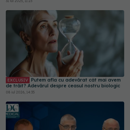
31 iul 2025, 11:23
Putem afla cu adevărat cât mai avem
EXCLUSIV
de trăit? Adevărul despre ceasul nostru biologic
08 iul 2026, 14:35