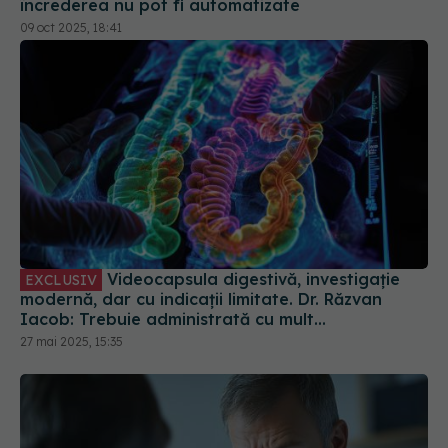
încrederea nu pot fi automatizate
09 oct 2025, 18:41
Videocapsula digestivă, investigație
EXCLUSIV
modernă, dar cu indicații limitate. Dr. Răzvan
Iacob: Trebuie administrată cu mult
discernământ
27 mai 2025, 15:35