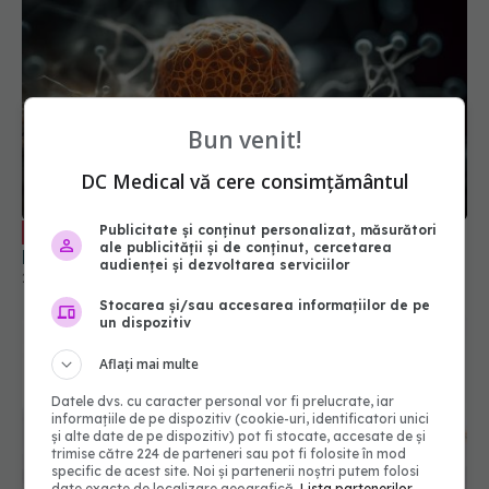
Bun venit!
DC Medical vă cere consimțământul
Cum aleg medicii tratamentul care îți
Publicitate și conținut personalizat, măsurători
EXCLUSIV
ale publicității și de conținut, cercetarea
poate salva viața în cancer
audienței și dezvoltarea serviciilor
28 iun 2025, 22:41
Stocarea și/sau accesarea informațiilor de pe
un dispozitiv
Aflați mai multe
Datele dvs. cu caracter personal vor fi prelucrate, iar
informațiile de pe dispozitiv (cookie-uri, identificatori unici
și alte date de pe dispozitiv) pot fi stocate, accesate de și
trimise către 224 de parteneri sau pot fi folosite în mod
specific de acest site. Noi și partenerii noștri putem folosi
date exacte de localizare geografică.
Lista partenerilor.