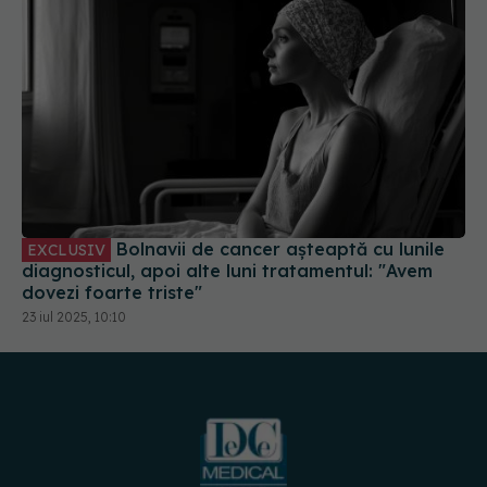
Bolnavii de cancer așteaptă cu lunile
EXCLUSIV
diagnosticul, apoi alte luni tratamentul: "Avem
dovezi foarte triste"
23 iul 2025, 10:10