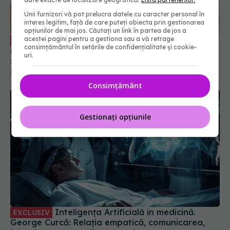
Unii furnizori vă pot prelucra datele cu caracter personal în
interes legitim, față de care puteți obiecta prin gestionarea
opțiunilor de mai jos. Căutați un link în partea de jos a
acestei pagini pentru a gestiona sau a vă retrage
Cum se pune diagnosticul de
EXCLUSIV
consimțământul în setările de confidențialitate și cookie-
infertilitate. Dr. Andreas Vythoulkas: Lucrurile
uri.
sunt împărțite
06 noi 2025, 22:09
Consimțământ
Gestionați opțiunile
Inteligența Artificială în medicină.
EXCLUSIV
George Curcă: Relația empatică, comunicarea,