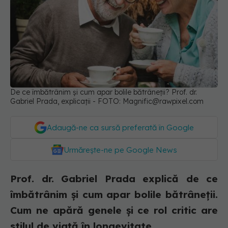
De ce îmbătrânim și cum apar bolile bătrâneții? Prof. dr.
Gabriel Prada, explicații - FOTO:
Magnific@rawpixel.com
Adaugă-ne ca sursă preferată în Google
Urmărește-ne pe Google News
Prof. dr. Gabriel Prada explică de ce
îmbătrânim și cum apar bolile bătrâneții.
Cum ne apără genele și ce rol critic are
stilul de viață în longevitate.