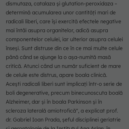
dismutaza, catalaza și glutation-peroxidaza –
determină acumularea unor cantități mari de
radicali liberi, care își exercită efectele negative
mai întâi asupra organitelor, adică asupra
componentelor celulei, iar ulterior asupra celulei
înseși. Sunt distruse din ce în ce mai multe celule
până când se ajunge la o așa-numită masă
critică. Atunci când un număr suficient de mare
de celule este distrus, apare boala clinică.
Acești radicali liberi sunt implicați într-o serie de
boli degenerative, precum binecunoscuta boală
Alzheimer, dar și în boala Parkinson și în
scleroza laterală amiotrofică"
, a explicat prof.
dr. Gabriel Ioan Prada, șeful disciplinei geriatrie
și gerontologie de la Institutul Ana Aslan, în