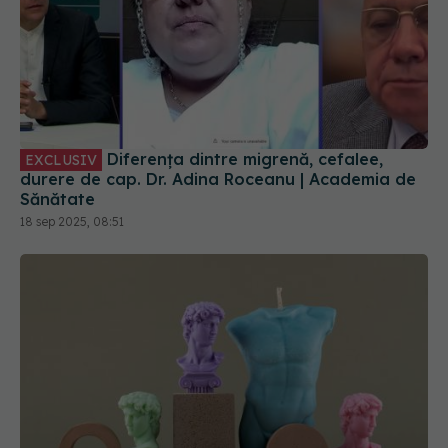
Diferența dintre migrenă, cefalee,
EXCLUSIV
durere de cap. Dr. Adina Roceanu | Academia de
Sănătate
18 sep 2025, 08:51
"Ecorșeul" lui Constantin Brâncuși,
EXCLUSIV