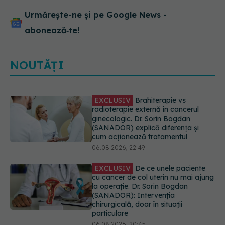
Urmărește-ne și pe Google News -
abonează‑te!
NOUTĂȚI
EXCLUSIV
De ce unele paciente
cu cancer de col uterin nu mai ajung
la operație. Dr. Sorin Bogdan
(SANADOR): Intervenția
chirurgicală, doar în situații
particulare
06.08.2026, 20:45
Alertă în Europa după un nou caz
de hantavirus Anzi, singura tulpină
care se transmite de la om la om
06.08.2026, 20:06