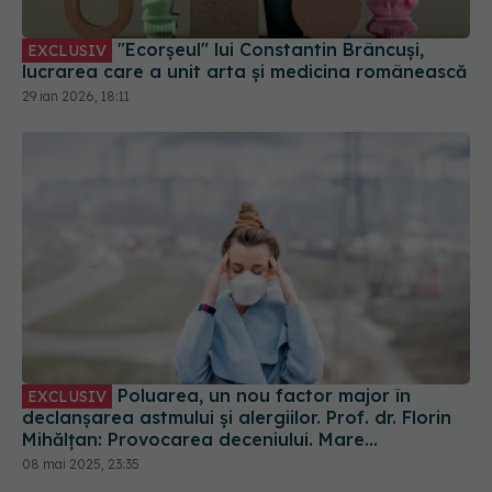
lucrarea care a unit arta și medicina românească
29 ian 2026, 18:11
Poluarea, un nou factor major în
EXCLUSIV
declanșarea astmului și alergiilor. Prof. dr. Florin
Mihălțan: Provocarea deceniului. Mare
amenințare
08 mai 2025, 23:35