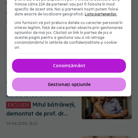
Gabriel Ioan Prada, șeful disciplinei geriatrie și
trimise către 224 de parteneri sau pot fi folosite în mod
specific de acest site. Noi și partenerii noștri putem folosi
gerontologie de la Institutul Ana Aslan, în
date exacte de localizare geografică.
Lista partenerilor.
exclusivitate la Academia de Sănătate de la DC
Unii furnizori vă pot prelucra datele cu caracter personal în
interes legitim, față de care puteți obiecta prin gestionarea
Medical și DC News.
opțiunilor de mai jos. Căutați un link în partea de jos a
acestei pagini pentru a gestiona sau a vă retrage
consimțământul în setările de confidențialitate și cookie-
batranete
boli cronice
longevitate
gabriel prada
uri.
Consimțământ
CITEȘTE ȘI
Gestionați opțiunile
ACADEMIA DE SĂNĂTATE
Mitul bătrâneții,
EXCLUSIV
demontat de prof. dr.
Gabriel Ioan Prada. De ce
04.06.2026, 18:12
cedează corpul de fapt și
care este adevărata