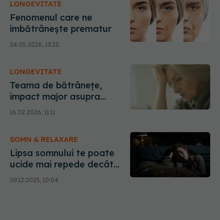
LONGEVITATE
cauză
Fenomenul care ne
îmbătrânește prematur
24.05.2026, 13:20
LONGEVITATE
Teama de bătrânețe,
impact major asupra
corpului
16.02.2026, 11:11
SOMN & RELAXARE
Lipsa somnului te poate
ucide mai repede decât
crezi
09.12.2025, 10:04