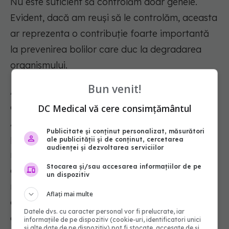
Nu este suficient să controlăm doar genele.
Evident, dacă am reuși să le controlăm, aceasta
ar reprezenta o contribuție foarte importantă
la prevenirea bolilor care duc la degradarea
organismului.
Bun venit!
Așa cum spuneam, vorbim despre boli
cardiovasculare, ateroscleroză, boala
DC Medical vă cere consimțământul
Alzheimer, boala Parkinson și multe altele. În
Publicitate și conținut personalizat, măsurători
principiu, am putea controla o parte dintre
ale publicității și de conținut, cercetarea
audienței și dezvoltarea serviciilor
mecanismele implicate în apariția acestor
Stocarea și/sau accesarea informațiilor de pe
afecțiuni. Totuși, ele sunt produse prin
un dispozitiv
mecanisme mult mai complexe și nu exclusiv
Aflați mai multe
genetice. Răspunsul nu este atât de simplu pe
Datele dvs. cu caracter personal vor fi prelucrate, iar
căt pare la prima vedere"
, a explicat prof. dr.
informațiile de pe dispozitiv (cookie-uri, identificatori unici
și alte date de pe dispozitiv) pot fi stocate, accesate de și