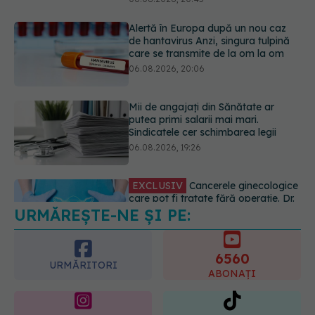
Mii de angajați din Sănătate ar
putea primi salarii mai mari.
Sindicatele cer schimbarea legii
06.08.2026, 19:26
EXCLUSIV
Cancerele ginecologice
care pot fi tratate fără operație. Dr.
Sorin Bogdan (SANADOR): Chirurgia
este indicată doar punctual, pentru
anumite categorii de paciente
06.08.2026, 19:05
URMĂREȘTE-NE ȘI PE:
EXCLUSIV
Brahiterapie vs
radioterapie externă în cancerul
ginecologic. Dr. Sorin Bogdan
6560
(SANADOR) explică diferența și
URMĂRITORI
cum acționează tratamentul
ABONAȚI
06.08.2026, 22:49
365
1401
URMĂRITORI
URMĂRITORI