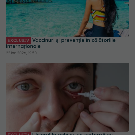
Vaccinuri și prevenție în călătoriile
EXCLUSIV
internaționale
22 ian 2026, 19:50
Ulciorul la ochi nu se tratează cu
EXCLUSIV
cremă! Monica Pop avertizează
07 aug 2025, 19:42