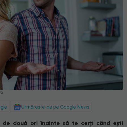
ro
ogle
Urmărește-ne pe Google News
 de două ori înainte să te cerți când ești