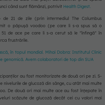
unci când sunt flămânzi, potrivit
Health Digest.
p de 21 de zile (prin intermediul The Columbus
rimit o păpușă voodoo (pe care li s-a spus să o
i 51 de ace pe care li s-a cerut să le "înfingă" în
ca frustrările.
ă, în topul mondial. Mihai Dobra: Institutul Clinic
 de genomică. Avem colaboratori de top din SUA
cipanților au fost monitorizate de două ori pe zi. S-
e nivelurile de glucoză din sânge, cu atât mai multe
oo. De două ori mai multe ace au fost înțepate în
iveluri scăzute de glucoză decât cei cu valori mai