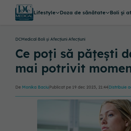
Lifestyle
Doza de sănătate
Boli și a
DCMedical
›
Boli și Afecțiuni
›
Afecțiuni
Ce poți să pățești d
mai potrivit moment
De
Monika Baciu
Publicat pe 19 dec 2023, 21:44
Distribuie a