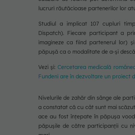
lucruri răutăcioase partenerilor lor at
Studiul a implicat 107 cupluri tim
Dispatch). Fiecare participant a p
imagineze ca fiind partenerul lor) ș
păpușă ca o modalitate de a-și descăr
Vezi și:
Cercetarea medicală româneasc
Fundeni are în dezvoltare un proiect
Nivelurile de zahăr din sânge ale parti
a constatat că cu cât sunt mai scăzut
ace au fost înțepate în păpușa vood
păpușile de către participanții cu n