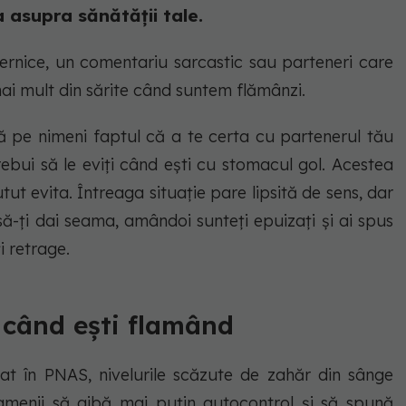
 asupra sănătății tale.
ernice, un comentariu sarcastic sau parteneri care
 mult din sărite când suntem flămânzi.
dă pe nimeni faptul că a te certa cu partenerul tău
rebui să le eviți când ești cu stomacul gol. Acestea
putut evita. Întreaga situație pare lipsită de sens, dar
să-ți dai seama, amândoi sunteți epuizați și ai spus
i retrage.
 când ești flamând
at în PNAS, nivelurile scăzute de zahăr din sânge
enii să aibă mai puțin autocontrol și să spună