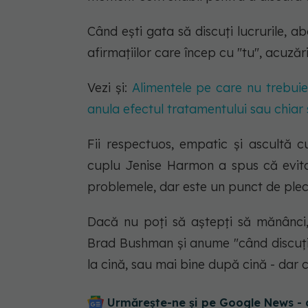
Când ești gata să discuți lucrurile, 
afirmațiilor care încep cu "tu", acuzări
Vezi și:
Alimentele pe care nu trebui
anula efectul tratamentului sau chia
Fii respectuos, empatic și ascultă cu
cuplu Jenise Harmon a spus că evita
problemele, dar este un punct de ple
Dacă nu poți să aștepți să mănânci
Brad Bushman și anume "când discuți u
la cină, sau mai bine după cină - dar 
Urmărește-ne și pe Google News - 