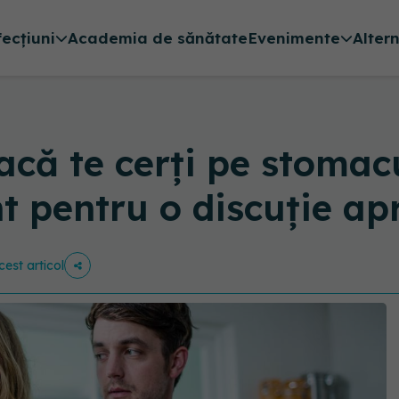
fecțiuni
Academia de sănătate
Evenimente
Alter
acă te cerți pe stomacu
 pentru o discuție ap
cest articol