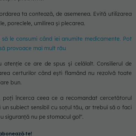
abordarea ta contează, de asemenea. Evită utilizarea
le, poreclele, umilirea și plecarea.
e să le consumi când iei anumite medicamente. Pot
r să provoace mai mult rău
 atenție ce are de spus și celălalt. Consilierul de
rea certurilor când ești flamând nu rezolvă toate
care bun.
, poți încerca ceea ce a recomandat cercetătorul
n subiect sensibil cu soțul tău, ar trebui să o faci
cu siguranță nu pe stomacul gol".
abonează‑te!