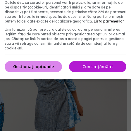
Datele dvs. cu caracter personal vor fi prelucrate, iar informațiile de
pe dispozitiv (cookie-uri, identificatori unici și alte date de pe
dispozitiv) pot fi stocate, accesate de și trimise către 224 de parteneri
sau pot fi folosite în mod specific de acest site. Noi și partenerii noștri
putem folosi date exacte de localizare geografică.
Lista partenerilor.
Unii furnizori vă pot prelucra datele cu caracter personal în interes
legitim, față de care puteți obiecta prin gestionarea opțiunilor de mai
jos. Căutați un link în partea de jos a acestei pagini pentru a gestiona
sau a vă retrage consimțământul în setările de confidențialitate și
cookie-uri.
Gestionați opțiunile
Consimțământ