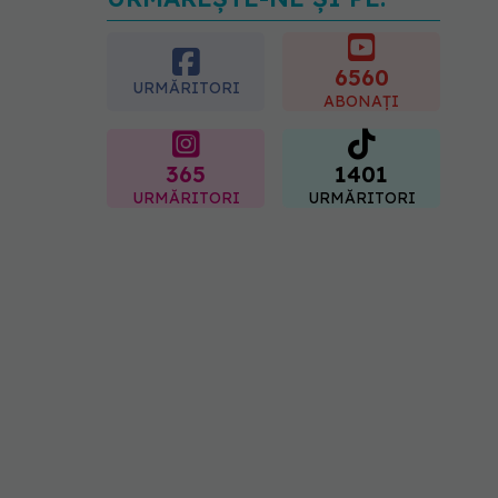
Transpirații nocturne:
semnul ignorat care poate
ascunde probleme
serioase de sănătate
6560
URMĂRITORI
08.08.2026, 20:00
ABONAȚI
365
1401
URMĂRITORI
URMĂRITORI