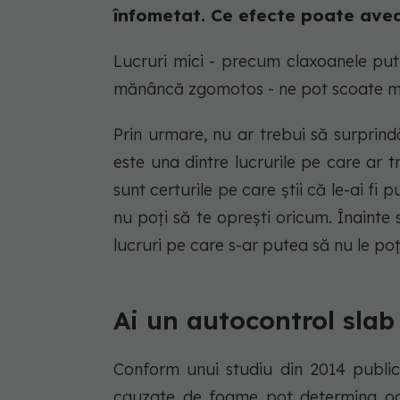
înfometat. Ce efecte poate avea
Lucruri mici - precum claxoanele put
mănâncă zgomotos - ne pot scoate mai
Prin urmare, nu ar trebui să surprin
este una dintre lucrurile pe care ar t
sunt certurile pe care știi că le-ai fi 
nu poți să te oprești oricum. Înainte 
lucruri pe care s-ar putea să nu le poț
Ai un autocontrol slab
Conform unui studiu din 2014 public
cauzate de foame pot determina oam