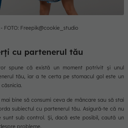
 - FOTO: Freepik@cookie_studio
rți cu partenerul tău
ți vor spune că există un moment potrivit și unul
enerul tău, iar a te certa pe stomacul gol este un
căsnicia.
 mai bine să consumi ceva de mâncare sau să stai
orda subiectul cu partenerul tău. Asigură-te că nu
le sunt sub control. Și, dacă este posibil, caută un
despre probleme.