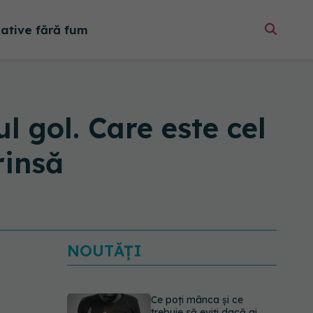
native fără fum
l gol. Care este cel
rinsă
NOUTĂȚI
Ce poți mânca și ce
trebuie să eviți dacă ai