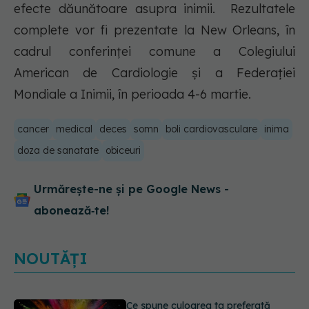
efecte dăunătoare asupra inimii. Rezultatele
complete vor fi prezentate la New Orleans, în
cadrul conferinței comune a Colegiului
American de Cardiologie și a Federației
Mondiale a Inimii, în perioada 4-6 martie.
cancer
medical
deces
somn
boli cardiovasculare
inima
doza de sanatate
obiceuri
Urmărește-ne și pe Google News -
abonează‑te!
NOUTĂȚI
EXCLUSIV
Cancerele care pot fi