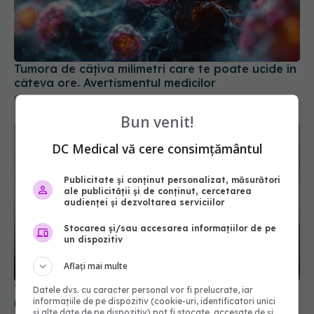
Tumora de câțiva milimetri care te poate ucide în
câteva ore. Avertismentul medicilor
01 aug 2026, 20:51
Bun venit!
DC Medical vă cere consimțământul
Publicitate și conținut personalizat, măsurători
ale publicității și de conținut, cercetarea
audienței și dezvoltarea serviciilor
Stocarea și/sau accesarea informațiilor de pe
un dispozitiv
Aflați mai multe
Tranzitul intestinal lent poate fi asociat cu un risc
Datele dvs. cu caracter personal vor fi prelucrate, iar
informațiile de pe dispozitiv (cookie-uri, identificatori unici
mai mare de cancer, Alzheimer și Parkinson
și alte date de pe dispozitiv) pot fi stocate, accesate de și