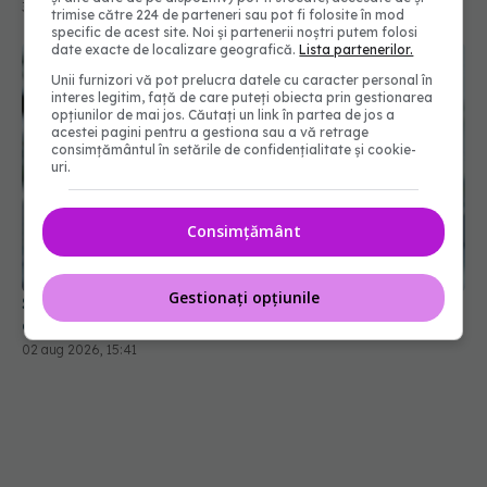
31 iul 2026, 17:58
trimise către 224 de parteneri sau pot fi folosite în mod
specific de acest site. Noi și partenerii noștri putem folosi
date exacte de localizare geografică.
Lista partenerilor.
Unii furnizori vă pot prelucra datele cu caracter personal în
interes legitim, față de care puteți obiecta prin gestionarea
opțiunilor de mai jos. Căutați un link în partea de jos a
acestei pagini pentru a gestiona sau a vă retrage
consimțământul în setările de confidențialitate și cookie-
uri.
Consimțământ
Gestionați opțiunile
Semnul care poate indica un risc ascuns de
diabet. Ce au descoperit cercetătorii
02 aug 2026, 15:41