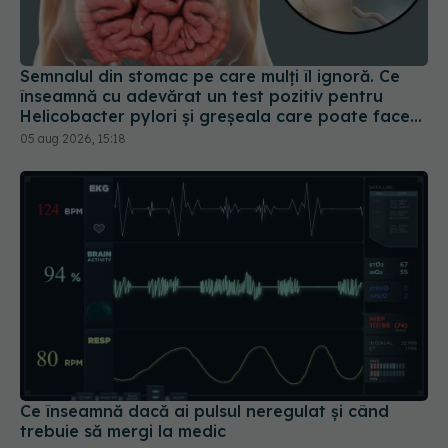
Semnalul din stomac pe care mulți îl ignoră. Ce
înseamnă cu adevărat un test pozitiv pentru
Helicobacter pylori și greșeala care poate face
tratamentul mult mai dificil
05 aug 2026, 15:18
Ce înseamnă dacă ai pulsul neregulat și când
trebuie să mergi la medic