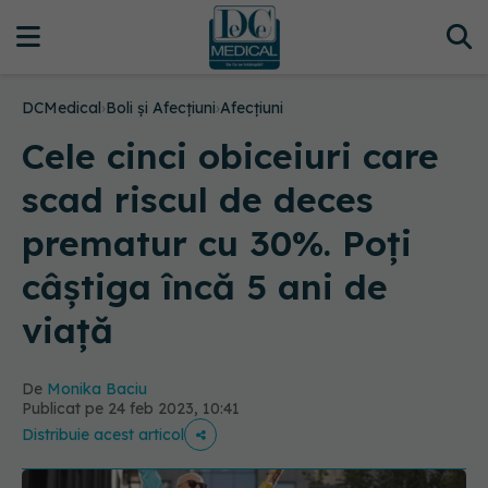
DCMedical
›
Boli și Afecțiuni
›
Afecțiuni
Cele cinci obiceiuri care
scad riscul de deces
prematur cu 30%. Poți
câștiga încă 5 ani de
viață
De
Monika Baciu
Publicat pe 24 feb 2023, 10:41
Distribuie acest articol