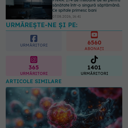
Ce spune culoarea ta preferată
despre vârsta pe care o ai. Care
este "codul cromatic" al generațiilor
07.08.2026, 21:29
URMĂREȘTE-NE ȘI PE:
6560
URMĂRITORI
ABONAȚI
365
1401
URMĂRITORI
URMĂRITORI
ARTICOLE SIMILARE