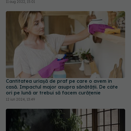
chimică poate să le agraveze
11 aug 2022, 15:01
Cantitatea uriașă de praf pe care o avem în
casă. Impactul major asupra sănătății. De câte
ori pe lună ar trebui să facem curățenie
12 iun 2024, 13:49