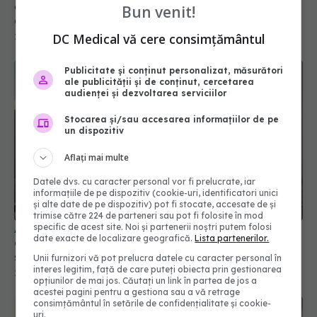
alimentară și bolile cardiovasculare. Diferența
Bun venit!
dintre sensibilitatea alimentară și alergia
alimentară
DC Medical vă cere consimțământul
26 mai 2024, 21:59
Publicitate și conținut personalizat, măsurători
ale publicității și de conținut, cercetarea
audienței și dezvoltarea serviciilor
Stocarea și/sau accesarea informațiilor de pe
un dispozitiv
Aflați mai multe
Datele dvs. cu caracter personal vor fi prelucrate, iar
informațiile de pe dispozitiv (cookie-uri, identificatori unici
și alte date de pe dispozitiv) pot fi stocate, accesate de și
trimise către 224 de parteneri sau pot fi folosite în mod
specific de acest site. Noi și partenerii noștri putem folosi
Alergia bizară pe care o poți face din cauza unor
date exacte de localizare geografică.
Lista partenerilor.
obiecte banale. Poate duce chiar la deces. Cum
se manifestă
Unii furnizori vă pot prelucra datele cu caracter personal în
interes legitim, față de care puteți obiecta prin gestionarea
26 apr 2023, 22:03
opțiunilor de mai jos. Căutați un link în partea de jos a
acestei pagini pentru a gestiona sau a vă retrage
consimțământul în setările de confidențialitate și cookie-
uri.