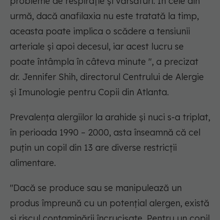
probleme de respirație și vărsături. În cele din
urmă, dacă anafilaxia nu este tratată la timp,
aceasta poate implica o scădere a tensiunii
arteriale și apoi decesul, iar acest lucru se
poate întâmpla în câteva minute ", a precizat
dr. Jennifer Shih, directorul Centrului de Alergie
și Imunologie pentru Copii din Atlanta.
Prevalența alergiilor la arahide și nuci s-a triplat,
în perioada 1990 – 2000, asta înseamnă că cel
puțin un copil din 13 are diverse restricții
alimentare.
"Dacă se produce sau se manipulează un
produs împreună cu un potențial alergen, există
și riscul contaminării încrucișate. Pentru un copil