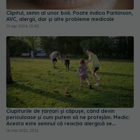
Clipitul, semn al unor boli. Poate indica Parkinson,
AVC, alergii, dar și alte probleme medicale
01 apr 2024, 15:42
Ciupiturile de țânțari și căpușe, când devin
periculoase și cum putem să ne protejăm. Medic:
Acesta este semnul că reacția alergică se
agravează
16 mai 2022, 23:51