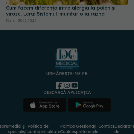
Cum facem diferența între alergia la polen și
viroze. Leru: Sistemul imunitar o ia razna
19 mar 2023, 10:12
URMĂREȘTE-NE PE:
DESCARCĂ APLICAȚIA
spre
Medici și
Politica de
Politica
Gestionați
Contact
Declarați
specialiști
confidențialitate
Cookies
preferințele
de