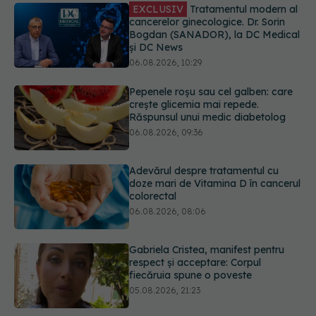
06.08.2026, 10:29
Pepenele roșu sau cel galben: care
crește glicemia mai repede.
Răspunsul unui medic diabetolog
06.08.2026, 09:36
Adevărul despre tratamentul cu
doze mari de Vitamina D în cancerul
colorectal
06.08.2026, 08:06
Gabriela Cristea, manifest pentru
respect și acceptare: Corpul
fiecăruia spune o poveste
05.08.2026, 21:23
Medicii de la Fundeni demontează
unul dintre cele mai răspândite
mituri despre diabet