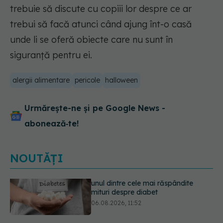
trebuie să discute cu copiii lor despre ce ar
trebui să facă atunci când ajung înt-o casă
unde li se oferă obiecte care nu sunt în
siguranță pentru ei.
alergii alimentare
pericole
halloween
Urmărește-ne și pe Google News -
abonează‑te!
NOUTĂȚI
EXCLUSIV
Tratamentul modern al
cancerelor ginecologice. Dr. Sorin
Bogdan (SANADOR), la DC Medical
și DC News