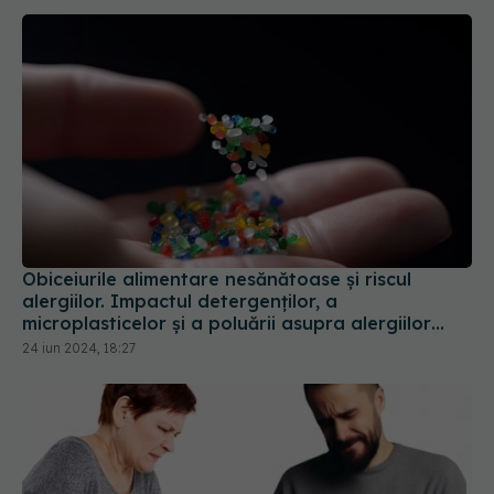
Obiceiurile alimentare nesănătoase și riscul
alergiilor. Impactul detergenților, a
microplasticelor și a poluării asupra alergiilor
alimentare
24 iun 2024, 18:27