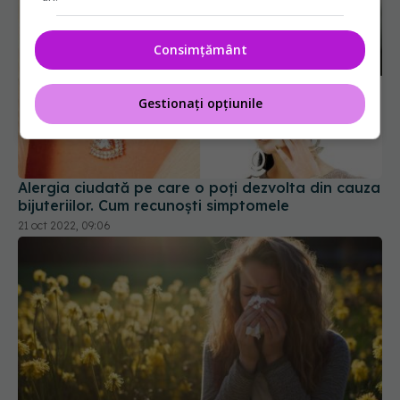
Consimțământ
Gestionați opțiunile
Alergia ciudată pe care o poți dezvolta din cauza
bijuteriilor. Cum recunoști simptomele
21 oct 2022, 09:06