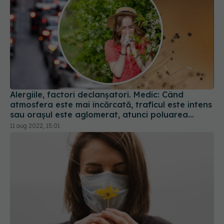
Alergiile, factori declanșatori. Medic: Când
atmosfera este mai încărcată, traficul este intens
sau oraşul este aglomerat, atunci poluarea
chimică poate să le agraveze
11 aug 2022, 15:01