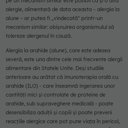
pe un mecanism similar este posibil ca și o altă
alergie, alimentară de data aceasta – alergia la
alune – ar putea fi „vindecată" printr-un
mecanism similar: obișnuirea organismului să
tolereze alergenul în cauză.
Alergia la arahide (alune), care este adesea
severă, este una dintre cele mai frecvente alergii
alimentare din Statele Unite. Deși studiile
anterioare au arătat că imunoterapia orală cu
arahide (ILO) - care înseamnă ingerarea unor
cantități mici și controlate de proteine de
arahide, sub supraveghere medicală - poate
desensibiliza adulții și copiii și poate preveni
reacțiile alergice care pot pune viața în pericol,