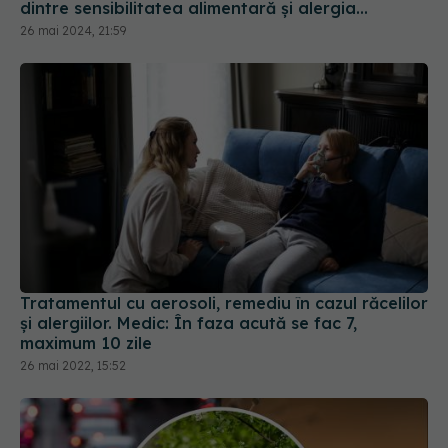
dintre sensibilitatea alimentară și alergia
alimentară
26 mai 2024, 21:59
Tratamentul cu aerosoli, remediu în cazul răcelilor
și alergiilor. Medic: În faza acută se fac 7,
maximum 10 zile
26 mai 2022, 15:52