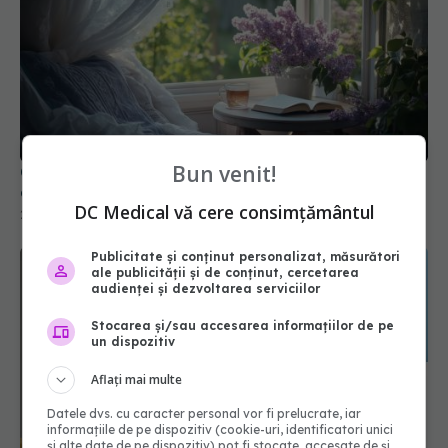
Bun venit!
Cum aerisești corect locuința primăvara ca să
eviți alergiile
DC Medical vă cere consimțământul
28 apr 2026, 08:33
Publicitate și conținut personalizat, măsurători
ale publicității și de conținut, cercetarea
audienței și dezvoltarea serviciilor
Stocarea și/sau accesarea informațiilor de pe
un dispozitiv
Aflați mai multe
Datele dvs. cu caracter personal vor fi prelucrate, iar
informațiile de pe dispozitiv (cookie-uri, identificatori unici
și alte date de pe dispozitiv) pot fi stocate, accesate de și