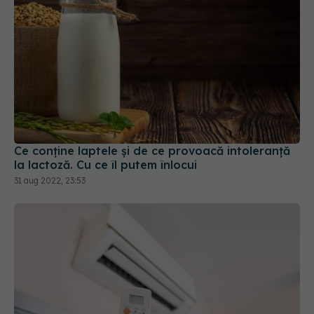
Ce conține laptele și de ce provoacă intoleranță
la lactoză. Cu ce îl putem înlocui
31 aug 2022, 23:53