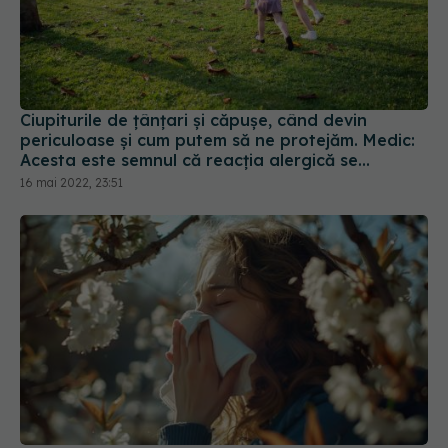
Ciupiturile de țânțari și căpușe, când devin
periculoase și cum putem să ne protejăm. Medic:
Acesta este semnul că reacția alergică se
agravează
16 mai 2022, 23:51