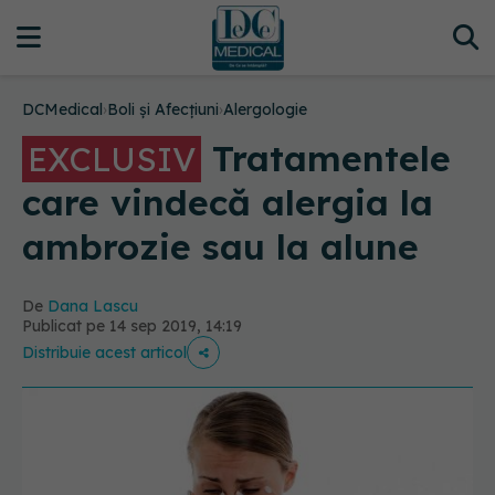
DCMedical
›
Boli și Afecțiuni
›
Alergologie
Tratamentele
EXCLUSIV
care vindecă alergia la
ambrozie sau la alune
De
Dana Lascu
Publicat pe 14 sep 2019, 14:19
Distribuie acest articol