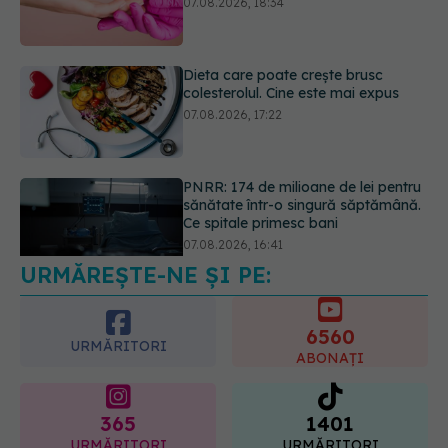
07.08.2026, 17:22
PNRR: 174 de milioane de lei pentru
sănătate într-o singură săptămână.
Ce spitale primesc bani
07.08.2026, 16:41
Ce spune culoarea ta preferată
despre vârsta pe care o ai. Care
este "codul cromatic" al generațiilor
07.08.2026, 21:29
URMĂREȘTE-NE ȘI PE:
6560
URMĂRITORI
ABONAȚI
365
1401
URMĂRITORI
URMĂRITORI