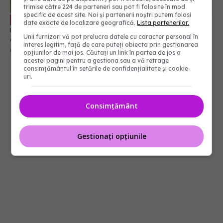
trimise către 224 de parteneri sau pot fi folosite în mod
specific de acest site. Noi și partenerii noștri putem folosi
Alergia CIUDATĂ descoperită la
EXCLUSIV
date exacte de localizare geografică.
Lista partenerilor.
români. Carmen Bunu-Panaitescu: Cine ar fi
Unii furnizori vă pot prelucra datele cu caracter personal în
crezut? Noi nu suntem obișnuiți, nu e normal
interes legitim, față de care puteți obiecta prin gestionarea
04 iul 2022, 15:08
opțiunilor de mai jos. Căutați un link în partea de jos a
acestei pagini pentru a gestiona sau a vă retrage
consimțământul în setările de confidențialitate și cookie-
uri.
Consimțământ
Gestionați opțiunile