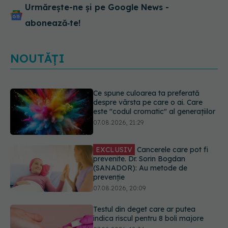
Urmărește-ne și pe Google News -
abonează‑te!
NOUTĂȚI
EXCLUSIV
Cancerele care pot fi
prevenite. Dr. Sorin Bogdan
(SANADOR): Au metode de
prevenție
07.08.2026, 20:09
Testul din deget care ar putea
indica riscul pentru 8 boli majore
07.08.2026, 18:34
Dieta care poate crește brusc
colesterolul. Cine este mai expus