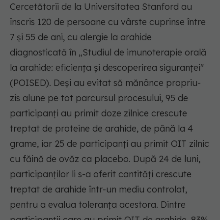
Cercetătorii de la Universitatea Stanford au
înscris 120 de persoane cu vârste cuprinse între
7 și 55 de ani, cu alergie la arahide
diagnosticată în „Studiul de imunoterapie orală
la arahide: eficiența și descoperirea siguranței"
(POISED). Deși au evitat să mănânce propriu-
zis alune pe tot parcursul procesului, 95 de
participanți au primit doze zilnice crescute
treptat de proteine de arahide, de până la 4
grame, iar 25 de participanți au primit OIT zilnic
cu făină de ovăz ca placebo. După 24 de luni,
participanților li s-a oferit cantități crescute
treptat de arahide într-un mediu controlat,
pentru a evalua toleranța acestora. Dintre
participanții care au primit OIT de arahide, 83%