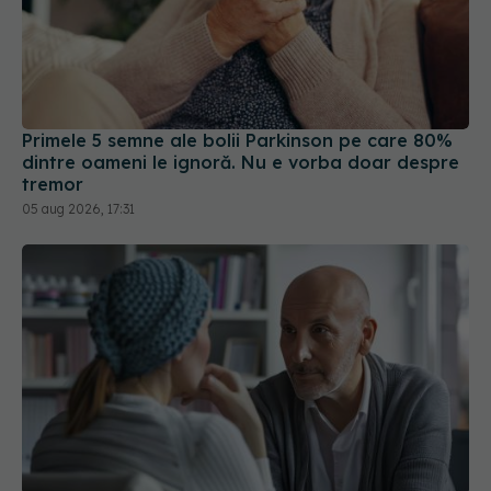
Primele 5 semne ale bolii Parkinson pe care 80%
dintre oameni le ignoră. Nu e vorba doar despre
tremor
05 aug 2026, 17:31
Ce să nu îi spui unei persoane cu cancer. 5 fraze
care pot răni fără să îți dai seama și ce să spui în
schimb
03 aug 2026, 16:56