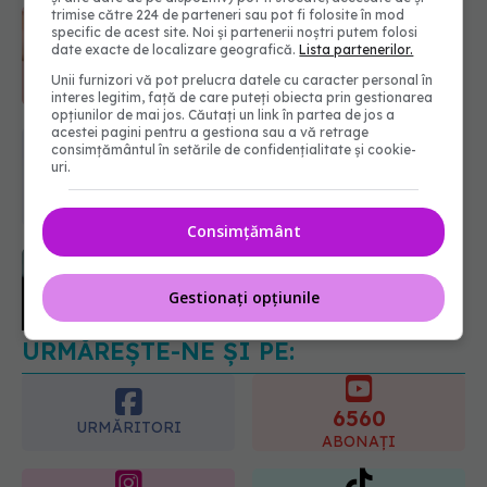
Dieta care poate crește brusc
trimise către 224 de parteneri sau pot fi folosite în mod
specific de acest site. Noi și partenerii noștri putem folosi
colesterolul. Cine este mai expus
date exacte de localizare geografică.
Lista partenerilor.
07.08.2026, 17:22
Unii furnizori vă pot prelucra datele cu caracter personal în
interes legitim, față de care puteți obiecta prin gestionarea
opțiunilor de mai jos. Căutați un link în partea de jos a
acestei pagini pentru a gestiona sau a vă retrage
PNRR: 174 de milioane de lei pentru
consimțământul în setările de confidențialitate și cookie-
sănătate într-o singură săptămână.
uri.
Ce spitale primesc bani
07.08.2026, 16:41
Consimțământ
URMĂREȘTE-NE ȘI PE:
Ce spune culoarea ta preferată
despre vârsta pe care o ai. Care
Gestionați opțiunile
este "codul cromatic" al generațiilor
6560
07.08.2026, 21:29
URMĂRITORI
ABONAȚI
365
1401
URMĂRITORI
URMĂRITORI
ARTICOLE SIMILARE