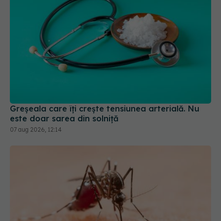
Greșeala care îți crește tensiunea arterială. Nu
este doar sarea din solniță
07 aug 2026, 12:14
Virusul West Nile, confirmat la o tânără de 22 de