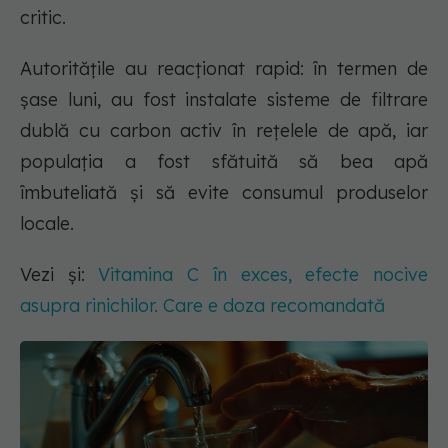
critic.
Autoritățile au reacționat rapid: în termen de
șase luni, au fost instalate sisteme de filtrare
dublă cu carbon activ în rețelele de apă, iar
populația a fost sfătuită să bea apă
îmbuteliată și să evite consumul produselor
locale.
Vezi și:
Vitamina C în exces, efecte nocive
asupra rinichilor. Care e doza recomandată