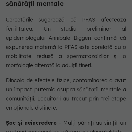
sănătății mentale
Cercetările sugerează că PFAS afectează
fertilitatea. Un studiu preliminar al
epidemiologului Annibale Biggeri confirmă că
expunerea maternă la PFAS este corelată cu o
mobilitate redusă a spermatozoizilor și o
morfologie alterată la adulții tineri.
Dincolo de efectele fizice, contaminarea a avut
un impact puternic asupra sănătății mentale a
comunității. Locuitorii au trecut prin trei etape
emoționale distincte:
Șoc și neîncredere
– Mulți părinți au simțit un
profund sentiment de trădare și vulnerabilitate.