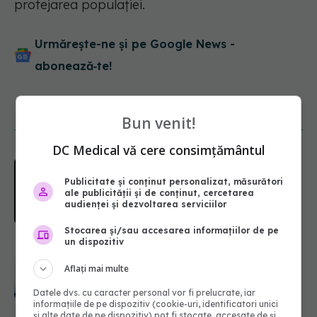
protejarea populației.
Urmărește-ne și pe Google News -
abonează‑te!
NOUTĂȚI
Bun venit!
DC Medical vă cere consimțământul
EXCLUSIV
Cancerele care pot fi
prevenite. Dr. Sorin Bogdan
Publicitate și conținut personalizat, măsurători
(SANADOR): Au metode de
ale publicității și de conținut, cercetarea
prevenție
audienței și dezvoltarea serviciilor
07.08.2026, 20:09
Stocarea și/sau accesarea informațiilor de pe
un dispozitiv
Testul din deget care ar putea
indica riscul pentru 8 boli majore
Aflați mai multe
07.08.2026, 18:34
Datele dvs. cu caracter personal vor fi prelucrate, iar
informațiile de pe dispozitiv (cookie-uri, identificatori unici
și alte date de pe dispozitiv) pot fi stocate, accesate de și