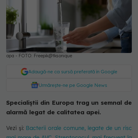
apa - FOTO: Freepik@tksonique
Adaugă-ne ca sursă preferată în Google
Urmărește-ne pe Google News
Specialiștii din Europa trag un semnal de
alarmă legat de calitatea apei.
Vezi și:
Bacterii orale comune, legate de un risc
mai mare de AVC. Streptococul, mai frecvent la