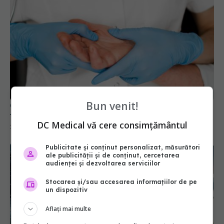
Bun venit!
Cât de utile sunt, de fapt, mănușile nesterile. Ce
trebuie să știi dacă ești pacient
DC Medical vă cere consimțământul
20 oct 2025, 18:55
Publicitate și conținut personalizat, măsurători
ale publicității și de conținut, cercetarea
audienței și dezvoltarea serviciilor
Stocarea și/sau accesarea informațiilor de pe
un dispozitiv
Aflați mai multe