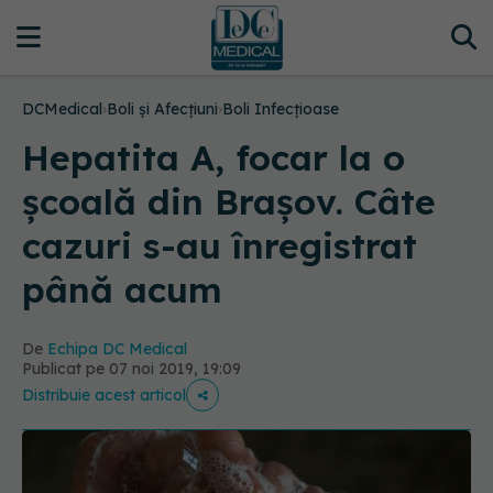
DCMedical
›
Boli și Afecțiuni
›
Boli Infecțioase
Hepatita A, focar la o
școală din Brașov. Câte
cazuri s-au înregistrat
până acum
De
Echipa DC Medical
Publicat pe 07 noi 2019, 19:09
Distribuie acest articol