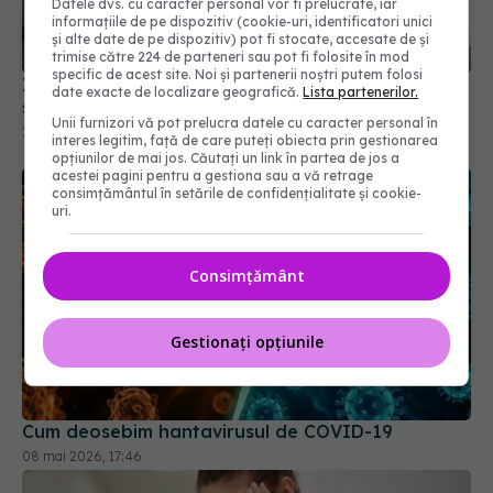
Datele dvs. cu caracter personal vor fi prelucrate, iar
informațiile de pe dispozitiv (cookie-uri, identificatori unici
și alte date de pe dispozitiv) pot fi stocate, accesate de și
trimise către 224 de parteneri sau pot fi folosite în mod
specific de acest site. Noi și partenerii noștri putem folosi
Infecția care te poate urmări 10 ani. Legătura
date exacte de localizare geografică.
Lista partenerilor.
șocantă dintre spitalizare și bolile incurabile
Unii furnizori vă pot prelucra datele cu caracter personal în
25 feb 2026, 21:03
interes legitim, față de care puteți obiecta prin gestionarea
opțiunilor de mai jos. Căutați un link în partea de jos a
acestei pagini pentru a gestiona sau a vă retrage
consimțământul în setările de confidențialitate și cookie-
uri.
Consimțământ
Gestionați opțiunile
Cum deosebim hantavirusul de COVID-19
08 mai 2026, 17:46