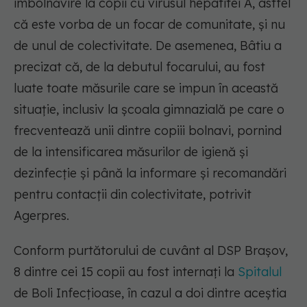
îmbolnăvire la copii cu virusul hepatitei A, astfel
că este vorba de un focar de comunitate, şi nu
de unul de colectivitate. De asemenea, Bâtiu a
precizat că, de la debutul focarului, au fost
luate toate măsurile care se impun în această
situaţie, inclusiv la şcoala gimnazială pe care o
frecventează unii dintre copiii bolnavi, pornind
de la intensificarea măsurilor de igienă şi
dezinfecţie şi până la informare şi recomandări
pentru contacţii din colectivitate, potrivit
Agerpres.
Conform purtătorului de cuvânt al DSP Braşov,
8 dintre cei 15 copii au fost internaţi la
Spitalul
de Boli Infecţioase, în cazul a doi dintre aceştia