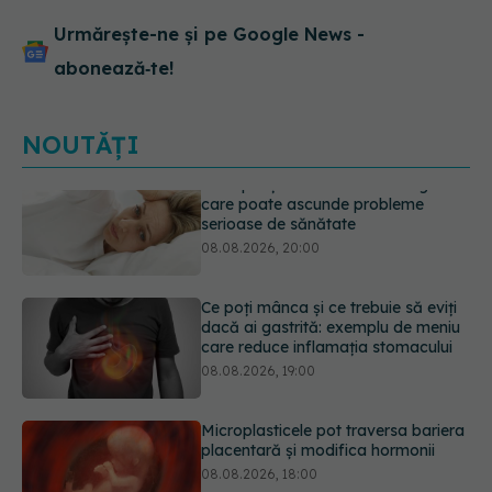
Urmărește-ne și pe Google News -
abonează‑te!
NOUTĂȚI
Ce poți mânca și ce trebuie să eviți
dacă ai gastrită: exemplu de meniu
care reduce inflamația stomacului
08.08.2026, 19:00
Microplasticele pot traversa bariera
placentară și modifica hormonii
08.08.2026, 18:00
Trucul genial cu ceai negru pentru
păr. Tot mai multe femei îl adoră