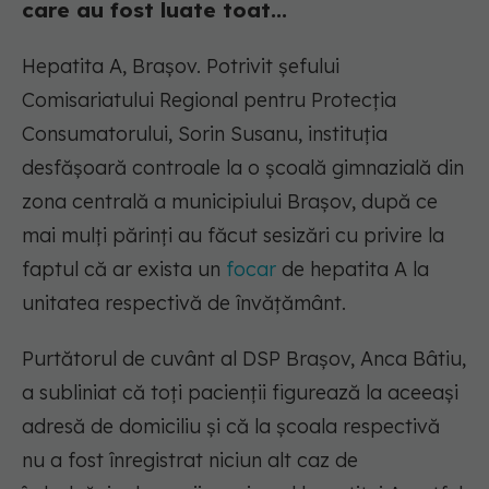
care au fost luate toat...
Hepatita A, Brașov. Potrivit şefului
Comisariatului Regional pentru Protecţia
Consumatorului, Sorin Susanu, instituţia
desfăşoară controale la o şcoală gimnazială din
zona centrală a municipiului Braşov, după ce
mai mulţi părinţi au făcut sesizări cu privire la
faptul că ar exista un
focar
de hepatita A la
unitatea respectivă de învăţământ.
Purtătorul de cuvânt al DSP Braşov, Anca Bâtiu,
a subliniat că toţi pacienţii figurează la aceeaşi
adresă de domiciliu şi că la şcoala respectivă
nu a fost înregistrat niciun alt caz de