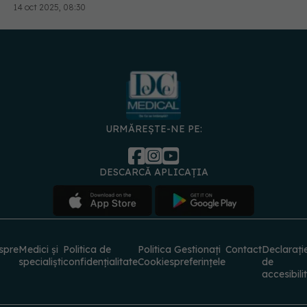
14 oct 2025, 08:30
URMĂREȘTE-NE PE:
DESCARCĂ APLICAȚIA
spre
Medici și
Politica de
Politica
Gestionați
Contact
Declarați
specialiști
confidențialitate
Cookies
preferințele
de
accesibili