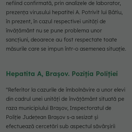
nefiind confirmată, prin analizele de laborator,
prezenţa virusului hepatitei A. Potrivit lui Bâtiu,
în prezent, în cazul respectivei unităţi de
învăţământ nu se pune problema unor
sancţiuni, deoarece au fost respectate toate
măsurile care se impun într-o asemenea situaţie.
Hepatita A, Brașov. Poziția Poliției
"Referitor la cazurile de îmbolnăvire a unor elevi
din cadrul unei unităţi de învăţământ situată pe
raza municipiului Braşov, Inspectoratul de
Poliţie Judeţean Braşov s-a sesizat şi
efectuează cercetări sub aspectul săvârşirii