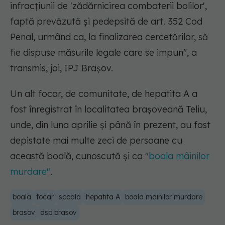
infracţiunii de 'zădărnicirea combaterii bolilor',
faptă prevăzută şi pedepsită de art. 352 Cod
Penal, urmând ca, la finalizarea cercetărilor, să
fie dispuse măsurile legale care se impun"
, a
transmis, joi, IPJ Braşov.
Un alt focar, de comunitate, de hepatita A a
fost înregistrat în localitatea braşoveană Teliu,
unde, din luna aprilie şi până în prezent, au fost
depistate mai multe zeci de persoane cu
această boală, cunoscută şi ca "
boala mâinilor
murdare"
.
boala
focar
scoala
hepatita A
boala mainilor murdare
brasov
dsp brasov