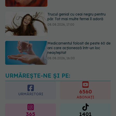
08.08.2026, 17:00
Medicamentul folosit de peste 60 de
ani care acționează într-un loc
neașteptat
08.08.2026, 16:00
Transpirații nocturne: semnul ignorat
care poate ascunde probleme
serioase de sănătate
08.08.2026, 20:00
URMĂREȘTE-NE ȘI PE:
6560
URMĂRITORI
ABONAȚI
365
1401