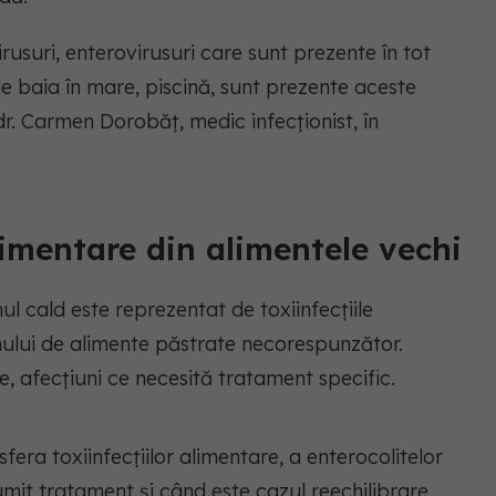
usuri, enterovirusuri care sunt prezente în tot
e baia în mare, piscină, sunt prezente aceste
 dr. Carmen Dorobăț, medic infecționist, în
alimentare din alimentele vechi
nul cald este reprezentat de toxiinfecțiile
ului de alimente păstrate necorespunzător.
, afecțiuni ce necesită tratament specific.
fera toxiinfecțiilor alimentare, a enterocolitelor
mit tratament și când este cazul reechilibrare