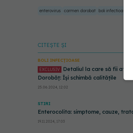
enterovirus
carmen dorobat
boli infectioase
p
CITEȘTE ȘI
BOLI INFECȚIOASE
Detaliul la care să fii atent când bei apă. Conf. dr. Carmen
EXCLUSIV
Dorobăț: Își schimbă calitățile
25.06.2024, 12:02
STIRI
Enterocolita: simptome, cauze, tra
19.11.2024, 17:03