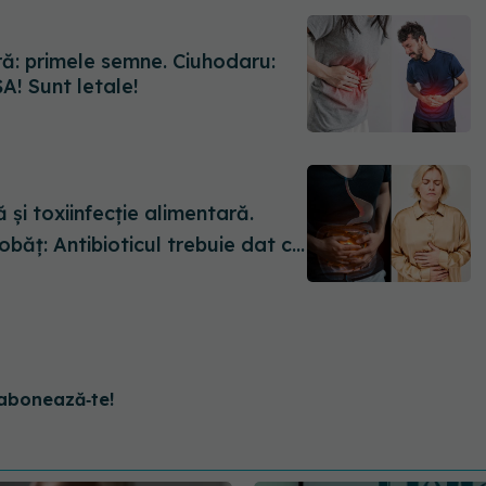
ară: primele semne. Ciuhodaru:
A! Sunt letale!
ăț: Antibioticul trebuie dat cu
abonează‑te!