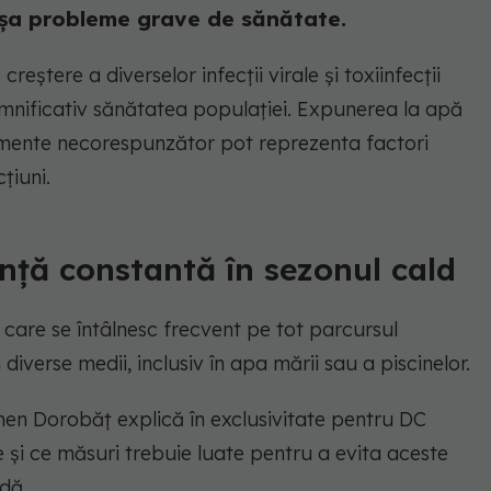
șa probleme grave de sănătate.
eștere a diverselor infecții virale și toxiinfecții
mnificativ sănătatea populației. Expunerea la apă
limente necorespunzător pot reprezenta factori
țiuni.
ență constantă în sezonul cald
i care se întâlnesc frecvent pe tot parcursul
 diverse medii, inclusiv în apa mării sau a piscinelor.
armen Dorobăț explică în exclusivitate pentru DC
e și ce măsuri trebuie luate pentru a evita aceste
dă.