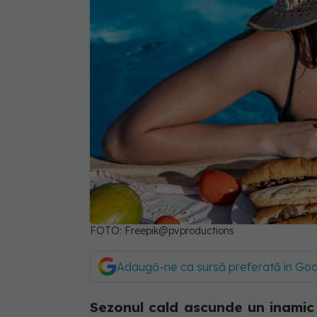
FOTO: Freepik@pvproductions
Adaugă-ne ca sursă preferată în Go
Sezonul cald ascunde un inamic 