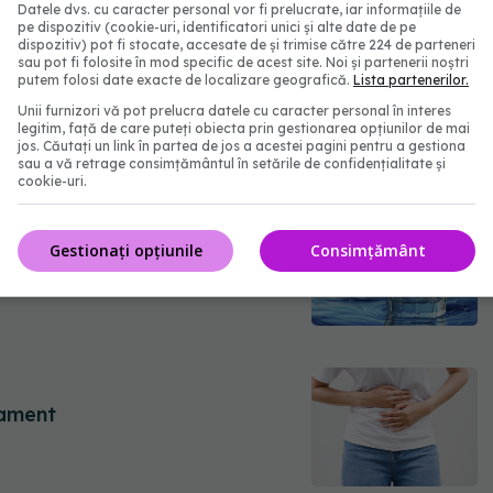
Datele dvs. cu caracter personal vor fi prelucrate, iar informațiile de
pe dispozitiv (cookie-uri, identificatori unici și alte date de pe
iscine
alergie la mancare
dispozitiv) pot fi stocate, accesate de și trimise către 224 de parteneri
sau pot fi folosite în mod specific de acest site. Noi și partenerii noștri
putem folosi date exacte de localizare geografică.
Lista partenerilor.
Unii furnizori vă pot prelucra datele cu caracter personal în interes
legitim, față de care puteți obiecta prin gestionarea opțiunilor de mai
jos. Căutați un link în partea de jos a acestei pagini pentru a gestiona
sau a vă retrage consimțământul în setările de confidențialitate și
cookie-uri.
Gestionați opțiunile
Consimțământ
tament