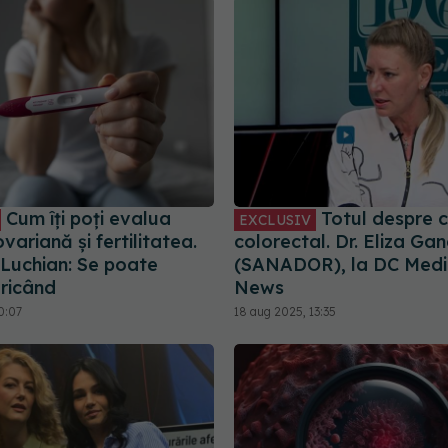
Cum îți poți evalua
Totul despre c
EXCLUSIV
variană și fertilitatea.
colorectal. Dr. Eliza Ga
 Luchian: Se poate
(SANADOR), la DC Medic
oricând
News
0:07
18 aug 2025, 13:35