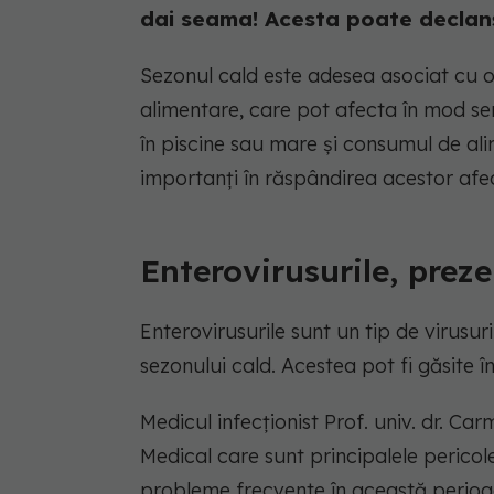
dai seama! Acesta poate declan
Sezonul cald este adesea asociat cu o cr
alimentare, care pot afecta în mod se
în piscine sau mare și consumul de a
importanți în răspândirea acestor afec
Enterovirusurile, prez
Enterovirusurile sunt un tip de virusur
sezonului cald. Acestea pot fi găsite în
Medicul infecționist Prof. univ. dr. C
Medical care sunt principalele pericol
probleme frecvente în această perioa