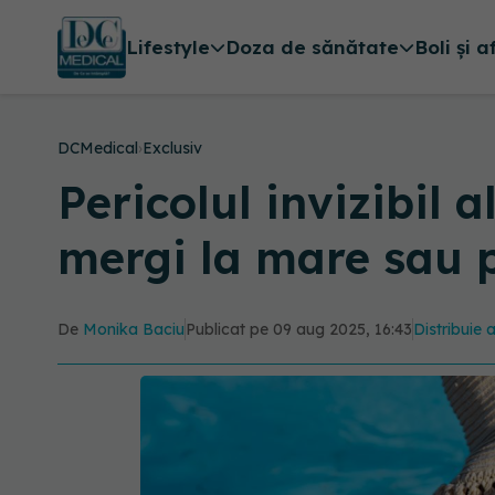
Lifestyle
Doza de sănătate
Boli și a
DCMedical
›
Exclusiv
Pericolul invizibil a
mergi la mare sau 
De
Monika Baciu
Publicat pe 09 aug 2025, 16:43
Distribuie 