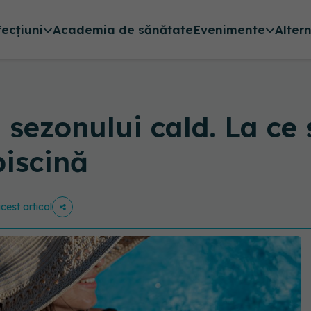
fecțiuni
Academia de sănătate
Evenimente
Alter
l sezonului cald. La ce
piscină
acest articol