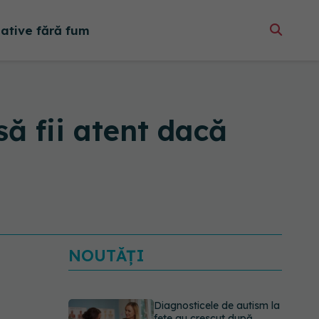
native fără fum
 să fii atent dacă
NOUTĂȚI
Diagnosticele de autism la
fete au crescut după