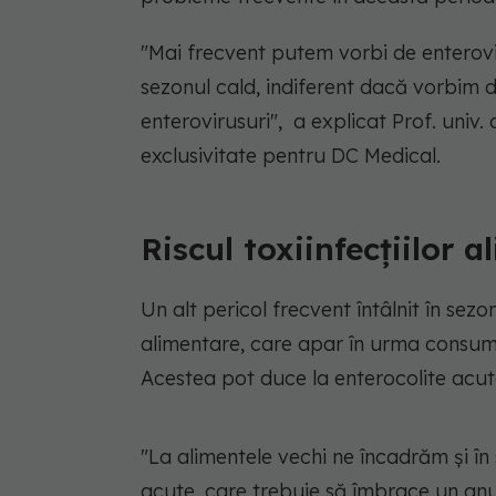
"Mai frecvent putem vorbi de enterovir
sezonul cald, indiferent dacă vorbim d
enterovirusuri", a explicat Prof. univ.
exclusivitate pentru DC Medical.
Riscul toxiinfecțiilor 
Un alt pericol frecvent întâlnit în sezo
alimentare, care apar în urma consum
Acestea pot duce la enterocolite acute
"La alimentele vechi ne încadrăm și în s
acute, care trebuie să îmbrace un anu