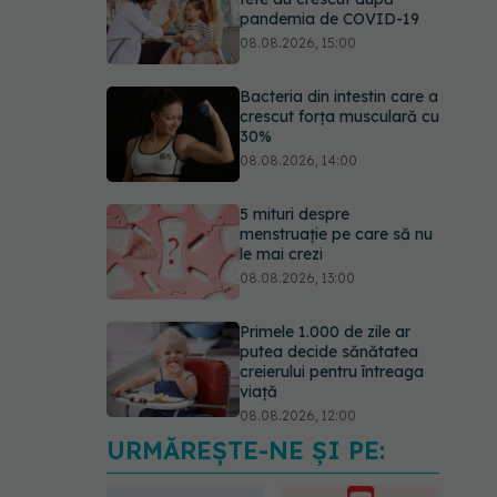
pandemia de COVID-19
08.08.2026, 15:00
Bacteria din intestin care a
crescut forța musculară cu
30%
08.08.2026, 14:00
5 mituri despre
menstruație pe care să nu
le mai crezi
08.08.2026, 13:00
Primele 1.000 de zile ar
putea decide sănătatea
creierului pentru întreaga
viață
08.08.2026, 12:00
URMĂREȘTE-NE ȘI PE:
Trucul simplu care face
pepenele verde mult mai