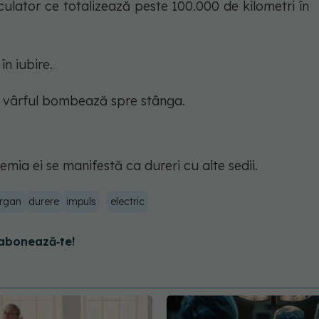
culator ce totalizează peste 100.000 de kilometri în
în iubire.
iar vârful bombează spre stânga.
mia ei se manifestă ca dureri cu alte sedii.
rgan
durere
impuls
electric
abonează‑te!