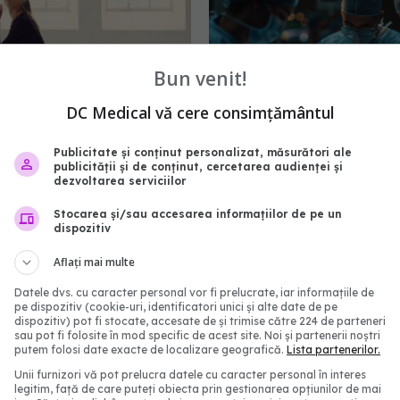
Bun venit!
DC Medical vă cere consimțământul
Publicitate și conținut personalizat, măsurători ale
nu mai stai picior peste
Operația Ross,
publicității și de conținut, cercetarea audienței și
EXCLUSIV
dezvoltarea serviciilor
ideală pentru copii și ad
în chirurgia cardiacă. Pro
4:27
Stocarea și/sau accesarea informațiilor de pe un
Victor Costache (SANA
dispozitiv
Crește împreună cu ei
Aflați mai multe
07 feb 2026, 16:43
Datele dvs. cu caracter personal vor fi prelucrate, iar informațiile de
pe dispozitiv (cookie-uri, identificatori unici și alte date de pe
dispozitiv) pot fi stocate, accesate de și trimise către 224 de parteneri
sau pot fi folosite în mod specific de acest site. Noi și partenerii noștri
putem folosi date exacte de localizare geografică.
Lista partenerilor.
Unii furnizori vă pot prelucra datele cu caracter personal în interes
legitim, față de care puteți obiecta prin gestionarea opțiunilor de mai