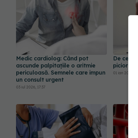
Medic cardiolog: Când pot
De ce să 
ascunde palpitațiile o aritmie
picior
periculoasă. Semnele care impun
01 ian 2026, 1
un consult urgent
03 iul 2026, 17:37