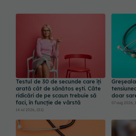
Testul de 30 de secunde care îți
Greșeala 
arată cât de sănătos ești. Câte
tensiunea
ridicări de pe scaun trebuie să
doar sare
faci, în funcție de vârstă
07 aug 2026, 
14 iul 2026, 13:11