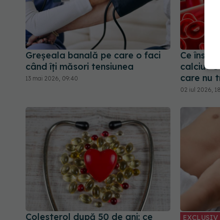
Greșeala banală pe care o faci
Ce însea
când îți măsori tensiunea
calciu? 
care nu t
13 mai 2026, 09:40
02 iul 2026, 1
Colesterol după 50 de ani: ce
EXCLUSIV