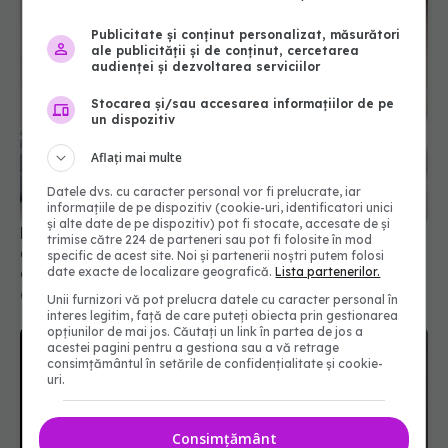
Publicitate și conținut personalizat, măsurători
ale publicității și de conținut, cercetarea
audienței și dezvoltarea serviciilor
Stocarea și/sau accesarea informațiilor de pe
un dispozitiv
Aflați mai multe
Datele dvs. cu caracter personal vor fi prelucrate, iar
informațiile de pe dispozitiv (cookie-uri, identificatori unici
și alte date de pe dispozitiv) pot fi stocate, accesate de și
Medic cardiolog: Când pot ascunde palpitațiile o
trimise către 224 de parteneri sau pot fi folosite în mod
aritmie periculoasă. Semnele care impun un
specific de acest site. Noi și partenerii noștri putem folosi
consult urgent
date exacte de localizare geografică.
Lista partenerilor.
03 iul 2026, 17:37
Unii furnizori vă pot prelucra datele cu caracter personal în
interes legitim, față de care puteți obiecta prin gestionarea
opțiunilor de mai jos. Căutați un link în partea de jos a
acestei pagini pentru a gestiona sau a vă retrage
consimțământul în setările de confidențialitate și cookie-
uri.
Consimțământ