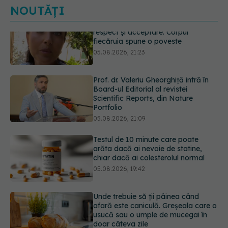
NOUTĂȚI
Prof. dr. Valeriu Gheorghiță intră în
Board-ul Editorial al revistei
Scientific Reports, din Nature
Portfolio
05.08.2026, 21:09
Testul de 10 minute care poate
arăta dacă ai nevoie de statine,
chiar dacă ai colesterolul normal
05.08.2026, 19:42
Unde trebuie să ții pâinea când
afară este caniculă. Greșeala care o
usucă sau o umple de mucegai în
doar câteva zile
05.08.2026, 18:33
Primele 5 semne ale bolii Parkinson