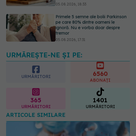
pe care 80% dintre oameni le
ignoră. Nu e vorba doar despre
tremor
05.08.2026, 17:31
Gabriela Cristea, manifest pentru
respect și acceptare: Corpul
fiecăruia spune o poveste
05.08.2026, 21:23
URMĂREȘTE-NE ȘI PE:
6560
URMĂRITORI
ABONAȚI
365
1401
URMĂRITORI
URMĂRITORI
ARTICOLE SIMILARE