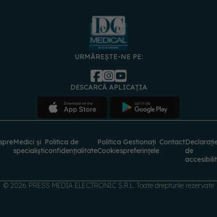
URMĂREȘTE-NE PE:
DESCARCĂ APLICAȚIA
spre
Medici și
Politica de
Politica
Gestionați
Contact
Declarați
specialiști
confidențialitate
Cookies
preferințele
de
accesibili
© 2026 PRESS MEDIA ELECTRONIC S.R.L. Toate drepturile rezervate