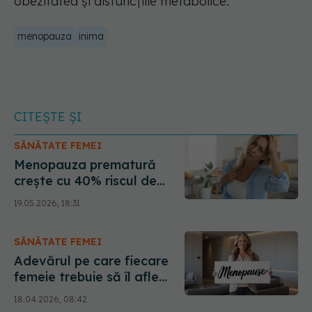
obezitatea și disfuncțiile metabolice.
menopauza
inima
CITEȘTE ȘI
SĂNĂTATE FEMEI
Menopauza prematură
crește cu 40% riscul de
infarct
19.05.2026, 18:31
SĂNĂTATE FEMEI
Adevărul pe care fiecare
femeie trebuie să îl afle
despre menopauză
18.04.2026, 08:42