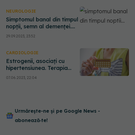
NEUROLOGIE
Simptomul banal din timpul
nopții, semn al demenței.
Există o legătură și cu
29.09.2023, 23:52
bolile cardiovasculare
CARDIOLOGIE
Estrogenii, asociați cu
hipertensiunea. Terapia
hormonală la menopauză,
07.06.2023, 22:04
factor de risc pentru bolile
cardiovasculare
Urmărește-ne și pe Google News -
abonează‑te!