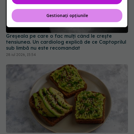
Gestionați opțiunile
Greșeala pe care o fac mulți când le crește
tensiunea. Un cardiolog explică de ce Captoprilul
sub limbă nu este recomandat
28 iul 2026, 15:54