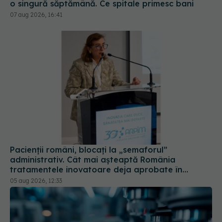
o singură săptămână. Ce spitale primesc bani
07 aug 2026, 16:41
Pacienții români, blocați la „semaforul”
administrativ. Cât mai așteaptă România
tratamentele inovatoare deja aprobate în
Europa
05 aug 2026, 12:33