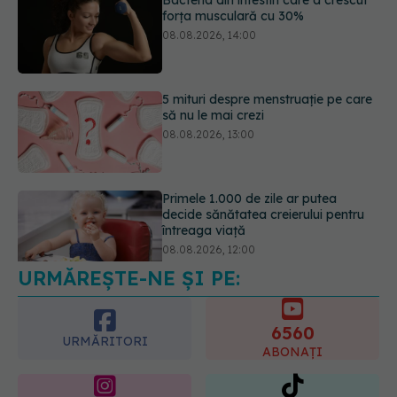
5 mituri despre menstruație pe care
să nu le mai crezi
08.08.2026, 13:00
Primele 1.000 de zile ar putea
decide sănătatea creierului pentru
întreaga viață
08.08.2026, 12:00
Trucul simplu care face pepenele
verde mult mai ușor de tăiat
08.08.2026, 15:32
URMĂREȘTE-NE ȘI PE:
6560
URMĂRITORI
ABONAȚI