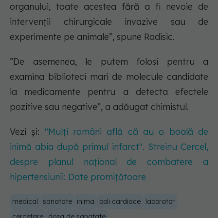
organului, toate acestea fără a fi nevoie de
intervenții chirurgicale invazive sau de
experimente pe animale”, spune Radisic.
”De asemenea, le putem folosi pentru a
examina biblioteci mari de molecule candidate
la medicamente pentru a detecta efectele
pozitive sau negative”, a adăugat chimistul.
Vezi și:
"Mulți români află că au o boală de
inimă abia după primul infarct". Streinu Cercel,
despre planul național de combatere a
hipertensiunii: Date promițătoare
medical
sanatate
inima
boli cardiace
laborator
cercetare
doza de sanatate