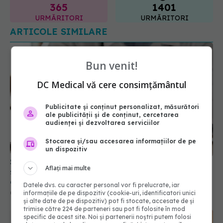
365
1401
URMĂRITORI
URMĂRITORI
ARTICOLE SIMILARE
Bun venit!
DC Medical vă cere consimțământul
Publicitate și conținut personalizat, măsurători
ale publicității și de conținut, cercetarea
audienței și dezvoltarea serviciilor
Stocarea și/sau accesarea informațiilor de pe
un dispozitiv
Schimbare majoră la examenul de medic
Aflați mai multe
specialist din 2026. Toți candidații vor avea
aceleași subiecte
Datele dvs. cu caracter personal vor fi prelucrate, iar
informațiile de pe dispozitiv (cookie-uri, identificatori unici
07 aug 2026, 11:52
și alte date de pe dispozitiv) pot fi stocate, accesate de și
trimise către 224 de parteneri sau pot fi folosite în mod
specific de acest site. Noi și partenerii noștri putem folosi