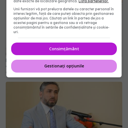
date exacte de localizare geografică.
Lista partenerilor.
Unii furnizori vă pot prelucra datele cu caracter personal în
interes legitim, față de care puteți obiecta prin gestionarea
opțiunilor de mai jos. Căutați un link în partea de jos a
acestei pagini pentru a gestiona sau a vă retrage
consimțământul în setările de confidențialitate și cookie-
uri.
Consimțământ
Fereastra alimentară de opt ore ar putea ajuta
creierul femeilor de peste 50 de ani
Gestionați opțiunile
08 aug 2026, 10:00