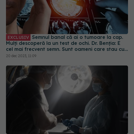
Semnul banal că ai o tumoare la cap.
EXCLUSIV
Mulți descoperă la un test de ochi. Dr. Benția: E
cel mai frecvent semn. Sunt oameni care stau cu
tumorile benigne în cap, nu-și dau seama
20 dec 2023, 11:09