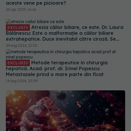
aceste vene pe picioare?
20 apr 2025, 16:16
Atrezia căilor biliare, ce este. Dr. Laura
EXCLUSIV
Bălănescu: Este o malformație a căilor biliare
extrahepatice. Duce inevitabil către ciroză. Se
decompensează și ajunge la insuficiență hepatică
09 aug 2024, 21:03
Metode terapeutice în chirurgia
EXCLUSIV
hepatică. Acad. prof. dr. Irinel Popescu:
Metastazele prind o mare parte din ficat
14 aug 2024, 20:09