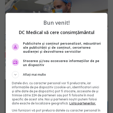
Bun venit!
DC Medical vă cere consimțământul
Publicitate și conținut personalizat, măsurători
ale publicității și de conținut, cercetarea
audienței și dezvoltarea serviciilor
Detaliul uimitor despre chirurgia minim
EXCLUSIV
invazivă și ce boli tratează. Stanislav Rurac:
Stocarea și/sau accesarea informațiilor de pe
Poate interveni un chirurg dintr-o altă țară
un dispozitiv
27 apr 2023, 09:06
Aflați mai multe
Datele dvs. cu caracter personal vor fi prelucrate, iar
informațiile de pe dispozitiv (cookie-uri, identificatori unici
și alte date de pe dispozitiv) pot fi stocate, accesate de și
trimise către 224 de parteneri sau pot fi folosite în mod
specific de acest site. Noi și partenerii noștri putem folosi
date exacte de localizare geografică.
Lista partenerilor.
Unii furnizori vă pot prelucra datele cu caracter personal în