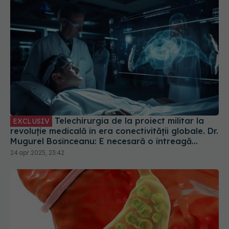
Telechirurgia de la proiect militar la
EXCLUSIV
revoluție medicală în era conectivității globale. Dr.
Mugurel Bosînceanu: E necesară o întreagă
echipă
24 apr 2025, 23:42