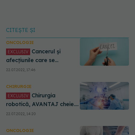
CITEȘTE ȘI
ONCOLOGIE
Cancerul și
EXCLUSIV
afecțiunile care se
tratează prin chirurgia
22.07.2022, 17:46
robotică. Buliga: E metoda
de AUR, cea mai bună
CHIRURGIE
Chirurgia
EXCLUSIV
robotică, AVANTAJ cheie.
Ce poate face în locul
22.07.2022, 14:20
chirurgului. Buliga: Se
folosesc găurele mici,
ONCOLOGIE
dioxid de carbon, insuflat în