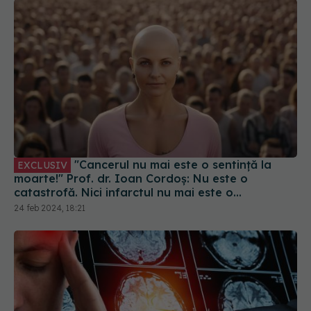
"Cancerul nu mai este o sentință la
EXCLUSIV
moarte!" Prof. dr. Ioan Cordoș: Nu este o
catastrofă. Nici infarctul nu mai este o
curiozitate, deși poate să te omoare în câteva
24 feb 2024, 18:21
secunde