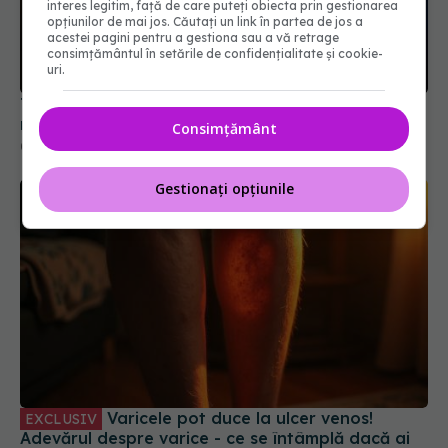
interes legitim, față de care puteți obiecta prin gestionarea
opțiunilor de mai jos. Căutați un link în partea de jos a
acestei pagini pentru a gestiona sau a vă retrage
consimțământul în setările de confidențialitate și cookie-
uri.
Transplant integral de ochi, realizat în premieră
mondială. Pacientul a primit și jumătate de față
Consimțământ
09 noi 2023, 22:43
Gestionați opțiunile
Varicele pot duce la ulcer venos!
EXCLUSIV
Adevărul despre varice - ce se întâmplă dacă ai