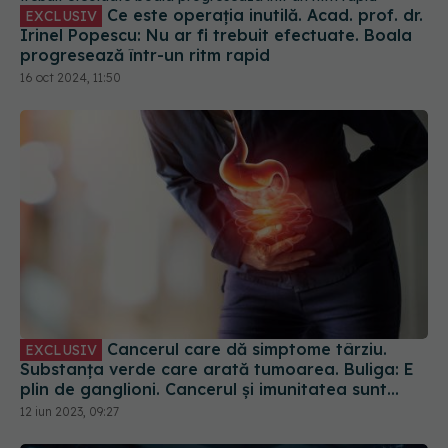
Ce este operația inutilă. Acad. prof. dr.
EXCLUSIV
Irinel Popescu: Nu ar fi trebuit efectuate. Boala
progresează într-un ritm rapid
16 oct 2024, 11:50
Cancerul care dă simptome târziu.
EXCLUSIV
Substanța verde care arată tumoarea. Buliga: E
plin de ganglioni. Cancerul și imunitatea sunt
două lucruri direct legate
12 iun 2023, 09:27