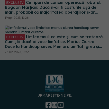
Ce tipuri de cancer operează robotul.
EXCLUSIV
Bogdan Marțian: Dacă n-ar fi costurile așa de
mari, probabil că majoritatea operațiilor s-ar
face cu robotul
19 apr 2023, 11:26
Limfedemul: ce este și cum se tratează.
EXCLUSIV
Cum știi dacă ai vase limfatice. Marius Ciurea:
Duce la handicap sever. Membru umflat, greu și
dureros
26 iun 2023, 15:53
URMĂREȘTE-NE PE: