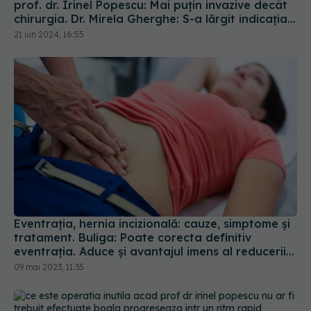
prof. dr. Irinel Popescu: Mai puțin invazive decât
chirurgia. Dr. Mirela Gherghe: S-a lărgit indicația
și pentru alte tipuri de tumori
21 iun 2024, 16:55
Eventrația, hernia incizională: cauze, simptome și
tratament. Buliga: Poate corecta definitiv
eventrația. Aduce și avantajul imens al reducerii
durerilor
09 mai 2023, 11:35