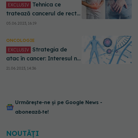
abdomen
Tehnica ce
EXCLUSIV
tratează cancerul de rect.
Buliga: Are rezultate
05.06.2023, 16:19
extraordinare. Așa ceva
este de neimaginat
ONCOLOGIE
Strategia de
EXCLUSIV
atac în cancer: Interesul nu
este să operezi, ci să
21.06.2023, 14:36
tratezi. Regula ar fi ca
pacientul să se adreseze
medicului, nu internetului.
În medicină, ce azi e alb,
peste 10-15 ani e negru
Urmărește-ne și pe Google News -
abonează‑te!
NOUTĂȚI