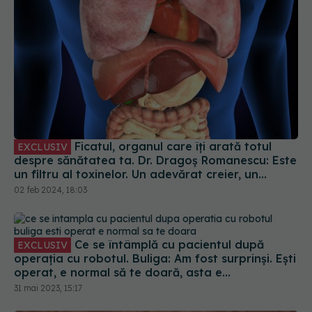
Ficatul, organul care îți arată totul
EXCLUSIV
despre sănătatea ta. Dr. Dragoș Romanescu: Este
un filtru al toxinelor. Un adevărat creier, un
rezervor
02 feb 2024, 18:03
Ce se întâmplă cu pacientul după
EXCLUSIV
operația cu robotul. Buliga: Am fost surprinși. Ești
operat, e normal să te doară, asta e
mentalitatea
31 mai 2023, 15:17