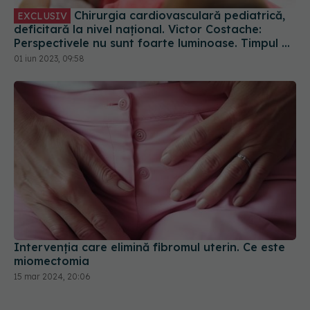
Chirurgia cardiovasculară pediatrică,
EXCLUSIV
deficitară la nivel național. Victor Costache:
Perspectivele nu sunt foarte luminoase. Timpul nu
este de partea noastră
01 iun 2023, 09:58
Intervenția care elimină fibromul uterin. Ce este
miomectomia
15 mar 2024, 20:06