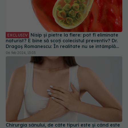
Nisip și pietre la fiere: pot fi eliminate
EXCLUSIV
naturist? E bine să scoți colecistul preventiv? Dr.
Dragoș Romanescu: În realitate nu se întâmplă
asta! De la pancreatită acută, până la Oddită
06 feb 2024, 13:03
Chirurgia sânului, de câte tipuri este și când este