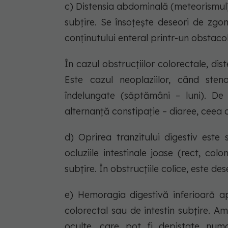
c) Distensia abdominală (meteorismul). 
subțire. Se însoțește deseori de zgo
conținutului enteral printr-un obstacol
În cazul obstrucțiilor colorectale, di
Este cazul neoplaziilor, când ste
îndelungate (săptămâni – luni). De 
alternanță constipație – diaree, ceea 
d) Oprirea tranzitului digestiv este 
ocluziile intestinale joase (rect, col
subțire. În obstrucțiile colice, este d
e) Hemoragia digestivă inferioară a
colorectal sau de intestin subțire. A
oculte, care pot fi depistate numai