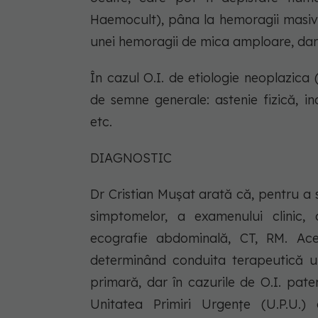
Haemocult), pâna la hemoragii masive
unei hemoragii de mica amploare, dar
În cazul O.I. de etiologie neoplazica 
de semne generale: astenie fizică, i
etc.
DIAGNOSTIC
Dr Cristian Mușat arată că, pentru a
simptomelor, a examenului clinic, c
ecografie abdominală, CT, RM. Acest
determinând conduita terapeutică u
primară, dar în cazurile de O.I. pate
Unitatea Primiri Urgențe (U.P.U.) 