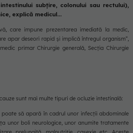
 intestinului subțire, colonului sau rectului),
ce, explică medicul...
ravă, care impune prezentarea imediată la medic,
care apar deseori rapid și implică întregul organism”,
medic primar Chirurgie generală, Secția Chirurgie
cauze sunt mai multe tipuri de ocluzie intestinală:
lă poate să apară în cadrul unor infecții abdominale
nța unor boli neurologice, unor anumite tratamente
zare prelungită, malnutriție, cașexie etc. Aceste