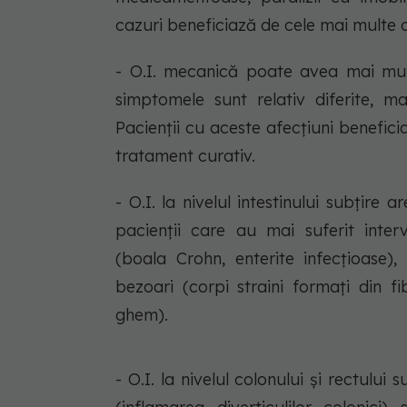
cazuri beneficiază de cele mai multe 
- O.I. mecanică poate avea mai multe
simptomele sunt relativ diferite, ma
Pacienții cu aceste afecțiuni benefic
tratament curativ.
- O.I. la nivelul intestinului subțire 
pacienții care au mai suferit interv
(boala Crohn, enterite infecțioase),
bezoari (corpi straini formați din 
ghem).
- O.I. la nivelul colonului și rectului