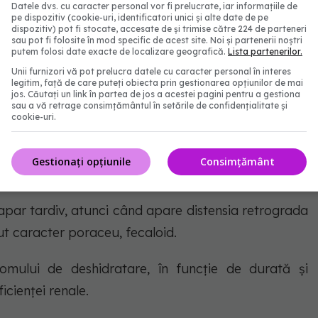
ște de la debut cu alterarea rapidă a stării generale,
Datele dvs. cu caracter personal vor fi prelucrate, iar informațiile de
pe dispozitiv (cookie-uri, identificatori unici și alte date de pe
e chirurgicale majore, care necesita prezentare la
dispozitiv) pot fi stocate, accesate de și trimise către 224 de parteneri
sau pot fi folosite în mod specific de acest site. Noi și partenerii noștri
putem folosi date exacte de localizare geografică.
Lista partenerilor.
Unii furnizori vă pot prelucra datele cu caracter personal în interes
legitim, față de care puteți obiecta prin gestionarea opțiunilor de mai
jos. Căutați un link în partea de jos a acestei pagini pentru a gestiona
sau a vă retrage consimțământul în setările de confidențialitate și
ai târziu, în funcție de sediul ocluziei:
cookie-uri.
 apar mai rapid, cu conținut inițial clar (suc gastric)
Gestionați opțiunile
Consimțământ
raceu, fetide (conținut intestinal).
le apar tardiv, atunci când apare distensia retrograda
eput caracter poraceu, fecaloid.
romului de deshidratare, în funcție de durată și
ficienței renale.