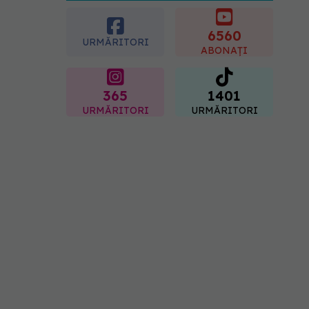
crescut forța musculară cu
30%
6560
08.08.2026, 14:00
URMĂRITORI
ABONAȚI
365
1401
URMĂRITORI
URMĂRITORI