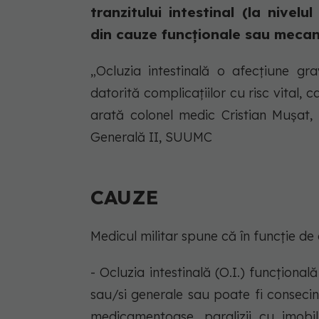
tranzitului intestinal (la nivelul
din cauze funcționale sau mecani
„Ocluzia intestinală o afecțiune g
datorită complicațiilor cu risc vital, 
arată colonel medic Cristian Mușat, 
Generală II, SUUMC
CAUZE
Medicul militar spune că în funcție de 
- Ocluzia intestinală (O.I.) funcționa
sau/si generale sau poate fi conseci
medicamentoase, paralizii cu imobili