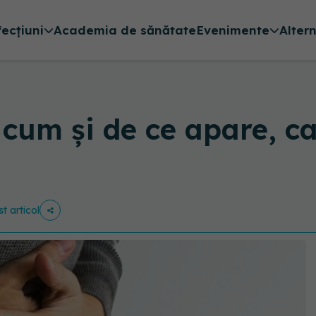
fecțiuni
Academia de sănătate
Evenimente
Alter
: cum și de ce apare, 
st articol