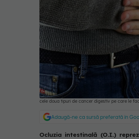
cele doua tipuri de cancer digestiv pe care le fa
Adaugă-ne ca sursă preferată în Go
Ocluzia intestinală (O.I.) repr