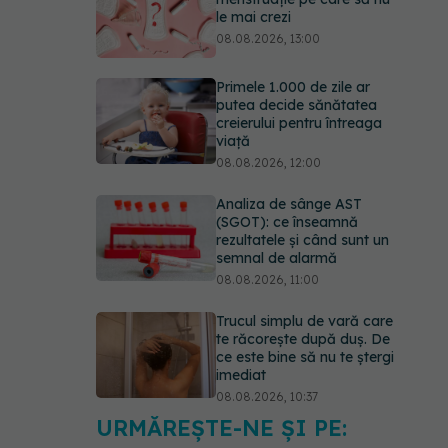
le mai crezi
08.08.2026, 13:00
Primele 1.000 de zile ar
putea decide sănătatea
creierului pentru întreaga
viață
08.08.2026, 12:00
Analiza de sânge AST
(SGOT): ce înseamnă
rezultatele și când sunt un
semnal de alarmă
08.08.2026, 11:00
Trucul simplu de vară care
te răcorește după duș. De
ce este bine să nu te ștergi
imediat
08.08.2026, 10:37
URMĂREȘTE-NE ȘI PE:
Bacteria din intestin care a