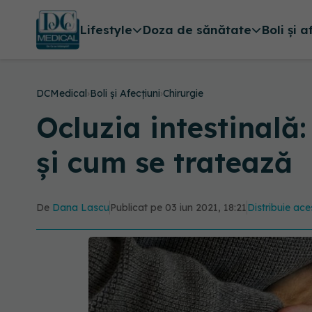
Lifestyle
Doza de sănătate
Boli și a
DCMedical
›
Boli și Afecțiuni
›
Chirurgie
Ocluzia intestinală
și cum se tratează
De
Dana Lascu
Publicat pe 03 iun 2021, 18:21
Distribuie ace