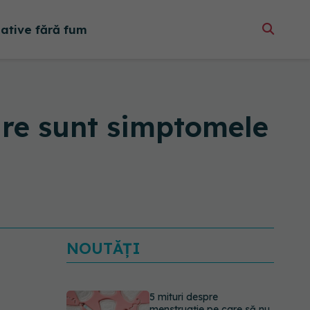
native fără fum
care sunt simptomele
NOUTĂȚI
5 mituri despre
menstruație pe care să nu