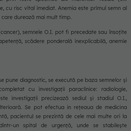
, cu risc vital imediat. Anemia este primul semn al
 care durează mai mult timp.
(cancer), semnele O.I. pot fi precedate sau însoțite
napetență, scădere ponderală inexplicabilă, anemie
 se pune diagnostic, se execută pe baza semnelor și
ompletat cu investigații paraclinice: radiologie,
e investigații precizează sediul și stadiul O.I.,
lterioară. Se pot efectua in rețeaua de medicina
ntă, pacientul se prezintă de cele mai multe ori la
dintr-un spital de urgență, unde se stabilește