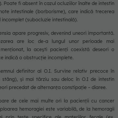
Poate fi absent în cazul ocluziilor înalte de intestin
mote intestinale (borborisme), care indică trecerea
 incomplet (subocluzie intestinală).
stensia apare progresiv, devenind uneori importantă.
nozarea are loc de-a lungul unor perioade mai
menționat, la acești pacienți coexistă deseori o
ce indică o obstrucție incomplete.
semnul definitor al O.I. Survine relativ precoce în
on stâng), și mai târziu sau deloc în O.I de intestin
eseori precedat de alternanța constipație – diaree.
pare de cele mai multe ori la pacienții cu cancer
mploarea hemoragiei este variabilă, de la hemoragii
 prin teste specifice ale materiilor fecale (ex.