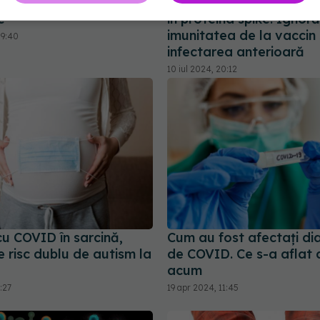
mai are voie să se
19, se răspândesc. "Au m
e
în proteina spike. Ignoră
imunitatea de la vaccin
09:40
infectarea anterioară
10 iul 2024, 20:12
cu COVID în sarcină,
Cum au fost afectați dia
 risc dublu de autism la
de COVID. Ce s-a aflat 
acum
:27
19 apr 2024, 11:45