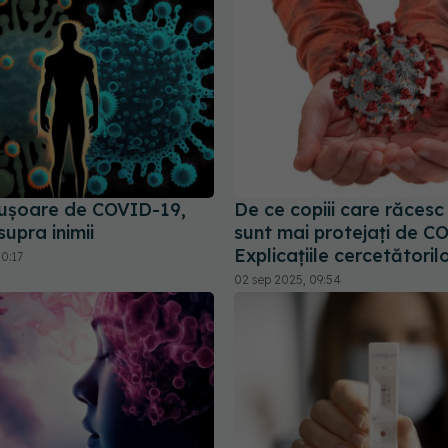
ușoare de COVID-19,
De ce copiii care răcesc
upra inimii
sunt mai protejați de C
Explicațiile cercetătoril
0:17
02 sep 2025, 09:54