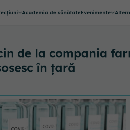
fecțiuni
Academia de sănătate
Evenimente
Alter
cin de la compania fa
sesc în țară