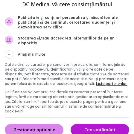
Noua tulpină COVID,
China rupe tăcerea: SUA
DC Medical vă cere consimțământul
semnificativă a
COVID! Au publicat dove
 de cazuri. Prof. univ. dr.
care exclud că Wuhan a
Publicitate și conținut personalizat, măsurători ale
publicității și de conținut, cercetarea audienței și
Dorobăț: Se aseamănă
cauza
dezvoltarea serviciilor
le respiratorii. Nu
30 apr 2025, 22:14
 tratament simptomatic
Stocarea și/sau accesarea informațiilor de pe un
dispozitiv
08:57
Aflați mai multe
Datele dvs. cu caracter personal vor fi prelucrate, iar informațiile de
pe dispozitiv (cookie-uri, identificatori unici și alte date de pe
dispozitiv) pot fi stocate, accesate de și trimise către 224 de parteneri
sau pot fi folosite în mod specific de acest site. Noi și partenerii noștri
putem folosi date exacte de localizare geografică.
Lista partenerilor.
Unii furnizori vă pot prelucra datele cu caracter personal în interes
legitim, față de care puteți obiecta prin gestionarea opțiunilor de mai
jos. Căutați un link în partea de jos a acestei pagini pentru a gestiona
sau a vă retrage consimțământul în setările de confidențialitate și
cookie-uri.
ânge condiţiile de
Medicii avertizează: FLi
 vaccinurile anti-COVID-
FLuQE și LB.1, variante
Gestionați opțiunile
Consimțământ