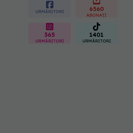
Sorin Bogdan
(SANADOR): Au metode
6560
URMĂRITORI
de prevenție
ABONAȚI
07.08.2026, 20:09
365
1401
URMĂRITORI
URMĂRITORI