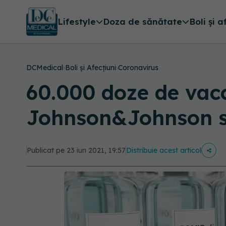
Lifestyle
Doza de sănătate
Boli și a
DCMedical
›
Boli și Afecțiuni
›
Coronavirus
60.000 doze de vac
Johnson&Johnson so
Publicat pe 23 iun 2021, 19:57
Distribuie acest articol