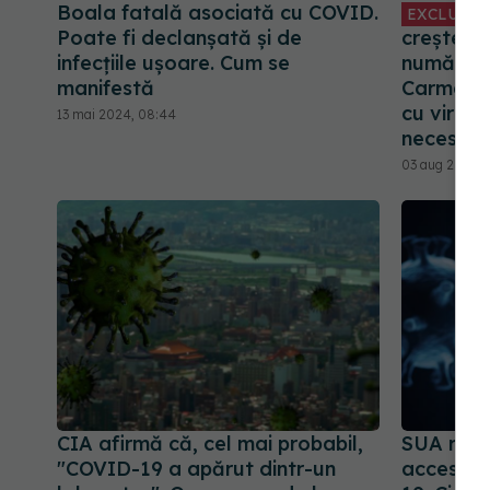
Boala fatală asociată cu COVID.
EXCLUSIV
Poate fi declanșată și de
creștere 
infecțiile ușoare. Cum se
numărului
manifestă
Carmen 
cu viroze
13 mai 2024, 08:44
necesită
03 aug 2024, 
CIA afirmă că, cel mai probabil,
SUA restr
"COVID-19 a apărut dintr-un
acces la