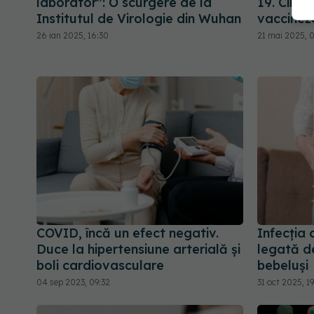
laborator": O scurgere de la
19. Cine 
Institutul de Virologie din Wuhan
vaccinez
26 ian 2025, 16:30
21 mai 2025, 
COVID, încă un efect negativ.
Infecția 
Duce la hipertensiune arterială și
legată de
boli cardiovasculare
bebeluși
04 sep 2023, 09:32
31 oct 2025, 19