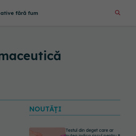
native fără fum
rmaceutică
NOUTĂȚI
Testul din deget care ar
putea indica riscul pentru 8