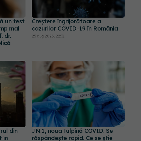
ă un test
Creștere îngrijorătoare a
imp mai
cazurilor COVID-19 în România
. dr.
25 aug 2025, 22:31
lică
rul din
JN.1, noua tulpină COVID. Se
 în
răspândește rapid. Ce se știe