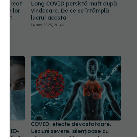
 a creat
Long COVID persistă mult după
zile lor
vindecare. De ce se întâmplă
 fost
lucrul acesta
14 aug 2025, 20:40
RT,
COVID, efecte devastatoare.
 COVID-
Leziuni severe, silențioase cu