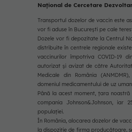
Național de Cercetare Dezvoltar
Transportul dozelor de vaccin este a
vor fi aduse în București pe cale teres
Dozele vor fi depozitate la Centrul N
distribuite în centrele regionale exist
vaccinurilor împotriva COVID-19 di
autorizat și avizat de către Autorit
Medicale din România (ANMDMR), 
domeniul medicamentului de uz uman
Până la acest moment, țara noastră
compania Johnson&Johnson, iar 259
populației.
În România, alocarea dozelor de vacci
la dispoziție de firma producătoare, s