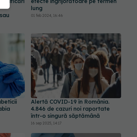
odificări
efecte îngrijorătoare pe termen
lung
 sau
01 feb 2024, 16:46
beticii
Alertă COVID-19 în România.
abia
4.846 de cazuri noi raportate
într-o singură săptămână
16 sep 2025, 14:17