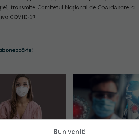
ției, transmite Comitetul Național de Coordonare a
riva COVID-19.
abonează‑te!
Bun venit!