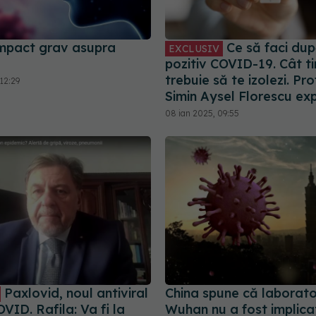
mpact grav asupra
Ce să faci dup
EXCLUSIV
pozitiv COVID-19. Cât t
trebuie să te izolezi. Prof
12:29
Simin Aysel Florescu exp
08 ian 2025, 09:55
Paxlovid, noul antiviral
China spune că laborato
VID. Rafila: Va fi la
Wuhan nu a fost implicat