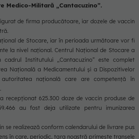
e Medico-Militară „Cantacuzino”.
sigurat de firma producătoare, iar dozele de vaccin
tră.
ațional de Stocare, iar în perioada următoare vor fi
ente la nivel național. Centrul Național de Stocare a
n cadrul Institutului „Cantacuzino” este complet
atea Națională a Medicamentului și a Dispozitivelor
autoritatea națională care are competență în
.
 a recepționat 625.300 doze de vaccin produse de
.466 au fost deja utilizate pentru imunizarea
n se realizează conform calendarului de livrare pus
ens în care, periodic, țara noastră primește tranșele