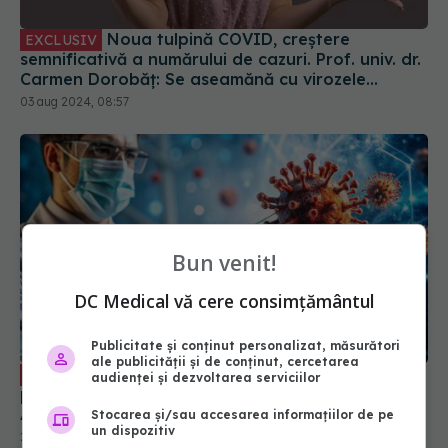
Noua tulpină COVID, creștere
EXCLUSIV
semnificativă a numărului de cazuri. Prof. univ. dr.
Carmen Dorobăț: Se aseamănă cu virozele
respiratorii. Nu necesită tratament simptomatic
03 aug 2024, 08:57
Bun venit!
DC Medical vă cere consimțământul
Publicitate și conținut personalizat, măsurători
ale publicității și de conținut, cercetarea
Remdesivir, tratamentul injectabil
EXCLUSIV
audienței și dezvoltarea serviciilor
pentru COVID. Prof. dr. Simin Aysel Florescu:
Administrarea se face în spitale
Stocarea și/sau accesarea informațiilor de pe
un dispozitiv
29 aug 2024, 23:43