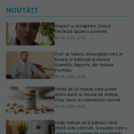
NOUTĂȚI
Prof. dr. Valeriu Gheorghiță intră în
Board-ul Editorial al revistei
Scientific Reports, din Nature
Portfolio
05.08.2026, 21:09
Testul de 10 minute care poate
arăta dacă ai nevoie de statine,
chiar dacă ai colesterolul normal
05.08.2026, 19:42
Unde trebuie să ții pâinea când
afară este caniculă. Greșeala care o
usucă sau o umple de mucegai în
doar câteva zile
05.08.2026, 18:33