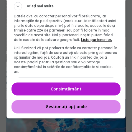
Aflați mai multe
Datele dvs. cu caracter personal vor fi prelucrate, iar
informațiile de pe dispozitiv (cookie-uri, identificatori unici
și alte date de pe dispozitiv) pot fi stocate, accesate de și
trimise către 224 de parteneri sau pot fi folosite în mod
specific de acest site. Noi și partenerii noștri putem folosi
date exacte de localizare geografică.
Lista partenerilor.
Unii furnizori vă pot prelucra datele cu caracter personal în
interes legitim, față de care puteți obiecta prin gestionarea
opțiunilor de mai jos. Căutați un link în partea de jos a
acestei pagini pentru a gestiona sau a vă retrage
consimțământul în setările de confidențialitate și cookie-
A fost infectat cu coronavirus timp de 613 zile.
uri.
Cazul lui a uimit cercetătorii: Conduce la apariția
unor variante unice, sensibile
Consimțământ
22 apr 2024, 08:51
Gestionați opțiunile