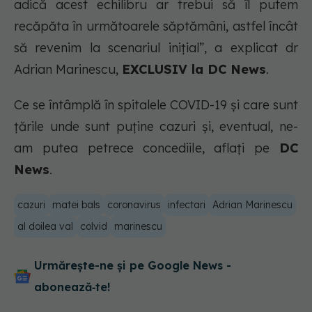
adică acest echilibru ar trebui să îl putem
recăpăta în următoarele săptămâni, astfel încât
să revenim la scenariul inițial”, a explicat dr
Adrian Marinescu,
EXCLUSIV la DC News
.
Ce se întâmplă în spitalele COVID-19 și care sunt
țările unde sunt puține cazuri și, eventual, ne-
am putea petrece concediile, aflați pe
DC
News
.
cazuri
matei bals
coronavirus
infectari
Adrian Marinescu
al doilea val
colvid
marinescu
Urmărește-ne și pe Google News -
abonează‑te!