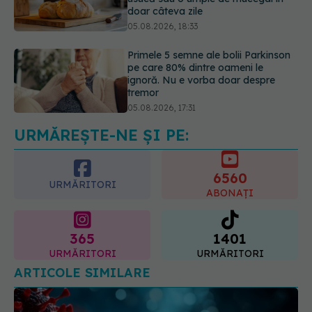
Primele 5 semne ale bolii Parkinson
pe care 80% dintre oameni le
ignoră. Nu e vorba doar despre
tremor
05.08.2026, 17:31
Gabriela Cristea, manifest pentru
respect și acceptare: Corpul
fiecăruia spune o poveste
05.08.2026, 21:23
URMĂREȘTE-NE ȘI PE:
6560
URMĂRITORI
ABONAȚI
365
1401
URMĂRITORI
URMĂRITORI
ARTICOLE SIMILARE