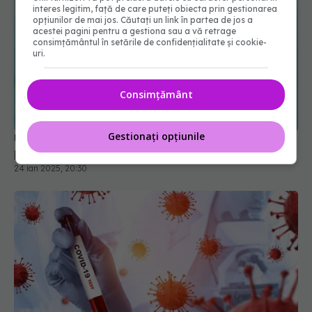
interes legitim, față de care puteți obiecta prin gestionarea
opțiunilor de mai jos. Căutați un link în partea de jos a
acestei pagini pentru a gestiona sau a vă retrage
consimțământul în setările de confidențialitate și cookie-
uri.
Consimțământ
UE a semnat un contract pe 4 ani cu Moderna
pentru vaccinuri împotriva COVID-19
Gestionați opțiunile
24 ian 2025, 20:30