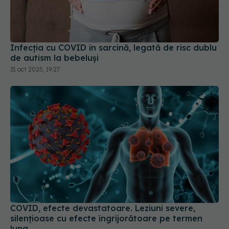
Infecția cu COVID în sarcină, legată de risc dublu
de autism la bebeluși
31 oct 2025, 19:27
COVID, efecte devastatoare. Leziuni severe,
silențioase cu efecte îngrijorătoare pe termen
lung
01 feb 2024, 16:46