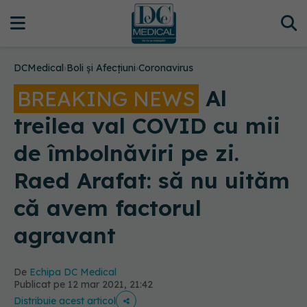
DCMedical
›
Boli și Afecțiuni
›
Coronavirus
Al
BREAKING NEWS
treilea val COVID cu mii
de îmbolnăviri pe zi.
Raed Arafat: să nu uităm
că avem factorul
agravant
De
Echipa DC Medical
Publicat pe 12 mar 2021, 21:42
Distribuie acest articol