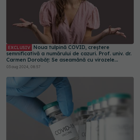
Noua tulpină COVID, creștere
EXCLUSIV
semnificativă a numărului de cazuri. Prof. univ. dr.
Carmen Dorobăț: Se aseamănă cu virozele
respiratorii. Nu necesită tratament simptomatic
03 aug 2024, 08:57