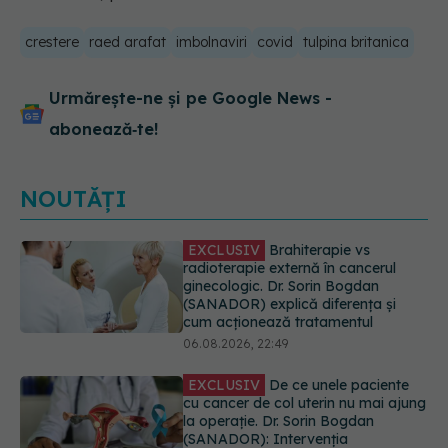
crestere
raed arafat
imbolnaviri
covid
tulpina britanica
Urmărește-ne și pe Google News -
abonează‑te!
NOUTĂȚI
EXCLUSIV
De ce unele paciente
cu cancer de col uterin nu mai ajung
la operație. Dr. Sorin Bogdan
(SANADOR): Intervenția
chirurgicală, doar în situații
particulare
06.08.2026, 20:45
Alertă în Europa după un nou caz
de hantavirus Anzi, singura tulpină