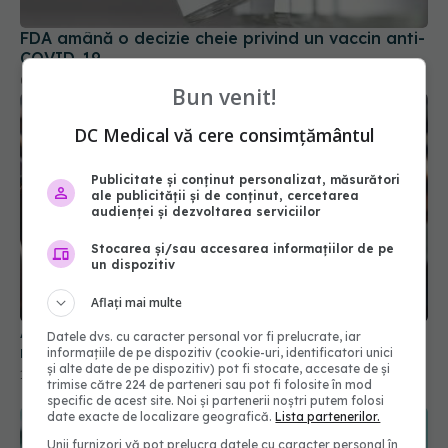
FDA amână o decizie cheie privind un vaccin anti-
COVID-19
07 apr 2025, 14:45
Bun venit!
DC Medical vă cere consimțământul
Publicitate și conținut personalizat, măsurători
ale publicității și de conținut, cercetarea
audienței și dezvoltarea serviciilor
Stocarea și/sau accesarea informațiilor de pe
un dispozitiv
Aflați mai multe
Alertă COVID-19 în România. 4.846 de cazuri noi
raportate într-o singură săptămână
Datele dvs. cu caracter personal vor fi prelucrate, iar
16 sep 2025, 14:17
informațiile de pe dispozitiv (cookie-uri, identificatori unici
și alte date de pe dispozitiv) pot fi stocate, accesate de și
trimise către 224 de parteneri sau pot fi folosite în mod
specific de acest site. Noi și partenerii noștri putem folosi
date exacte de localizare geografică.
Lista partenerilor.
Unii furnizori vă pot prelucra datele cu caracter personal în