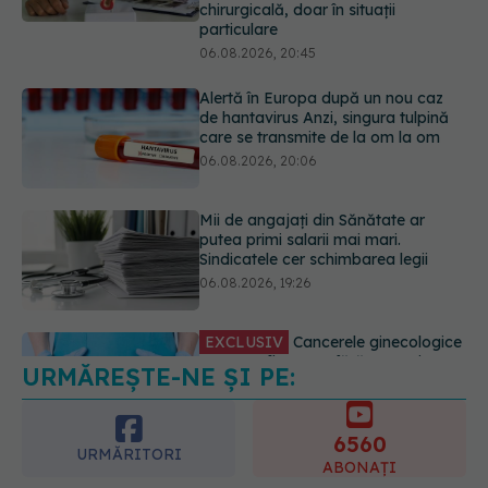
care se transmite de la om la om
06.08.2026, 20:06
Mii de angajați din Sănătate ar
putea primi salarii mai mari.
Sindicatele cer schimbarea legii
06.08.2026, 19:26
EXCLUSIV
Cancerele ginecologice
care pot fi tratate fără operație. Dr.
Sorin Bogdan (SANADOR): Chirurgia
este indicată doar punctual, pentru
anumite categorii de paciente
06.08.2026, 19:05
URMĂREȘTE-NE ȘI PE:
EXCLUSIV
Brahiterapie vs
radioterapie externă în cancerul
ginecologic. Dr. Sorin Bogdan
6560
(SANADOR) explică diferența și
URMĂRITORI
cum acționează tratamentul
ABONAȚI
06.08.2026, 22:49