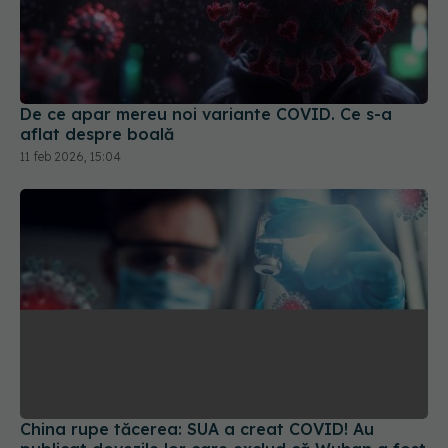
De ce apar mereu noi variante COVID. Ce s-a
aflat despre boală
11 feb 2026, 15:04
China rupe tăcerea: SUA a creat COVID! Au
publicat dovezile lor care exclud că Wuhan a fost
cauza