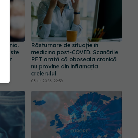
omânia.
Răsturnare de situație în
u peste
medicina post-COVID. Scanările
tilor
PET arată că oboseala cronică
nu provine din inflamația
creierului
03 iun 2026, 22:38