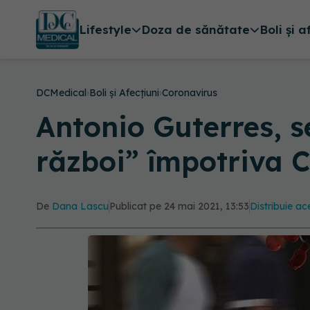
Lifestyle
Doza de sănătate
Boli și a
DCMedical
›
Boli și Afecțiuni
›
Coronavirus
Antonio Guterres, s
război” împotriva 
De
Dana Lascu
Publicat pe 24 mai 2021, 13:53
Distribuie ace