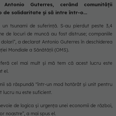
 Antonio Guterres, cerând comunității
e solidaritate și să intre într-o...
n tsunami de suferință. S-au pierdut peste 3,4
ane de locuri de muncă au fost distruse; companiile
 dolari”, a declarat Antonio Guterres în deschiderea
ției Mondiale a Sănătății (OMS).
suferă cel mai mult și mă tem că acest lucru este
t el.
mii să răspundă "într-un mod hotărât și unit pentru
t lucru nu este suficient.
evoie de logica și urgența unei economii de război,
r noastre”, a mai spus el.