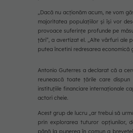
„Dacă nu acționăm acum, ne vom găsi î
majoritatea populațiilor și își vor de
provoace suferințe profunde pe măsur
țări”, a avertizat el. „Alte vârfuri al
putea încetini redresarea economică g
Antonio Guterres a declarat că a ceru
reunească toate țările care dispun
instituțiile financiare internaționale 
actori cheie.
Acest grup de lucru „ar trebui să urm
prin explorarea tuturor opțiunilor, d
până la punerea în comun a brevetelor 