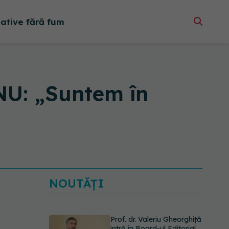
native fără fum
ONU: „Suntem în
NOUTĂȚI
Prof. dr. Valeriu Gheorghiță
intră în Board-ul Editorial