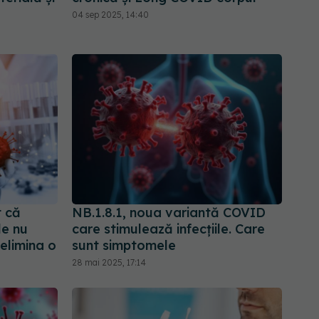
04 sep 2025, 14:40
 că
NB.1.8.1, noua variantă COVID
le nu
care stimulează infecțiile. Care
 elimina o
sunt simptomele
28 mai 2025, 17:14