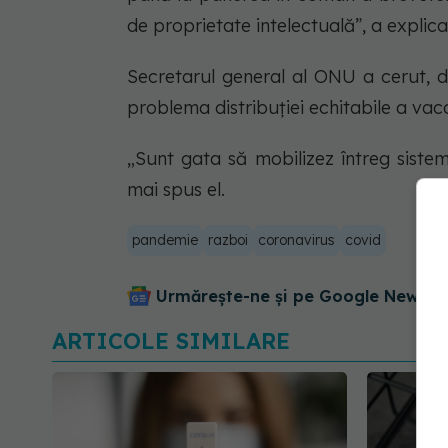
de proprietate intelectuală”, a explicat
Secretarul general al ONU a cerut, d
problema distribuției echitabile a vacci
„Sunt gata să mobilizez întreg sistemu
mai spus el.
pandemie
razboi
coronavirus
covid
Urmărește-ne și pe Google News - 
ARTICOLE SIMILARE