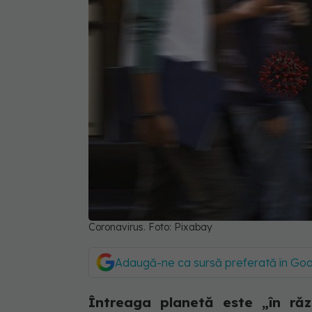
Coronavirus. Foto: Pixabay
Adaugă-ne ca sursă preferată în Go
Întreaga planetă este „în răz