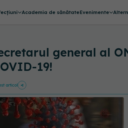
fecțiuni
Academia de sănătate
Evenimente
Alter
ecretarul general al 
COVID-19!
st articol