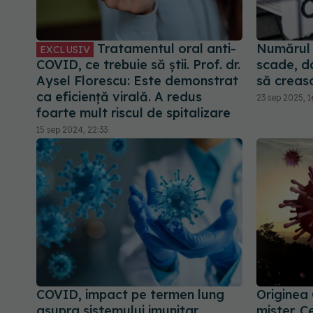
Tratamentul oral anti-
Numărul 
EXCLUSIV
COVID, ce trebuie să știi. Prof. dr.
scade, da
Aysel Florescu: Este demonstrat
să creasc
ca eficiență virală. A redus
23 sep 2025, 1
foarte mult riscul de spitalizare
15 sep 2024, 22:33
COVID, impact pe termen lung
Originea
asupra sistemului imunitar.
mister. 