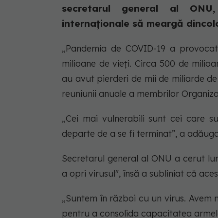
secretarul general al ONU,
internaționale să meargă dincolo d
„Pandemia de COVID-19 a provocat u
milioane de vieți. Circa 500 de milio
au avut pierderi de mii de miliarde de
reuniunii anuale a membrilor Organiza
„Cei mai vulnerabili sunt cei care 
departe de a se fi terminat”, a adăuga
Secretarul general al ONU a cerut lu
a opri virusul", însă a subliniat că aces
„Suntem în război cu un virus. Avem n
pentru a consolida capacitatea armelo