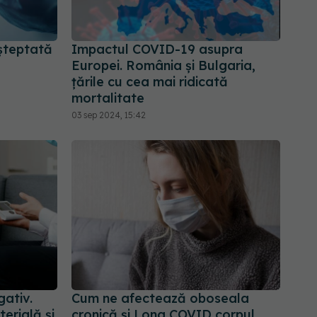
șteptată
Impactul COVID-19 asupra
Europei. România și Bulgaria,
țările cu cea mai ridicată
mortalitate
03 sep 2024, 15:42
gativ.
Cum ne afectează oboseala
erială și
cronică și Long COVID corpul