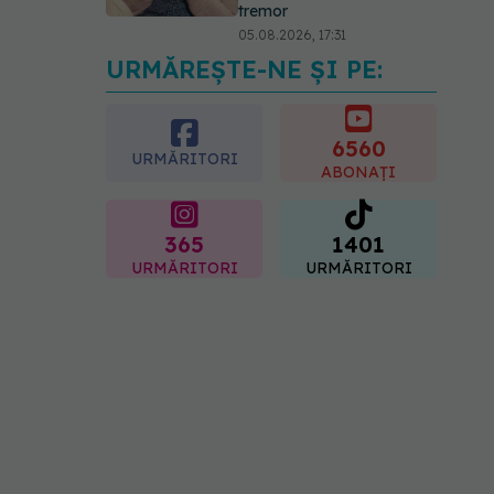
tremor
05.08.2026, 17:31
URMĂREȘTE-NE ȘI PE:
Gabriela Cristea, manifest
pentru respect și
acceptare: Corpul
fiecăruia spune o poveste
6560
URMĂRITORI
05.08.2026, 21:23
ABONAȚI
365
1401
URMĂRITORI
URMĂRITORI