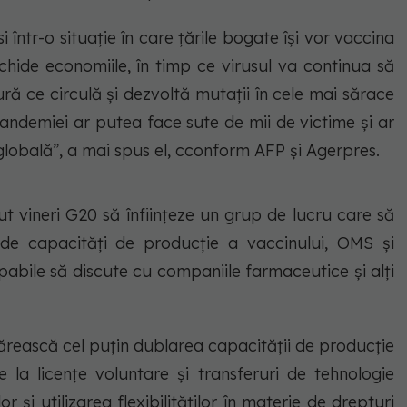
ntr-o situație în care țările bogate își vor vaccina
schide economiile, în timp ce virusul va continua să
ă ce circulă și dezvoltă mutații în cele mai sărace
e pandemiei ar putea face sute de mii de victime și ar
lobală”, a mai spus el, cconform AFP și Agerpres.
t vineri G20 să înființeze un grup de lucru care să
 de capacități de producție a vaccinului, OMS și
capabile să discute cu companiile farmaceutice și alți
ărească cel puțin dublarea capacității de producție
e la licențe voluntare și transferuri de tehnologie
și utilizarea flexibilităților în materie de drepturi