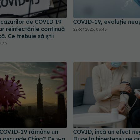
cazurilor de COVID 19
COVID-19, evoluție nea
r reinfectările continuă
22 oct 2025, 08:48
ă. Ce trebuie să știi
6:30
 COVID-19 rămâne un
COVID, încă un efect ne
Ce ascunde China? Ce s-a
Duce la hipertensiune art