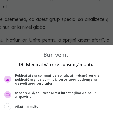
 el.
e asemenea, ca acest grup special să analizeze și
nurilor la nivel global.
l Națiunilor Unite pentru a sprijini acest efort”, a
Bun venit!
DC Medical vă cere consimțământul
abonează‑te!
Publicitate și conținut personalizat, măsurători ale
publicității și de conținut, cercetarea audienței și
dezvoltarea serviciilor
Stocarea și/sau accesarea informațiilor de pe un
dispozitiv
Aflați mai multe