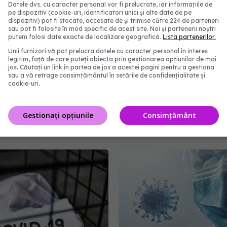
Datele dvs. cu caracter personal vor fi prelucrate, iar informațiile de
pe dispozitiv (cookie-uri, identificatori unici și alte date de pe
dispozitiv) pot fi stocate, accesate de și trimise către 224 de parteneri
sau pot fi folosite în mod specific de acest site. Noi și partenerii noștri
putem folosi date exacte de localizare geografică.
Lista partenerilor.
Unii furnizori vă pot prelucra datele cu caracter personal în interes
legitim, față de care puteți obiecta prin gestionarea opțiunilor de mai
jos. Căutați un link în partea de jos a acestei pagini pentru a gestiona
dintre pacienții cu
Evoluția COVID-19 în R
sau a vă retrage consimțământul în setările de confidențialitate și
cookie-uri.
9 dezvoltă long-COVID
Datele surpriză care da
cap previziunile specialiș
:11
07 oct 2025, 16:23
Gestionați opțiunile
Consimțământ