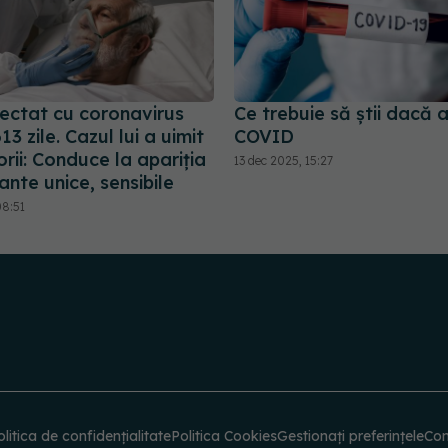
fectat cu coronavirus
Ce trebuie să știi dacă 
13 zile. Cazul lui a uimit
COVID
rii: Conduce la apariția
13 dec 2025, 15:27
ante unice, sensibile
08:51
olitica de confidențialitate
Politica Cookies
Gestionați preferințele
Con