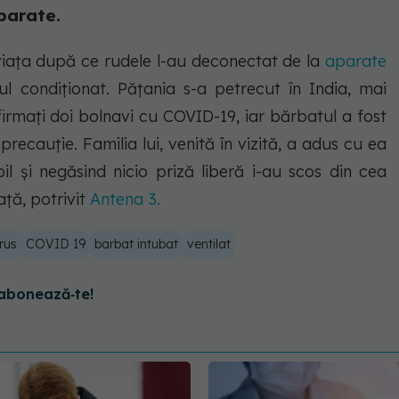
parate.
viața după ce rudele l-au deconectat de la
aparate
 condiționat. Pățania s-a petrecut în India, mai
firmați doi bolnavi cu COVID-19, iar bărbatul a fost
recauție. Familia lui, venită în vizită, a adus cu ea
l și negăsind nicio priză liberă i-au scos din cea
ață, potrivit
Antena 3.
rus
COVID 19
barbat intubat
ventilat
abonează‑te!