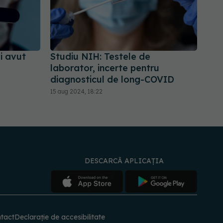
ai avut
Studiu NIH: Testele de
laborator, incerte pentru
diagnosticul de long-COVID
15 aug 2024, 18:22
DESCARCĂ APLICAȚIA
tact
Declarație de accesibilitate