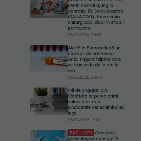
uterin nu mai ajung la
operație. Dr. Sorin Bogdan
(SANADOR): Intervenția
chirurgicală, doar în situații
particulare
06.08.2026, 20:45
Alertă în Europa după un
nou caz de hantavirus
Anzi, singura tulpină care
se transmite de la om la
om
06.08.2026, 20:06
Mii de angajați din
Sănătate ar putea primi
salarii mai mari.
Sindicatele cer schimbarea
legii
06.08.2026, 19:26
EXCLUSIV
Cancerele
ginecologice care pot fi