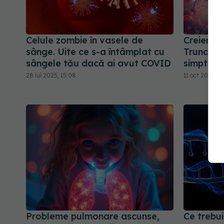
Celule zombie în vasele de
Creierul
sânge. Uite ce s-a întâmplat cu
Trunchiul
sângele tău dacă ai avut COVID
simptome
28 iul 2025, 15:08
11 oct 2025, 1
Probleme pulmonare ascunse,
Ce trebui