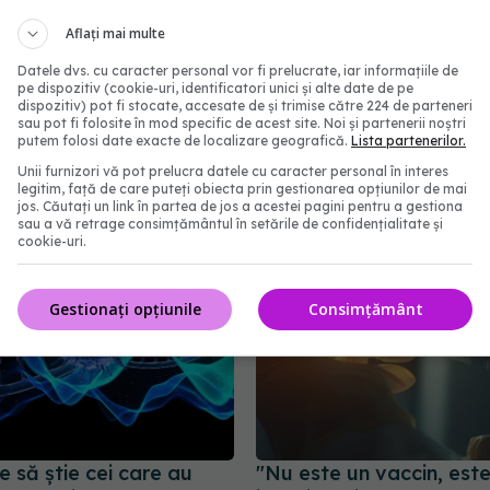
Aflați mai multe
Datele dvs. cu caracter personal vor fi prelucrate, iar informațiile de
 afectat de COVID-19.
CIA afirmă că, cel mai p
pe dispozitiv (cookie-uri, identificatori unici și alte date de pe
dispozitiv) pot fi stocate, accesate de și trimise către 224 de parteneri
 cerebral, cheia
"COVID-19 a apărut din
sau pot fi folosite în mod specific de acest site. Noi și partenerii noștri
lor pe termen lung
laborator": O scurgere 
putem folosi date exacte de localizare geografică.
Lista partenerilor.
Institutul de Virologie 
5:54
Unii furnizori vă pot prelucra datele cu caracter personal în interes
legitim, față de care puteți obiecta prin gestionarea opțiunilor de mai
26 ian 2025, 16:30
jos. Căutați un link în partea de jos a acestei pagini pentru a gestiona
sau a vă retrage consimțământul în setările de confidențialitate și
cookie-uri.
Gestionați opțiunile
Consimțământ
e să știe cei care au
"Nu este un vaccin, est