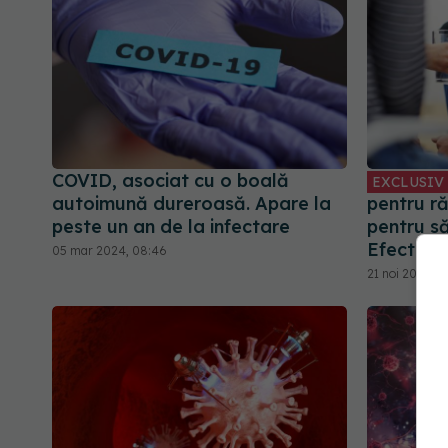
COVID, asociat cu o boală
EXCLUSIV
autoimună dureroasă. Apare la
pentru ră
peste un an de la infectare
pentru s
Efect dr
05 mar 2024, 08:46
21 noi 2023, 18