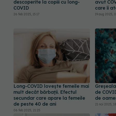
descoperite la copiii cu long-
avut COV
COVID
care îi a
26 feb 2025, 15:17
19 aug 2025, 0
Long-COVID lovește femeile mai
Greșeala
mult decât bărbații. Efectul
de COVID 
secundar care apare la femeile
de oame
de peste 40 de ani
21 noi 2025, 1
06 feb 2025, 21:25