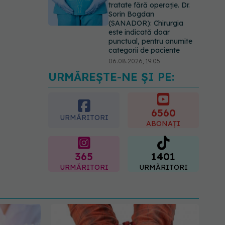
tratate fără operație. Dr.
Sorin Bogdan
(SANADOR): Chirurgia
este indicată doar
punctual, pentru anumite
categorii de paciente
06.08.2026, 19:05
URMĂREȘTE-NE ȘI PE:
EXCLUSIV
Brahiterapie
vs radioterapie externă în
cancerul ginecologic. Dr.
Sorin Bogdan (SANADOR)
6560
URMĂRITORI
explică diferența și cum
ABONAȚI
acționează tratamentul
06.08.2026, 22:49
365
1401
URMĂRITORI
URMĂRITORI