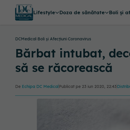
Lifestyle
Doza de sănătate
Boli și a
DCMedical
›
Boli și Afecțiuni
›
Coronavirus
Bărbat intubat, dec
să se răcorească
De
Echipa DC Medical
Publicat pe 23 iun 2020, 22:43
Distrib