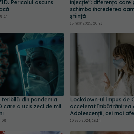
ID. Pericolul ascuns
injecție": diferența care
tacă
schimba încrederea oame
știință
8:37
18 mar 2025, 20:21
 teribilă din pandemia
Lockdown-ul impus de 
care a ucis zeci de mii
accelerat îmbătrânirea c
ni
Adolescenții, cei mai afe
8:08
10 sep 2024, 18:14