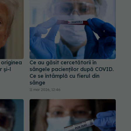
 originea
Ce au găsit cercetătorii în
 și-l
sângele pacienților după COVID.
Ce se întâmplă cu fierul din
sânge
11 mar 2026, 12:46