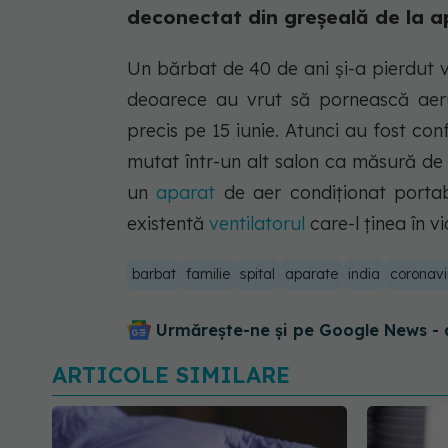
deconectat din greșeală de la a
Un bărbat de 40 de ani și-a pierdut 
deoarece au vrut să pornească aerul
precis pe 15 iunie. Atunci au fost con
mutat într-un alt salon ca măsură de p
un
aparat
de aer condiționat portabi
existentă
ventilatorul
care-l ținea în vi
barbat
familie
spital
aparate
india
coronavi
Urmărește-ne și pe Google News - 
ARTICOLE SIMILARE