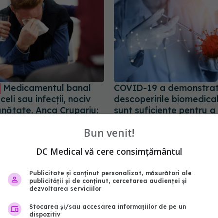
Medicamentul banal
COVID-19 a demonstrat
celi sau infecții, nociv
descoperirile biomedica
ănătate. Anca Crupariu:
sunt suficiente pentru a
amatic
boală
Bun venit!
:11
05 mar 2025, 21:11
DC Medical vă cere consimțământul
Publicitate și conținut personalizat, măsurători ale
publicității și de conținut, cercetarea audienței și
dezvoltarea serviciilor
Stocarea și/sau accesarea informațiilor de pe un
dispozitiv