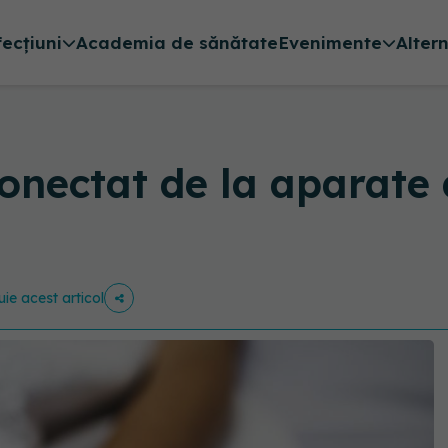
fecțiuni
Academia de sănătate
Evenimente
Alter
onectat de la aparate 
uie acest articol