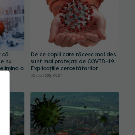
 că
De ce copiii care răcesc mai des
le nu
sunt mai protejați de COVID-19.
 elimina o
Explicațiile cercetătorilor
02 sep 2025, 09:54