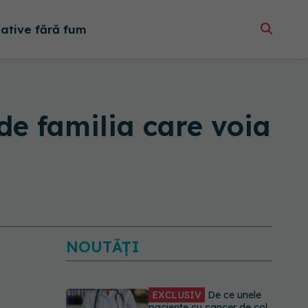
native fără fum
de familia care voia
NOUTĂȚI
EXCLUSIV
De ce unele
paciente cu cancer de col