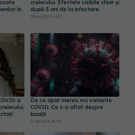
 poate
creierului. Efectele vizibile chiar și
nilor în
după 3 ani de la infectare
03 aug 2024, 14:12
COVID a
De ce apar mereu noi variante
reierului.
COVID. Ce s-a aflat despre
ctați
boală
11 feb 2026, 15:04