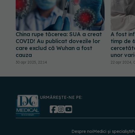
China rupe tăcerea: SUA a creat
A fost in
COVID! Au publicat dovezile lor
timp de 6
care exclud că Wuhan a fost
cercetăto
cauza
unor vari
30 apr 2025, 22:14
22 apr 2024, 
URMĂREȘTE-NE PE:
Despre noi
Medici și specialiști
P