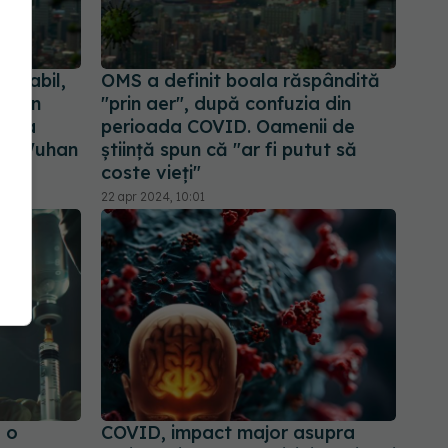
robabil,
OMS a definit boala răspândită
tr-un
"prin aer", după confuzia din
de la
perioada COVID. Oamenii de
din Wuhan
știință spun că "ar fi putut să
coste vieți"
22 apr 2024, 10:01
e o
COVID, impact major asupra