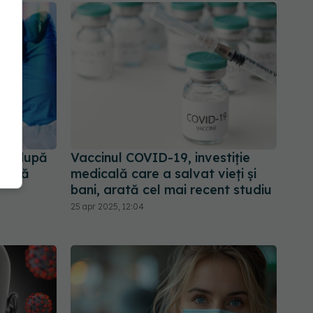
lt după
Vaccinul COVID-19, investiție
âmplă
medicală care a salvat vieți și
bani, arată cel mai recent studiu
25 apr 2025, 12:04