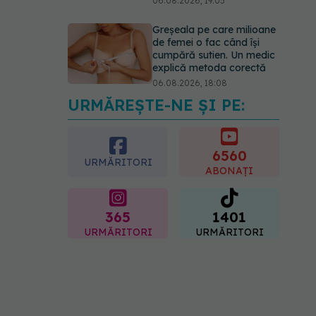
06.08.2026, 19:05
Greșeala pe care milioane
de femei o fac când își
cumpără sutien. Un medic
explică metoda corectă
06.08.2026, 18:08
URMĂREȘTE-NE ȘI PE:
EXCLUSIV
De ce unele
paciente cu cancer de col
uterin nu mai ajung la
operație. Dr. Sorin Bogdan
6560
URMĂRITORI
(SANADOR): Intervenția
ABONAȚI
chirurgicală, doar în situații
particulare
06.08.2026, 20:45
365
1401
URMĂRITORI
URMĂRITORI