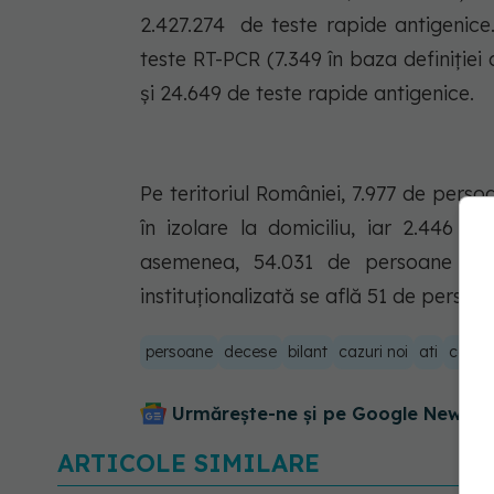
2.427.274 de teste rapide antigenice
teste RT-PCR (7.349 în baza definiției 
și 24.649 de teste rapide antigenice.
Pe teritoriul României, 7.977 de pers
în izolare la domiciliu, iar 2.446 de
asemenea, 54.031 de persoane se af
instituționalizată se află 51 de persoa
persoane
decese
bilant
cazuri noi
ati
covid
Urmărește-ne și pe Google News - 
ARTICOLE SIMILARE