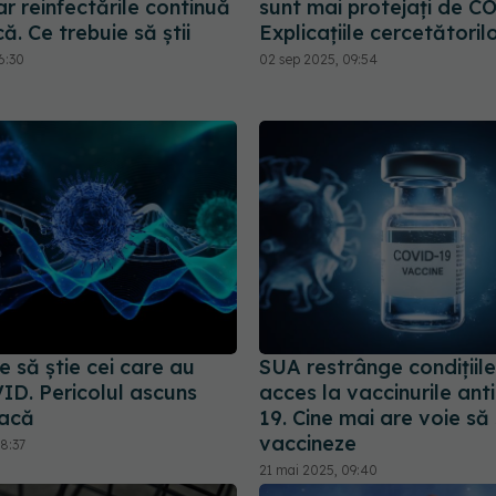
r reinfectările continuă
sunt mai protejați de C
ă. Ce trebuie să știi
Explicațiile cercetătoril
6:30
02 sep 2025, 09:54
e să știe cei care au
SUA restrânge condiţiil
ID. Pericolul ascuns
acces la vaccinurile an
tacă
19. Cine mai are voie să
vaccineze
8:37
21 mai 2025, 09:40