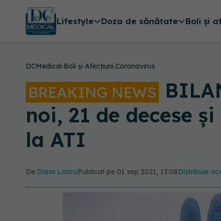
Lifestyle
Doza de sănătate
Boli și a
DCMedical
›
Boli și Afecțiuni
›
Coronavirus
BILAN
BREAKING NEWS
noi, 21 de decese ș
la ATI
De
Dana Lascu
Publicat pe 01 sep 2021, 13:08
Distribuie ace