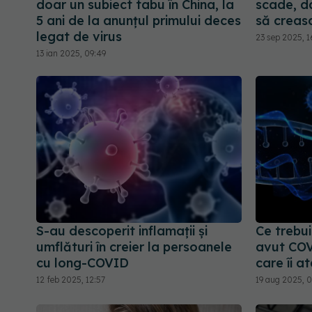
doar un subiect tabu în China, la
scade, da
5 ani de la anunțul primului deces
să creasc
legat de virus
23 sep 2025, 1
13 ian 2025, 09:49
S-au descoperit inflamaţii și
Ce trebui
umflături în creier la persoanele
avut COV
cu long-COVID
care îi a
12 feb 2025, 12:57
19 aug 2025, 0