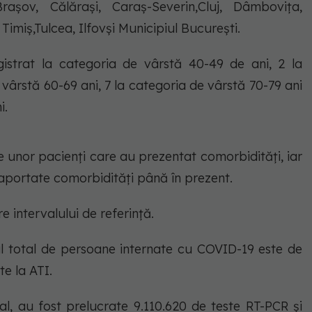
Brașov, Călărași, Caraș-Severin,Cluj, Dâmbovița,
Timiș,Tulcea, Ilfovși Municipiul București.
gistrat la categoria de vârstă 40-49 de ani, 2 la
 vârstă 60-69 ani, 7 la categoria de vârstă 70-79 ani
i.
le unor pacienți care au prezentat comorbidități, iar
aportate comorbidități până în prezent.
 intervalului de referință.
rul total de persoane internate cu COVID-19 este de
te la ATI.
al, au fost prelucrate 9.110.620 de teste RT-PCR și