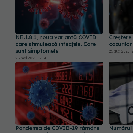
NB.1.8.1, noua variantă COVID
Creștere 
care stimulează infecțiile. Care
cazurilo
sunt simptomele
25 aug 2025, 2
28 mai 2025, 17:14
Pandemia de COVID-19 rămâne
Numărul 