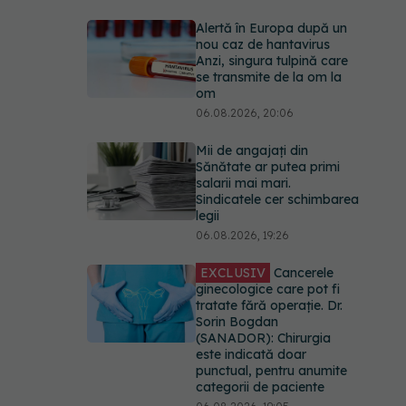
Alertă în Europa după un
nou caz de hantavirus
Anzi, singura tulpină care
se transmite de la om la
om
06.08.2026, 20:06
Mii de angajați din
Sănătate ar putea primi
salarii mai mari.
Sindicatele cer schimbarea
legii
06.08.2026, 19:26
EXCLUSIV
Cancerele
ginecologice care pot fi
tratate fără operație. Dr.
Sorin Bogdan
(SANADOR): Chirurgia
este indicată doar
punctual, pentru anumite
categorii de paciente