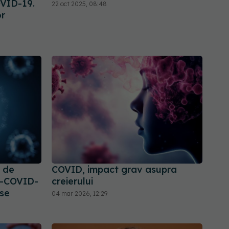
OVID-19.
22 oct 2025, 08:48
or
e de
COVID, impact grav asupra
ti-COVID-
creierului
 se
04 mar 2026, 12:29