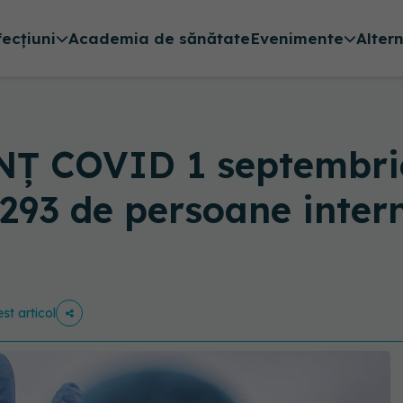
fecțiuni
Academia de sănătate
Evenimente
Alter
Ț COVID 1 septembrie
i 293 de persoane inter
st articol