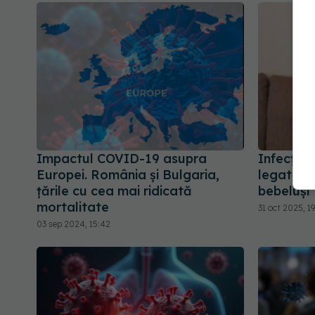
Impactul COVID-19 asupra
Infecția 
Europei. România și Bulgaria,
legată de
țările cu cea mai ridicată
bebeluși
mortalitate
31 oct 2025, 19
03 sep 2024, 15:42