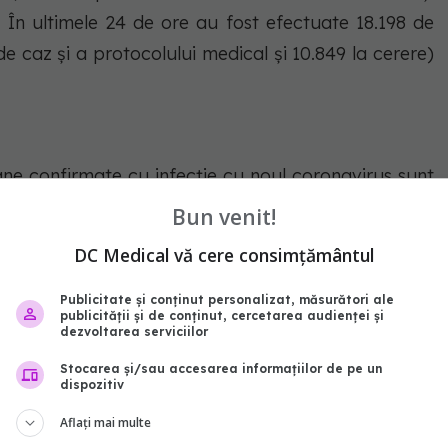
. În ultimele 24 de ore au fost efectuate 18.198 de
de caz și a protocolului medical și 10.849 la cerere)
oane confirmate cu infecție cu noul coronavirus sunt
 persoane se află în izolare instituționalizată. De
Bun venit!
lă în carantină la domiciliu, iar în carantină
DC Medical vă cere consimțământul
ne.
Publicitate și conținut personalizat, măsurători ale
publicității și de conținut, cercetarea audienței și
iknternate
dezvoltarea serviciilor
Stocarea și/sau accesarea informațiilor de pe un
abonează‑te!
dispozitiv
Aflați mai multe