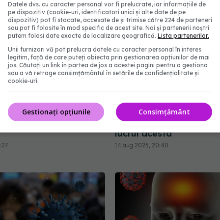
Datele dvs. cu caracter personal vor fi prelucrate, iar informațiile de
pe dispozitiv (cookie-uri, identificatori unici și alte date de pe
dispozitiv) pot fi stocate, accesate de și trimise către 224 de parteneri
sau pot fi folosite în mod specific de acest site. Noi și partenerii noștri
putem folosi date exacte de localizare geografică.
Lista partenerilor.
Unii furnizori vă pot prelucra datele cu caracter personal în interes
legitim, față de care puteți obiecta prin gestionarea opțiunilor de mai
jos. Căutați un link în partea de jos a acestei pagini pentru a gestiona
sau a vă retrage consimțământul în setările de confidențialitate și
cookie-uri.
cu COVID în sarcină,
Long COVID persistă mu
Gestionați opțiunile
Consimțământ
 risc dublu de autism la
vindecare. De ce se înt
lucrul acesta
:27
14 aug 2025, 20:40