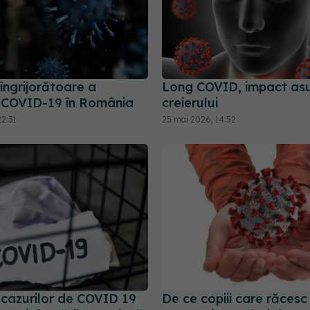
îngrijorătoare a
Long COVID, impact as
r COVID-19 în România
creierului
2:31
25 mai 2026, 14:52
cazurilor de COVID 19
De ce copiii care răcesc