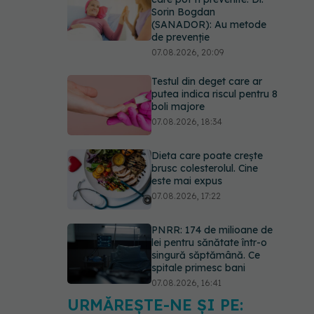
Sorin Bogdan
(SANADOR): Au metode
de prevenție
07.08.2026, 20:09
Testul din deget care ar
putea indica riscul pentru 8
boli majore
07.08.2026, 18:34
Dieta care poate crește
brusc colesterolul. Cine
este mai expus
07.08.2026, 17:22
PNRR: 174 de milioane de
lei pentru sănătate într-o
singură săptămână. Ce
spitale primesc bani
07.08.2026, 16:41
URMĂREȘTE-NE ȘI PE:
Ce spune culoarea ta