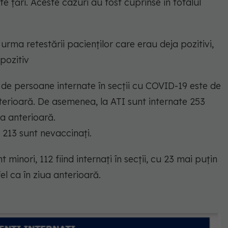
lte țări. Aceste cazuri au fost cuprinse în totalul
 urma retestării pacienților care erau deja pozitivi,
pozitiv
l de persoane internate în secții cu COVID-19 este de
terioară. De asemenea, la ATI sunt internate 253
ua anterioară.
, 213 sunt nevaccinați.
t minori, 112 fiind internați în secții, cu 23 mai puțin
fel ca în ziua anterioară.