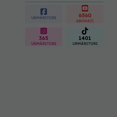
preferată despre vârsta
pe care o ai. Care este
"codul cromatic" al
6560
URMĂRITORI
generațiilor
ABONAȚI
07.08.2026, 21:29
365
1401
URMĂRITORI
URMĂRITORI