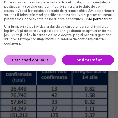
Datele dvs. cu caracter personal vor fi prelucrate, iar informațiile de
pe dispozitiv (cookie-uri, identificatori unici și alte date de pe
dispozitiv) pot fi stocate, accesate de și trimise către 224 de parteneri
sau pot fi folosite în mod specific de acest site. Noi și partenerii noștri
putem folosi date exacte de localizare geografică.
Lista partenerilor.
Unii furnizori vă pot prelucra datele cu caracter personal în interes
legitim, față de care puteți obiecta prin gestionarea opțiunilor de mai
jos. Căutați un link în partea de jos a acestei pagini pentru a gestiona
sau a vă retrage consimțământul în setările de confidențialitate și
cookie-uri.
Gestionați opțiunile
Consimțământ