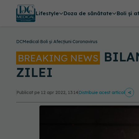
Lifestyle
Doza de sănătate
Boli și a
DCMedical
›
Boli și Afecțiuni
›
Coronavirus
BILANȚ
BREAKING NEWS
ZILEI
Publicat pe 12 apr 2022, 13:14
Distribuie acest articol