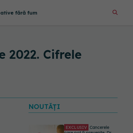
native fără fum
 2022. Cifrele
NOUTĂȚI
EXCLUSIV
Cancerele
care pot fi prevenite. Dr.