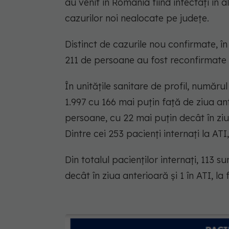
au venit în România fiind infectați în a
cazurilor noi nealocate pe județe.
Distinct de cazurile nou confirmate, în
211 de persoane au fost reconfirmate 
În unitățile sanitare de profil, număru
1.997 cu 166 mai puțin față de ziua an
persoane, cu 22 mai puțin decât în zi
Dintre cei 253 pacienți internați la ATI
Din totalul pacienților internați, 113 sun
decât în ziua anterioară și 1 în ATI, la 