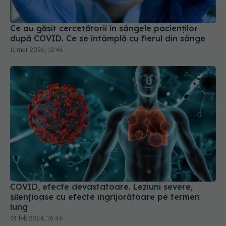
Ce au găsit cercetătorii în sângele pacienților
după COVID. Ce se întâmplă cu fierul din sânge
11 mar 2026, 12:46
COVID, efecte devastatoare. Leziuni severe,
silențioase cu efecte îngrijorătoare pe termen
lung
01 feb 2024, 16:46