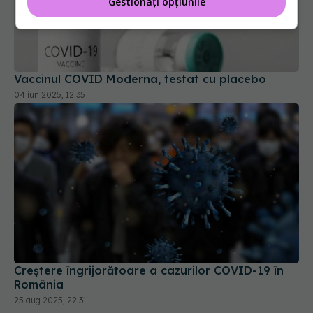
Gestionați opțiunile
Vaccinul COVID Moderna, testat cu placebo
04 iun 2025, 12:35
Creștere îngrijorătoare a cazurilor COVID-19 în
România
25 aug 2025, 22:31