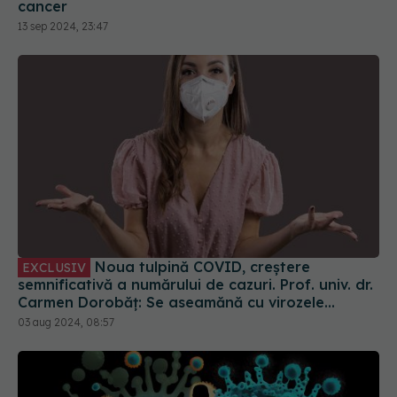
Noua tulpină COVID, creștere
EXCLUSIV
semnificativă a numărului de cazuri. Prof. univ. dr.
Carmen Dorobăț: Se aseamănă cu virozele
respiratorii. Nu necesită tratament simptomatic
03 aug 2024, 08:57