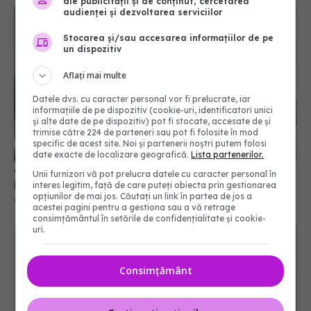
ale publicității și de conținut, cercetarea
audienței și dezvoltarea serviciilor
Stocarea și/sau accesarea informațiilor de pe
un dispozitiv
Aflați mai multe
Datele dvs. cu caracter personal vor fi prelucrate, iar
informațiile de pe dispozitiv (cookie-uri, identificatori unici
și alte date de pe dispozitiv) pot fi stocate, accesate de și
trimise către 224 de parteneri sau pot fi folosite în mod
COVID, încă un efect negativ. Duce la
specific de acest site. Noi și partenerii noștri putem folosi
hipertensiune arterială și boli cardiovasculare
date exacte de localizare geografică.
Lista partenerilor.
04 sep 2023, 09:32
Unii furnizori vă pot prelucra datele cu caracter personal în
interes legitim, față de care puteți obiecta prin gestionarea
opțiunilor de mai jos. Căutați un link în partea de jos a
acestei pagini pentru a gestiona sau a vă retrage
consimțământul în setările de confidențialitate și cookie-
uri.
Consimțământ