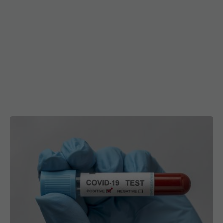
COVID, gripa și virusul sincițial
EXCLUSIV