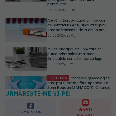
care se transmite de la om la om
06.08.2026, 20:06
Mii de angajați din Sănătate ar
putea primi salarii mai mari.
Sindicatele cer schimbarea legii
06.08.2026, 19:26
EXCLUSIV
Cancerele ginecologice
care pot fi tratate fără operație. Dr.
Sorin Bogdan (SANADOR): Chirurgia
este indicată doar punctual, pentru
anumite categorii de paciente
06.08.2026, 19:05
URMĂREȘTE-NE ȘI PE:
EXCLUSIV
Brahiterapie vs
radioterapie externă în cancerul
ginecologic. Dr. Sorin Bogdan
6560
(SANADOR) explică diferența și
URMĂRITORI
cum acționează tratamentul
ABONAȚI
06.08.2026, 22:49