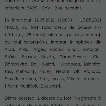
Până astăzi, 29.308 persoane diagnosticate cu
infecție cu SARS – CoV – 2 au decedat.
În intervalul 12.05.2021 (10:00) – 13.05.2021
(10:00) au fost raportate75 de decese (47
bărbați și 28 femei), ale unor pacienți infectați
cu noul coronavirus, internați în spitalele din
Alba, Arad, Argeș, Bacău, Bihor, Botoșani,
Brăila, Brașov, Buzău, Caraș-Severin, Cluj,
Dâmbovița, Dolj, Galați, Hunedoara, Ialomița,
Iași, Mehedinți, Mureș, Neamț, Olt, Prahova,
Sibiu,Teleorman, Timiș, Vaslui, Vâlcea, Vrancea,
Ilfov și Municipiul București.
Dintre acestea, 2 decese au fost înregistrate la
categoria de vârstă 40-49 ani, 8 decese la