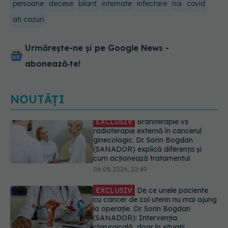
persoane
decese
bilant
internate
infectare
noi
covid
ati cazuri
Urmărește-ne și pe Google News -
abonează‑te!
NOUTĂȚI
EXCLUSIV
De ce unele paciente
cu cancer de col uterin nu mai ajung
la operație. Dr. Sorin Bogdan
(SANADOR): Intervenția
chirurgicală, doar în situații
particulare
06.08.2026, 20:45
Alertă în Europa după un nou caz
de hantavirus Anzi, singura tulpină