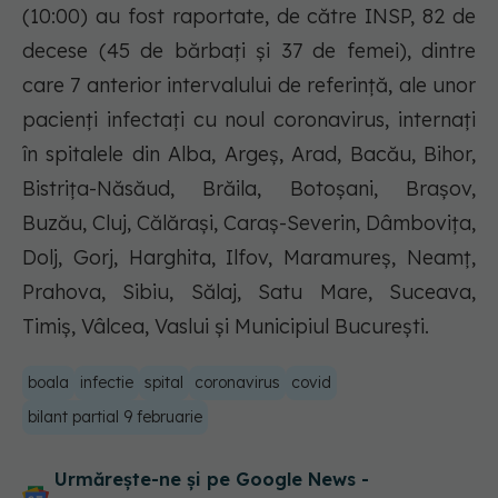
(10:00) au fost raportate, de către INSP, 82 de
decese (45 de bărbați și 37 de femei), dintre
care 7 anterior intervalului de referință, ale unor
pacienți infectați cu noul coronavirus, internați
în spitalele din Alba, Argeş, Arad, Bacău, Bihor,
Bistrița-Năsăud, Brăila, Botoşani, Brașov,
Buzău, Cluj, Călărași, Caraș-Severin, Dâmboviţa,
Dolj, Gorj, Harghita, Ilfov, Maramureș, Neamţ,
Prahova, Sibiu, Sălaj, Satu Mare, Suceava,
Timiș, Vâlcea, Vaslui și Municipiul București.
boala
infectie
spital
coronavirus
covid
bilant partial 9 februarie
Urmărește-ne și pe Google News -