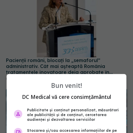
Pacienții români, blocați la „semaforul”
administrativ. Cât mai așteaptă România
tratamentele inovatoare deja aprobate în
Europa
05 aug 2026, 12:33
Bun venit!
DC Medical vă cere consimțământul
Publicitate și conținut personalizat, măsurători
ale publicității și de conținut, cercetarea
audienței și dezvoltarea serviciilor
Stocarea și/sau accesarea informațiilor de pe