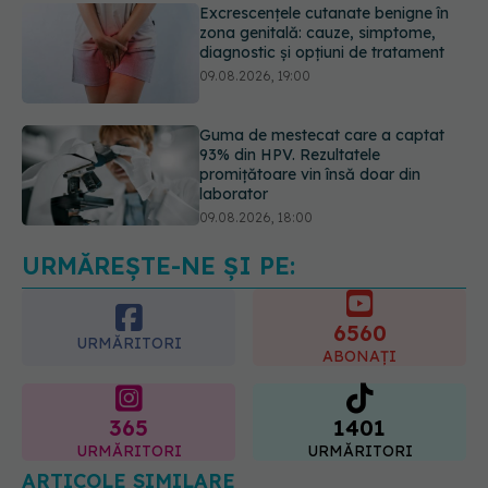
Guma de mestecat care a captat
93% din HPV. Rezultatele
promițătoare vin însă doar din
laborator
09.08.2026, 18:00
Nu trebuie să mănânci mai puțin ca
să slăbești? Dieta care reduce cu
30% „energia” din fiecare gram de
mâncare
10.08.2026, 08:40
URMĂREȘTE-NE ȘI PE:
6560
URMĂRITORI
ABONAȚI
365
1401
URMĂRITORI
URMĂRITORI
ARTICOLE SIMILARE