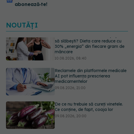
abonează‑te!
NOUTĂȚI
Reclamele din platformele medicale
AI pot influența prescrierea
medicamentelor
09.08.2026, 21:00
De ce nu trebuie să cureți vinetele.
Ce conține, de fapt, coaja lor
09.08.2026, 20:00
Excrescențele cutanate benigne în
zona genitală: cauze, simptome,
diagnostic și opțiuni de tratament
09.08.2026, 19:00