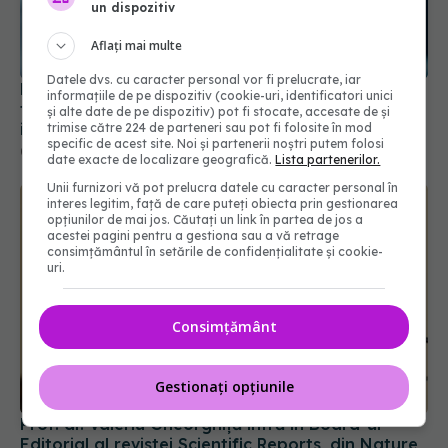
un dispozitiv
Aflați mai multe
Datele dvs. cu caracter personal vor fi prelucrate, iar
Pacienții ar putea avea acces mai rapid la
informațiile de pe dispozitiv (cookie-uri, identificatori unici
tratamente. UNIFARM anunță un parteneriat
și alte date de pe dispozitiv) pot fi stocate, accesate de și
important
trimise către 224 de parteneri sau pot fi folosite în mod
specific de acest site. Noi și partenerii noștri putem folosi
04 aug 2026, 12:30
date exacte de localizare geografică.
Lista partenerilor.
Unii furnizori vă pot prelucra datele cu caracter personal în
interes legitim, față de care puteți obiecta prin gestionarea
opțiunilor de mai jos. Căutați un link în partea de jos a
acestei pagini pentru a gestiona sau a vă retrage
consimțământul în setările de confidențialitate și cookie-
uri.
Consimțământ
Gestionați opțiunile
Prof. dr. Valeriu Gheorghiță intră în Board-ul
Editorial al revistei Scientific Reports, din Nature