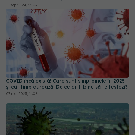
mult riscul de spitalizare
15 sep 2024, 22:33
COVID încă există! Care sunt simptomele în 2025
și cât timp durează. De ce ar fi bine să te testezi?
07 mai 2025, 11:08