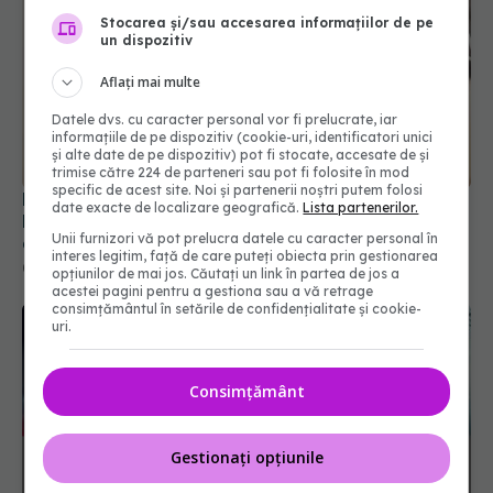
Stocarea și/sau accesarea informațiilor de pe
un dispozitiv
Aflați mai multe
Datele dvs. cu caracter personal vor fi prelucrate, iar
informațiile de pe dispozitiv (cookie-uri, identificatori unici
și alte date de pe dispozitiv) pot fi stocate, accesate de și
trimise către 224 de parteneri sau pot fi folosite în mod
specific de acest site. Noi și partenerii noștri putem folosi
Long-COVID lovește femeile mai mult decât
date exacte de localizare geografică.
Lista partenerilor.
bărbații. Efectul secundar care apare la femeile
Unii furnizori vă pot prelucra datele cu caracter personal în
de peste 40 de ani
interes legitim, față de care puteți obiecta prin gestionarea
06 feb 2025, 21:25
opțiunilor de mai jos. Căutați un link în partea de jos a
acestei pagini pentru a gestiona sau a vă retrage
consimțământul în setările de confidențialitate și cookie-
uri.
Consimțământ
Gestionați opțiunile