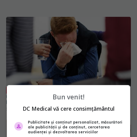
Medicamentul banal pentru răceli sau
EXCLUSIV
Bun venit!
infecții, nociv pentru sănătate. Anca Crupariu:
Efect dramatic
DC Medical vă cere consimțământul
21 noi 2023, 18:11
Publicitate și conținut personalizat, măsurători
ale publicității și de conținut, cercetarea
audienței și dezvoltarea serviciilor