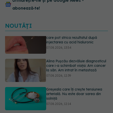
Urmărește-ne și pe Google News -
abonează‑te!
NOUTĂȚI
Alina Pușcău dezvăluie diagnosticul
care i-a schimbat viața: Am cancer
la sân. Am intrat în metastază
07.08.2026, 12:39
Greșeala care îți crește tensiunea
arterială. Nu este doar sarea din
solniță
07.08.2026, 12:14
Schimbare majoră la examenul de
medic specialist din 2026. Toți
candidații vor avea aceleași