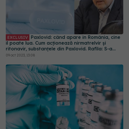
Paxlovid: când apare în România, cine
EXCLUSIV
îl poate lua. Cum acționează nirmatrelvir și
ritonavir, substanțele din Paxlovid. Rafila: S-a
semnat contractul. Va fi disponibil la
09 oct 2023, 13:08
recomandarea medicului