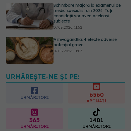
subiecte
07.08.2026, 11:52
Ashwagandha: 4 efecte adverse
potențial grave
07.08.2026, 11:03
Ți-ai mărit buzele? Cele 4 greșeli
care pot strica rezultatul după
injectarea cu acid hialuronic
07.08.2026, 13:54
URMĂREȘTE-NE ȘI PE:
6560
URMĂRITORI
ABONAȚI
365
1401
URMĂRITORI
URMĂRITORI