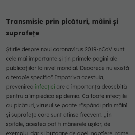
Transmisie prin picături, mâini și
suprafețe
Știrile despre noul coronavirus 2019-nCoV sunt
cele mai importante și țin primele pagini ale
publicațiilor la nivel mondial. Deoarece nu există
o terapie specifică împotriva acestuia,
prevenirea
infecției
are o importanță deosebită
pentru a împiedica epidemia. Ca toate infecțiile
cu picături, virusul se poate răspândi prin mâini
și suprafețe care sunt atinse frecvent. „În
spitale, acestea pot fi mânerele ușilor, de
exemplu, dar și butoane de apel, noptiere, rame