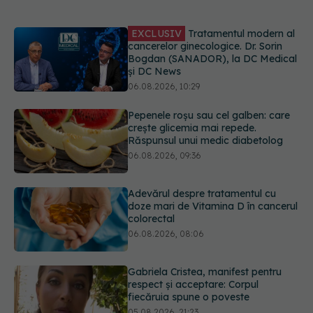
Pepenele roșu sau cel galben: care
crește glicemia mai repede.
Răspunsul unui medic diabetolog
06.08.2026, 09:36
Adevărul despre tratamentul cu
doze mari de Vitamina D în cancerul
colorectal
06.08.2026, 08:06
Gabriela Cristea, manifest pentru
respect și acceptare: Corpul
fiecăruia spune o poveste
05.08.2026, 21:23
Prof. dr. Valeriu Gheorghiță intră în
Board-ul Editorial al revistei
Scientific Reports, din Nature
Portfolio