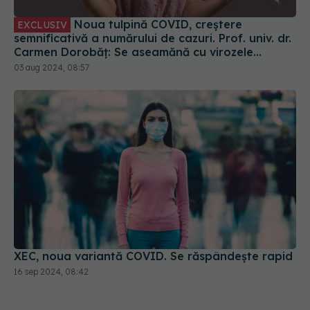
Noua tulpină COVID, creștere
EXCLUSIV
semnificativă a numărului de cazuri. Prof. univ. dr.
Carmen Dorobăț: Se aseamănă cu virozele
respiratorii. Nu necesită tratament simptomatic
03 aug 2024, 08:57
XEC, noua variantă COVID. Se răspândește rapid
16 sep 2024, 08:42