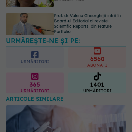
05.08.2026, 21:09
EXCLUSIV
Tratamentul modern al
cancerelor ginecologice. Dr. Sorin
Bogdan (SANADOR), la DC Medical
și DC News
06.08.2026, 10:29
URMĂREȘTE-NE ȘI PE:
6560
URMĂRITORI
ABONAȚI
365
1401
URMĂRITORI
URMĂRITORI
ARTICOLE SIMILARE