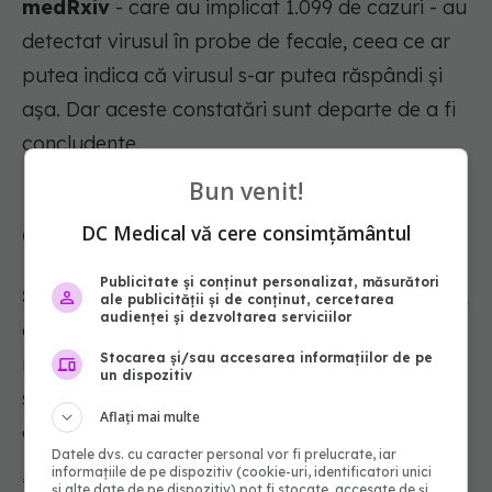
medRxiv
- care au implicat 1.099 de cazuri - au
detectat virusul în probe de fecale, ceea ce ar
putea indica că virusul s-ar putea răspândi și
așa. Dar aceste constatări sunt departe de a fi
concludente.
Bun venit!
DC Medical vă cere consimțământul
Cât durează boala
Publicitate și conținut personalizat, măsurători
Studiul publicat în JAMA
a arătat că, în medie,
ale publicității și de conținut, cercetarea
audienței și dezvoltarea serviciilor
oamenii ajung să aibă probleme grave de
Stocarea și/sau accesarea informațiilor de pe
respirație în cinci - opti zile de la debutul
un dispozitiv
simptomelor, dar nu a putut stabili o perioadă
Aflați mai multe
critică pentru decese.
Datele dvs. cu caracter personal vor fi prelucrate, iar
informațiile de pe dispozitiv (cookie-uri, identificatori unici
Însă, un studiu anterior,
publicat în Journal of
și alte date de pe dispozitiv) pot fi stocate, accesate de și