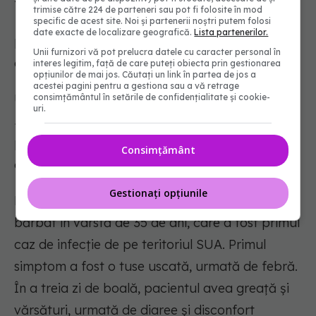
trimise către 224 de parteneri sau pot fi folosite în mod
Medical Virology
, a arătat că, în medie,
specific de acest site. Noi și partenerii noștri putem folosi
date exacte de localizare geografică.
Lista partenerilor.
persoanele infectate au decedat în termen de
Unii furnizori vă pot prelucra datele cu caracter personal în
circa 14 zile de la debutul bolii.
interes legitim, față de care puteți obiecta prin gestionarea
opțiunilor de mai jos. Căutați un link în partea de jos a
acestei pagini pentru a gestiona sau a vă retrage
Un raport de caz,
publicat în New England
consimțământul în setările de confidențialitate și cookie-
uri.
Journal of Medicine
, a oferit, de asemenea, o
privire asupra modului în care infecția
Consimțământ
coronavirus afectează organismul în timp.
Gestionați opțiunile
Raportul a examinat datele medicale ale unui
bărbat în vârstă de 35 de ani, care a fost primul
caz de infecție de pe teritoriul SUA. Primul
simptom a fost o tuse uscată, urmată de febră.
În a treia zi de boală, pacientul avea greață și
vărsături, urmată de diaree și disconfort