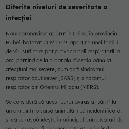
Diferite niveluri de severitate a
infecției
Noul coronavirus apărut în China, în provincia
Hubei, botezat COVID-19, aparține unei familii
de virusuri care pot provoca boli respiratorii la
om, pornind de la o banală răceală până la
afecțiuni mai severe, cum ar fi sindromul
respirator acut sever (SARS) și sindromul
respirator din Orientul Mijlociu (MERS).
Se consideră că acest coronavirus a „sărit" la
un om dintr-o sursă animală încă neidentificată,
și că se răspândește în principal prin picături de
salivă, cum ar fi cele generate atunci când o