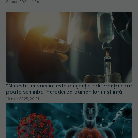
04 aug 2024, 11:26
"Nu este un vaccin, este o injecție": diferența care
poate schimba încrederea oamenilor în știință
18 mar 2025, 20:21