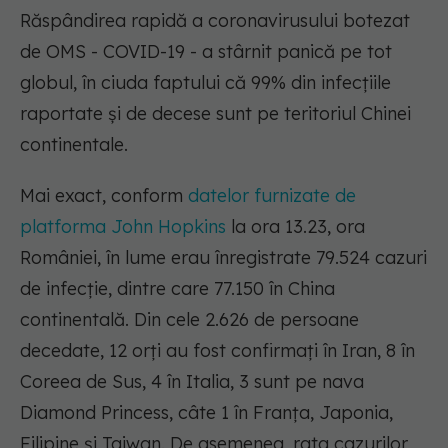
Răspândirea rapidă a coronavirusului botezat
de OMS - COVID-19 - a stârnit panică pe tot
globul, în ciuda faptului că 99% din infecțiile
raportate și de decese sunt pe teritoriul Chinei
continentale.
Mai exact, conform
datelor furnizate de
platforma John Hopkins
la ora 13.23, ora
României, în lume erau înregistrate 79.524 cazuri
de infecție, dintre care 77.150 în China
continentală. Din cele 2.626 de persoane
decedate, 12 orți au fost confirmați în Iran, 8 în
Coreea de Sus, 4 în Italia, 3 sunt pe nava
Diamond Princess, câte 1 în Franța, Japonia,
Filipine și Taiwan. De asemenea, rata cazurilor