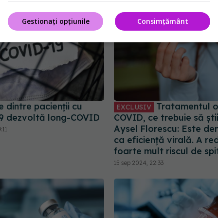
Gestionați opțiunile
Consimțământ
dintre pacienții cu
Tratamentul or
EXCLUSIV
9 dezvoltă long-COVID
COVID, ce trebuie să știi.
Aysel Florescu: Este d
:11
ca eficiență virală. A re
foarte mult riscul de spi
15 sep 2024, 22:33