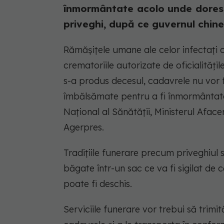
înmormântate acolo unde doresc f
priveghi, după ce guvernul chine
Rămăşiţele umane ale celor infectaţi c
crematoriile autorizate de oficialităţi
s-a produs decesul, cadavrele nu vor fi 
îmbălsămate pentru a fi înmormântate,
Naţional al Sănătăţii, Ministerul Afacer
Agerpres.
Tradiţiile funerare precum priveghiul s
băgate într-un sac ce va fi sigilat de c
poate fi deschis.
Serviciile funerare vor trebui să trimi