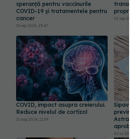
speranță pentru vaccinurile
transmit
COVID-19 și tratamentele pentru
proprietă
cancer
02 sep 2024, 
13 sep 2024, 23:47
COVID, impact asupra creierului.
Sipaviba
Reduce nivelul de cortizol
previne 
AstraZen
21 aug 2024, 12:59
aprobare
02 iul 2024, 1