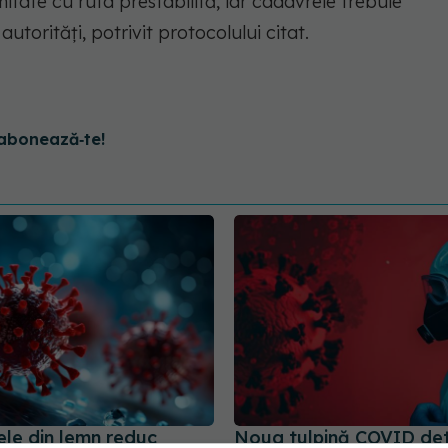
itate cu ruta prestabilită, iar cadavrele trebuie
utorităţi, potrivit protocolului citat.
abonează‑te!
ele din lemn reduc
Noua tulpină COVID de