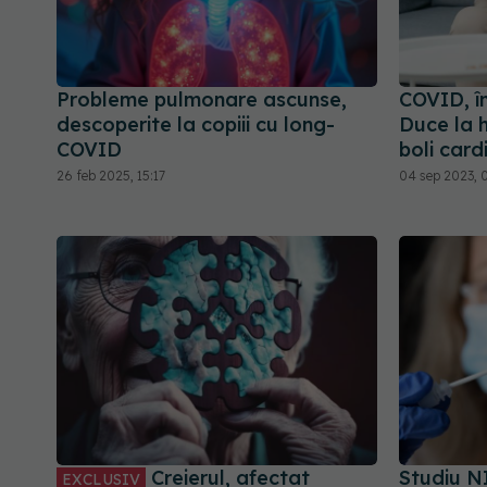
Probleme pulmonare ascunse,
COVID, în
descoperite la copiii cu long-
Duce la h
COVID
boli car
26 feb 2025, 15:17
04 sep 2023, 
Creierul, afectat
Studiu N
EXCLUSIV