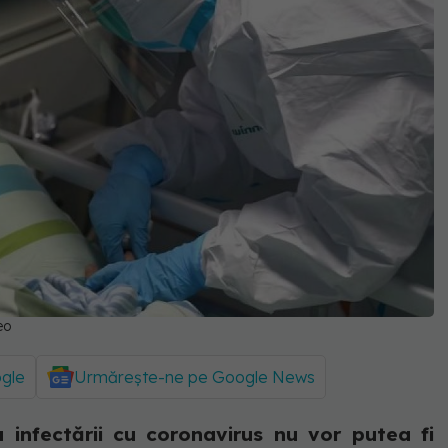
eo
ogle
Urmărește-ne pe Google News
infectării cu coronavirus nu vor putea fi