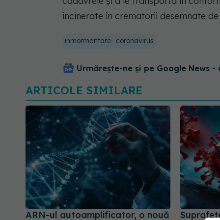
cadavrele şi a le transporta în conform
incinerate în crematorii desemnate de a
inmormantare
coronavirus
Urmărește-ne și pe Google News - 
ARTICOLE SIMILARE
ARN-ul autoamplificator, o nouă
Suprafeț