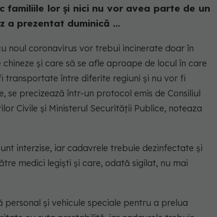
amiliile lor şi nici nu vor avea parte de un
z a prezentat duminică ...
u noul coronavirus vor trebui incinerate doar în
le chineze şi care să se afle aproape de locul în care
transportate între diferite regiuni şi nu vor fi
 se precizează într-un protocol emis de Consiliul
ilor Civile şi Ministerul Securităţii Publice, noteaza
unt interzise, iar cadavrele trebuie dezinfectate şi
ătre medici legişti şi care, odată sigilat, nu mai
tă personal şi vehicule speciale pentru a prelua