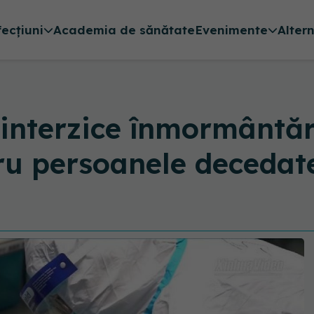
fecțiuni
Academia de sănătate
Evenimente
Alter
interzice înmormântări
tru persoanele decedat