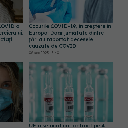
COVID a
Cazurile COVID-19, în creștere în
reierului.
Europa: Doar jumătate dintre
ctați
țări au raportat decesele
cauzate de COVID
08 sep 2023, 15:40
a
UE a semnat un contract pe 4