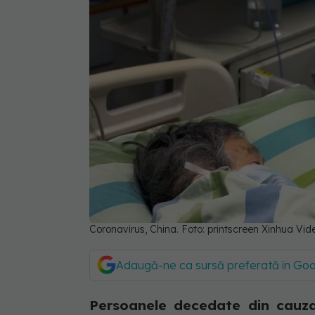
Coronavirus, China. Foto: printscreen Xinhua Vid
Adaugă-ne ca sursă preferată în Go
Persoanele decedate din cauza 