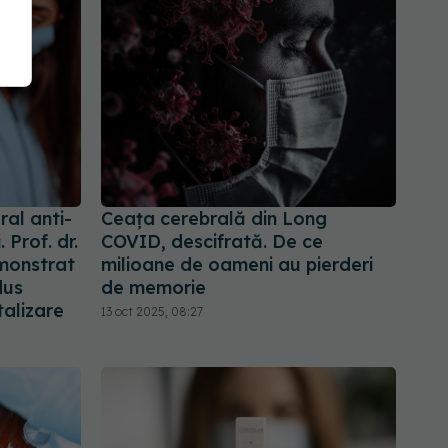
al anti-
Ceața cerebrală din Long
 Prof. dr.
COVID, descifrată. De ce
emonstrat
milioane de oameni au pierderi
dus
de memorie
talizare
13 oct 2025, 08:27