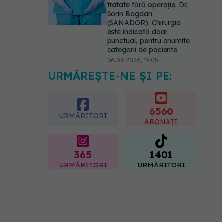
tratate fără operație. Dr.
Sorin Bogdan
(SANADOR): Chirurgia
este indicată doar
punctual, pentru anumite
categorii de paciente
06.08.2026, 19:05
URMĂREȘTE-NE ȘI PE:
EXCLUSIV
Brahiterapie
vs radioterapie externă în
cancerul ginecologic. Dr.
Sorin Bogdan (SANADOR)
6560
URMĂRITORI
explică diferența și cum
ABONAȚI
acționează tratamentul
06.08.2026, 22:49
365
1401
URMĂRITORI
URMĂRITORI