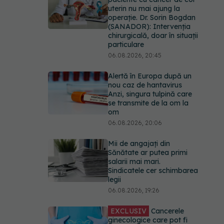
uterin nu mai ajung la
operație. Dr. Sorin Bogdan
(SANADOR): Intervenția
chirurgicală, doar în situații
particulare
06.08.2026, 20:45
Alertă în Europa după un
nou caz de hantavirus
Anzi, singura tulpină care
se transmite de la om la
om
06.08.2026, 20:06
Mii de angajați din
Sănătate ar putea primi
salarii mai mari.
Sindicatele cer schimbarea
legii
06.08.2026, 19:26
EXCLUSIV
Cancerele
ginecologice care pot fi