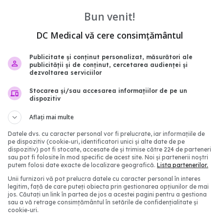
erea COVID. Au
creșteri ale spitalizărilor
Bun venit!
ți antivirale naturale
recomandă vaccinarea 
purtarea măștii
14:49
DC Medical vă cere consimțământul
06 iun 2025, 16:44
Publicitate și conținut personalizat, măsurători ale
publicității și de conținut, cercetarea audienței și
dezvoltarea serviciilor
Stocarea și/sau accesarea informațiilor de pe un
dispozitiv
Aflați mai multe
Datele dvs. cu caracter personal vor fi prelucrate, iar informațiile de
pe dispozitiv (cookie-uri, identificatori unici și alte date de pe
dispozitiv) pot fi stocate, accesate de și trimise către 224 de parteneri
sau pot fi folosite în mod specific de acest site. Noi și partenerii noștri
rt, medicamentul care
Creștere semnificativă 
putem folosi date exacte de localizare geografică.
Lista partenerilor.
COVID de la
cazurilor noi de COVID-
Unii furnizori vă pot prelucra datele cu caracter personal în interes
eca, a primit o
legitim, față de care puteți obiecta prin gestionarea opțiunilor de mai
04 iun 2025, 18:29
jos. Căutați un link în partea de jos a acestei pagini pentru a gestiona
 de la EMA
sau a vă retrage consimțământul în setările de confidențialitate și
cookie-uri.
2:22