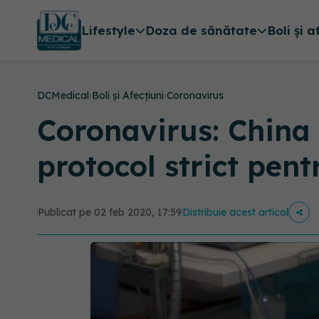
Lifestyle
Doza de sănătate
Boli și a
DCMedical
›
Boli și Afecțiuni
›
Coronavirus
Coronavirus: China 
protocol strict pen
Publicat pe 02 feb 2020, 17:59
Distribuie acest articol