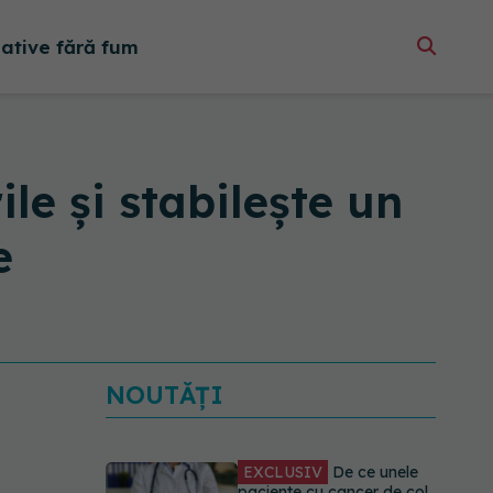
native fără fum
le şi stabileşte un
e
NOUTĂȚI
EXCLUSIV
De ce unele
paciente cu cancer de col