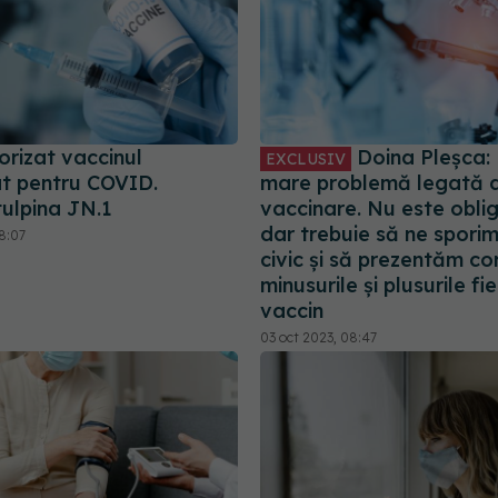
orizat vaccinul
Doina Pleșca: 
EXCLUSIV
at pentru COVID.
mare problemă legată 
tulpina JN.1
vaccinare. Nu este oblig
dar trebuie să ne sporim 
8:07
civic și să prezentăm co
minusurile și plusurile fi
vaccin
03 oct 2023, 08:47