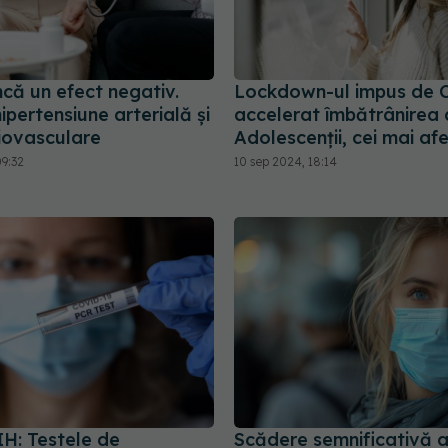
că un efect negativ.
Lockdown-ul impus de 
ipertensiune arterială și
accelerat îmbătrânirea c
diovasculare
Adolescenții, cei mai afe
09:32
10 sep 2024, 18:14
IH: Testele de
Scădere semnificativă 