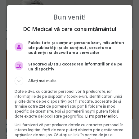
Bun venit!
Vaccinul COVID Moderna, testat cu placebo
04 iun 2025, 12:35
DC Medical vă cere consimțământul
Publicitate și conținut personalizat, măsurători
ale publicității și de conținut, cercetarea
audienței și dezvoltarea serviciilor
Stocarea și/sau accesarea informațiilor de pe
un dispozitiv
Aflați mai multe
Datele dvs. cu caracter personal vor fi prelucrate, iar
informațiile de pe dispozitiv (cookie-uri, identificatori unici
și alte date de pe dispozitiv) pot fi stocate, accesate de și
trimise către 224 de parteneri sau pot fi folosite în mod
Ai rămas fără miros după COVID? Cât timp poate
specific de acest site. Noi și partenerii noștri putem folosi
persista problema
date exacte de localizare geografică.
Lista partenerilor.
25 sep 2025, 22:40
Unii furnizori vă pot prelucra datele cu caracter personal în
interes legitim, față de care puteți obiecta prin gestionarea
opțiunilor de mai jos. Căutați un link în partea de jos a