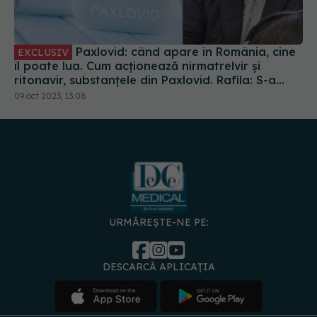
Paxlovid: când apare în România, cine
EXCLUSIV
îl poate lua. Cum acționează nirmatrelvir și
ritonavir, substanțele din Paxlovid. Rafila: S-a
semnat contractul. Va fi disponibil la
09 oct 2023, 13:08
recomandarea medicului
URMĂREȘTE-NE PE:
DESCARCĂ APLICAȚIA
spre
Medici și
Politica de
Politica
Gestionați
Contact
Declarați