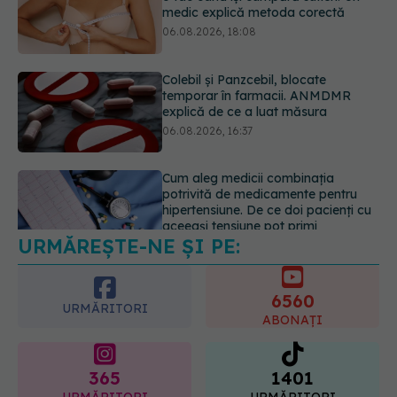
temporar în farmacii. ANMDMR
explică de ce a luat măsura
06.08.2026, 16:37
Cum aleg medicii combinația
potrivită de medicamente pentru
hipertensiune. De ce doi pacienți cu
aceeași tensiune pot primi
tratamente diferite
06.08.2026, 16:19
URMĂREȘTE-NE ȘI PE:
Mii de angajați din Sănătate ar
putea primi salarii mai mari.
Sindicatele cer schimbarea legii
6560
06.08.2026, 19:26
URMĂRITORI
ABONAȚI
365
1401
URMĂRITORI
URMĂRITORI
ARTICOLE SIMILARE