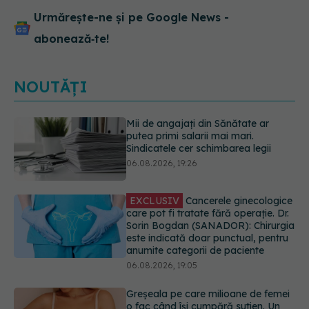
Urmărește-ne și pe Google News -
abonează‑te!
NOUTĂȚI
EXCLUSIV
Cancerele ginecologice
care pot fi tratate fără operație. Dr.
Sorin Bogdan (SANADOR): Chirurgia
este indicată doar punctual, pentru
anumite categorii de paciente
06.08.2026, 19:05
Greșeala pe care milioane de femei
o fac când își cumpără sutien. Un
medic explică metoda corectă
06.08.2026, 18:08
Colebil și Panzcebil, blocate