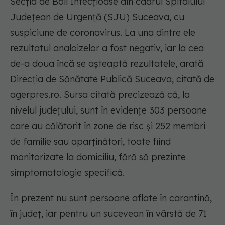
Secţia de Boli Infecţioase din cadrul Spitalului
Judeţean de Urgenţă (SJU) Suceava, cu
suspiciune de coronavirus. La una dintre ele
rezultatul analoizelor a fost negativ, iar la cea
de-a doua încă se așteaptă rezultatele, arată
Direcția de Sănătate Publică Suceava, citată de
agerpres.ro. Sursa citată precizează că, la
nivelul judeţului, sunt în evidenţe 303 persoane
care au călătorit în zone de risc şi 252 membri
de familie sau aparţinători, toate fiind
monitorizate la domiciliu, fără să prezinte
simptomatologie specifică.
În prezent nu sunt persoane aflate în carantină,
în judeţ, iar pentru un sucevean în vârstă de 71