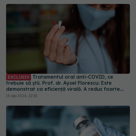
Tratamentul oral anti-COVID, ce
EXCLUSIV
trebuie să știi. Prof. dr. Aysel Florescu: Este
demonstrat ca eficiență virală. A redus foarte
mult riscul de spitalizare
15 sep 2024, 22:33