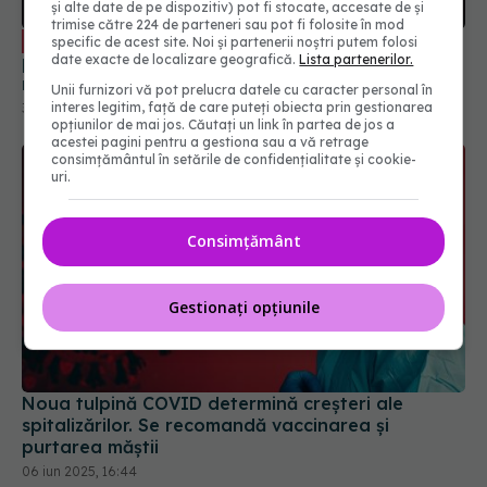
mai multe forme de psihoză, de demență. E o
și alte date de pe dispozitiv) pot fi stocate, accesate de și
trimise către 224 de parteneri sau pot fi folosite în mod
accelerare a unor fenomene care păreau să fie
30 aug 2023, 20:55
specific de acest site. Noi și partenerii noștri putem folosi
într-un ritm mai lent
date exacte de localizare geografică.
Lista partenerilor.
Unii furnizori vă pot prelucra datele cu caracter personal în
interes legitim, față de care puteți obiecta prin gestionarea
opțiunilor de mai jos. Căutați un link în partea de jos a
acestei pagini pentru a gestiona sau a vă retrage
consimțământul în setările de confidențialitate și cookie-
uri.
Consimțământ
Gestionați opțiunile
Noua tulpină COVID determină creșteri ale
spitalizărilor. Se recomandă vaccinarea și
purtarea măștii
06 iun 2025, 16:44