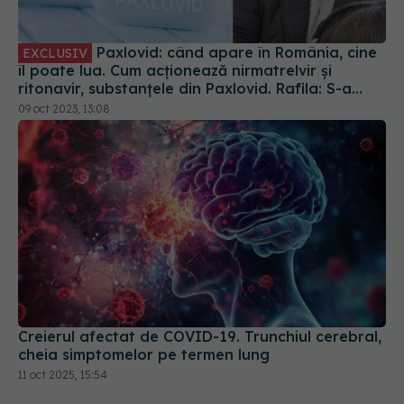
îl poate lua. Cum acționează nirmatrelvir și
ritonavir, substanțele din Paxlovid. Rafila: S-a
semnat contractul. Va fi disponibil la
09 oct 2023, 13:08
recomandarea medicului
Creierul afectat de COVID-19. Trunchiul cerebral,
cheia simptomelor pe termen lung
11 oct 2025, 15:54