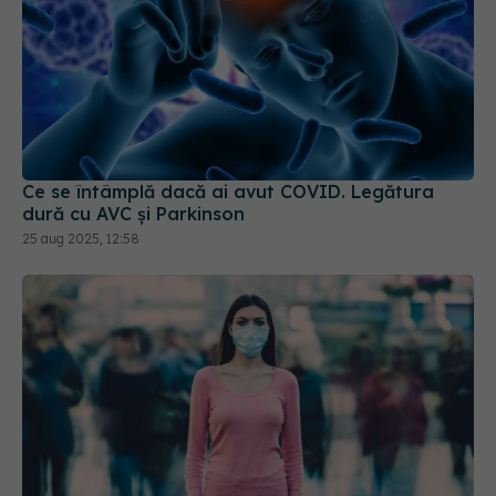
Ce se întâmplă dacă ai avut COVID. Legătura
dură cu AVC și Parkinson
25 aug 2025, 12:58
XEC, noua variantă COVID. Se răspândește rapid
16 sep 2024, 08:42