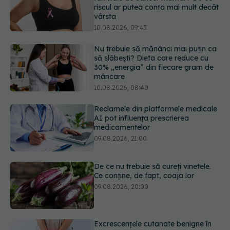
să slăbești? Dieta care reduce cu
30% „energia” din fiecare gram de
mâncare
10.08.2026, 08:40
Reclamele din platformele medicale
AI pot influența prescrierea
medicamentelor
09.08.2026, 21:00
De ce nu trebuie să cureți vinetele.
Ce conține, de fapt, coaja lor
09.08.2026, 20:00
Excrescențele cutanate benigne în
zona genitală: cauze, simptome,
diagnostic și opțiuni de tratament
09.08.2026, 19:00
URMĂREȘTE-NE ȘI PE:
Sânii densi sau antecedente