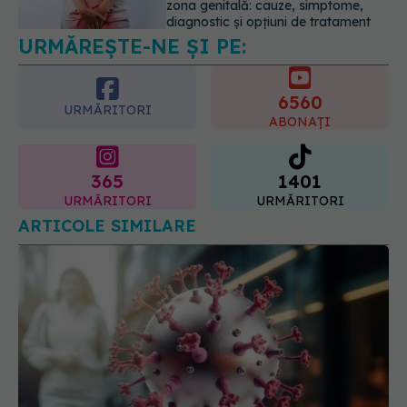
familiale de cancer mamar? De ce
riscul ar putea conta mai mult decât
6560
vârsta
URMĂRITORI
ABONAȚI
10.08.2026, 09:43
365
1401
URMĂRITORI
URMĂRITORI
ARTICOLE SIMILARE
Boala fatală asociată cu COVID. Poate fi