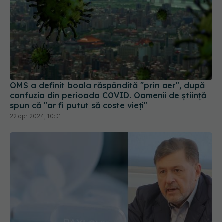
OMS a definit boala răspândită "prin aer", după
confuzia din perioada COVID. Oamenii de știință
spun că "ar fi putut să coste vieți"
22 apr 2024, 10:01
Paxlovid: când apare în România, cine
EXCLUSIV