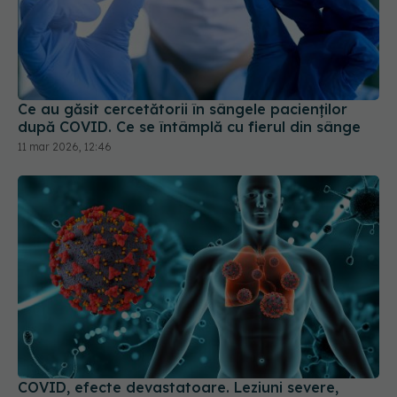
Ce au găsit cercetătorii în sângele pacienților
după COVID. Ce se întâmplă cu fierul din sânge
11 mar 2026, 12:46
COVID, efecte devastatoare. Leziuni severe,
silențioase cu efecte îngrijorătoare pe termen
lung
01 feb 2024, 16:46