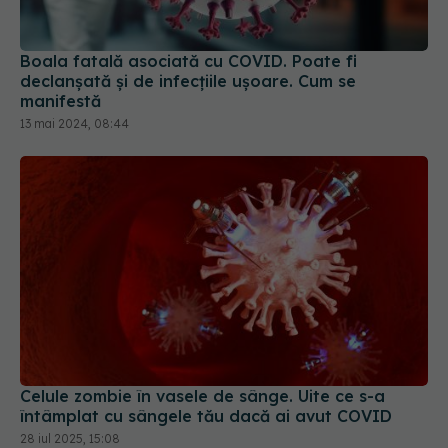
declanșată și de infecțiile ușoare. Cum se
manifestă
13 mai 2024, 08:44
Celule zombie în vasele de sânge. Uite ce s-a
întâmplat cu sângele tău dacă ai avut COVID
28 iul 2025, 15:08