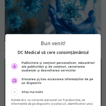
COVID, impact pe termen lung asupra sistemului
imunitar. Schimbările sunt semnificative
04 aug 2024, 11:26
Bun venit!
DC Medical vă cere consimțământul
Publicitate și conținut personalizat, măsurători
ale publicității și de conținut, cercetarea
audienței și dezvoltarea serviciilor
Stocarea și/sau accesarea informațiilor de pe
un dispozitiv
Aflați mai multe
Creierul, afectat dramatic de
EXCLUSIV
Datele dvs. cu caracter personal vor fi prelucrate, iar
pandemia de COVID. Valentin-Veron Toma: Sunt
informațiile de pe dispozitiv (cookie-uri, identificatori unici