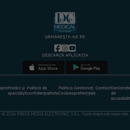
URMĂREȘTE-NE PE:
DESCARCĂ APLICAȚIA
spre
Medici și
Politica de
Politica
Gestionați
Contact
Declarați
specialiști
confidențialitate
Cookies
preferințele
de
accesibili
© 2026 PRESS MEDIA ELECTRONIC S.R.L. Toate drepturile rezervate