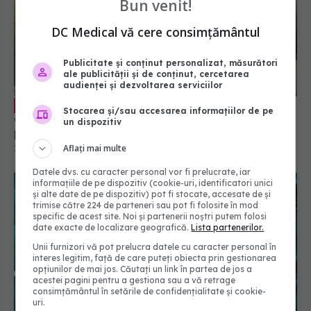
Bun venit!
DC Medical vă cere consimțământul
Publicitate și conținut personalizat, măsurători
ale publicității și de conținut, cercetarea
audienței și dezvoltarea serviciilor
Greșeala mortală pe care o facem
EXCLUSIV
Stocarea și/sau accesarea informațiilor de pe
când suntem răciți. Adrian Marinescu: Le luăm ca
un dispozitiv
pe bomboane
Aflați mai multe
14 dec 2023, 15:44
Datele dvs. cu caracter personal vor fi prelucrate, iar
informațiile de pe dispozitiv (cookie-uri, identificatori unici
și alte date de pe dispozitiv) pot fi stocate, accesate de și
trimise către 224 de parteneri sau pot fi folosite în mod
specific de acest site. Noi și partenerii noștri putem folosi
date exacte de localizare geografică.
Lista partenerilor.
Unii furnizori vă pot prelucra datele cu caracter personal în
interes legitim, față de care puteți obiecta prin gestionarea
opțiunilor de mai jos. Căutați un link în partea de jos a
acestei pagini pentru a gestiona sau a vă retrage
consimțământul în setările de confidențialitate și cookie-
uri.