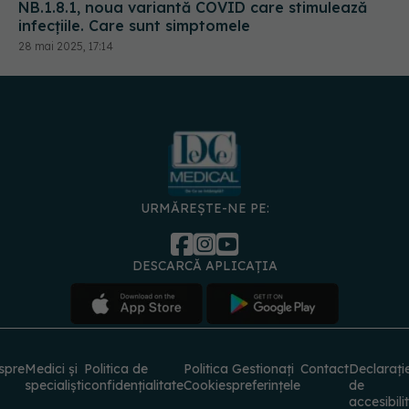
NB.1.8.1, noua variantă COVID care stimulează
infecțiile. Care sunt simptomele
28 mai 2025, 17:14
URMĂREȘTE-NE PE:
DESCARCĂ APLICAȚIA
spre
Medici și
Politica de
Politica
Gestionați
Contact
Declarați
specialiști
confidențialitate
Cookies
preferințele
de
accesibili