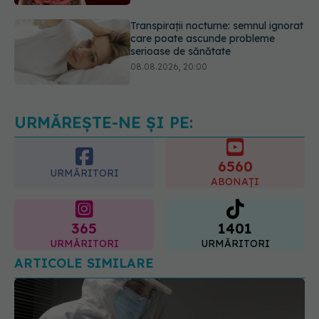
serioase de sănătate
08.08.2026, 20:00
Cum folosești uleiul esențial de
rozmarin pentru a opri căderea
părului
09.08.2026, 11:00
URMĂREȘTE-NE ȘI PE:
6560
URMĂRITORI
ABONAȚI
365
1401
URMĂRITORI
URMĂRITORI
ARTICOLE SIMILARE