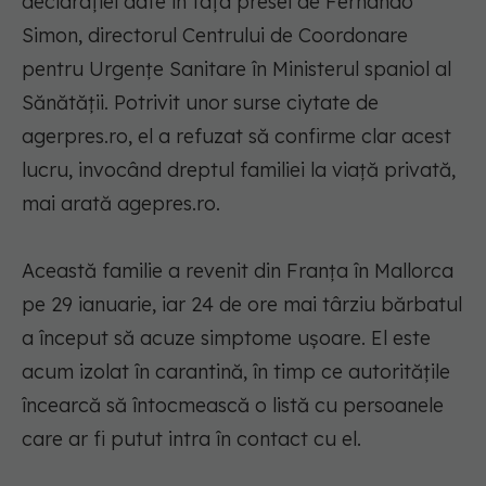
declaraţiei date în faţa presei de Fernando
Simon, directorul Centrului de Coordonare
pentru Urgenţe Sanitare în Ministerul spaniol al
Sănătăţii. Potrivit unor surse ciytate de
agerpres.ro, el a refuzat să confirme clar acest
lucru, invocând dreptul familiei la viaţă privată,
mai arată agepres.ro.
Această familie a revenit din Franţa în Mallorca
pe 29 ianuarie, iar 24 de ore mai târziu bărbatul
a început să acuze simptome uşoare. El este
acum izolat în carantină, în timp ce autorităţile
încearcă să întocmească o listă cu persoanele
care ar fi putut intra în contact cu el.