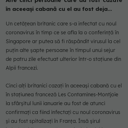
Alte cinci persoane care au fost cazate
în aceeași cabană cu el au fost deja...
Un cetăţean britanic care s-a infectat cu noul
coronavirus în timp ce se afla la o conferinţă în
Singapore ar putea să fi răspândit virusul la cel
puţin alte şapte persoane în timpul unui sejur
de patru zile efectuat ulterior într-o staţiune din
Alpii francezi.
Cinci alţi britanici cazaţi în aceeaşi cabană cu el
în staţiunea franceză Les Contamines-Montjoie
la sfârşitul lunii ianuarie au fost de atunci
confirmaţi ca fiind infectaţi cu noul coronavirus
şi au fost spitalizaţi în Franţa. Însă şirul