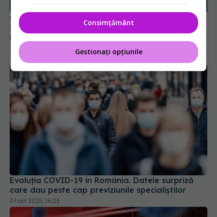
COVID, efecte devastatoare. Leziuni severe,
Consimțământ
silențioase cu efecte îngrijorătoare pe termen
lung
01 feb 2024, 16:46
Gestionați opțiunile
Evoluția COVID-19 în România. Datele surpriză
care dau peste cap previziunile specialiștilor
07 oct 2025, 16:23