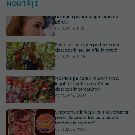
NOUTĂȚI
Secretul ciocolatei perfecte a fost
descoperit. Nu se află în rețetă
09.08.2026, 10:00
Plasticul pe care îl folosim zilnic,
legat de ficatul gras. Ce au
descoperit cercetătorii
09.08.2026, 09:47
Simptomele infecției cu Helicobacter
pylori. Se poate trăi cu această
bacterie în stomac?
09.08.2026, 09:00
Transpirații nocturne: semnul ignorat
care poate ascunde probleme