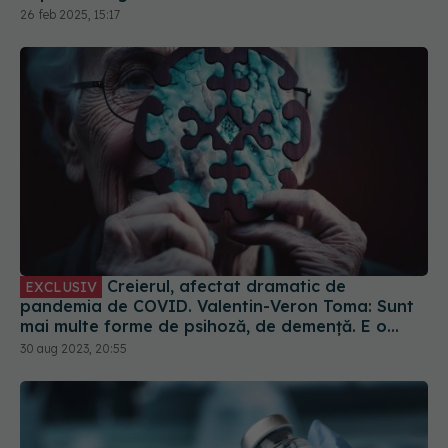
26 feb 2025, 15:17
Creierul, afectat dramatic de
EXCLUSIV
pandemia de COVID. Valentin-Veron Toma: Sunt
mai multe forme de psihoză, de demență. E o
accelerare a unor fenomene care păreau să fie
30 aug 2023, 20:55
într-un ritm mai lent