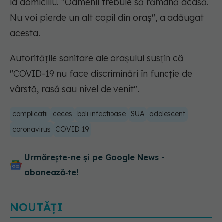
la domiciliu. "Oamenii trebuie să rămână acasă.
Nu voi pierde un alt copil din oraș", a adăugat
acesta.
Autoritățile sanitare ale orașului susțin că
"COVID-19 nu face discriminări în funcție de
vârstă, rasă sau nivel de venit".
complicatii
deces
boli infectioase
SUA
adolescent
coronavirus
COVID 19
Urmărește-ne și pe Google News -
abonează‑te!
NOUTĂȚI